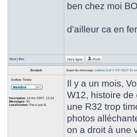
ben chez moi BO
d'ailleur ca en fe
Hors ligne
Profil
Haut
|
Bas
Scratch
Sujet du message:
[vidéo] Golf V GTI W12! Et en
Golfiste Timide
Il y a un mois, V
W12, histoire de 
Inscription:
14 Avr 2007, 12:24
Messages:
54
une R32 trop tim
Localisation:
Par-ci par là
photos alléchante
on a droit à une 