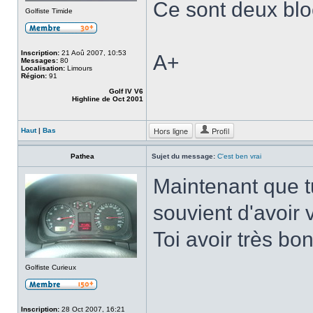
Ce sont deux bl
Golfiste Timide
Inscription:
21 Aoû 2007, 10:53
A+
Messages:
80
Localisation:
Limours
Région:
91
Golf IV V6
Highline de Oct 2001
Hors ligne
Profil
Haut
|
Bas
Pathea
Sujet du message:
C'est ben vrai
Maintenant que tu
souvient d'avoir 
Toi avoir très b
Golfiste Curieux
Inscription:
28 Oct 2007, 16:21