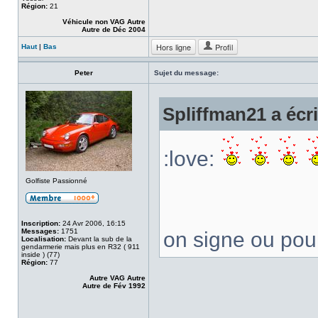
Région:
21
Véhicule non VAG Autre
Autre de Déc 2004
Hors ligne
Profil
Haut
|
Bas
Peter
Sujet du message:
Spliffman21 a écri
:love:
Golfiste Passionné
Inscription:
24 Avr 2006, 16:15
Messages:
1751
on signe ou po
Localisation:
Devant la sub de la
gendarmerie mais plus en R32 ( 911
inside ) (77)
Région:
77
Autre VAG Autre
Autre de Fév 1992