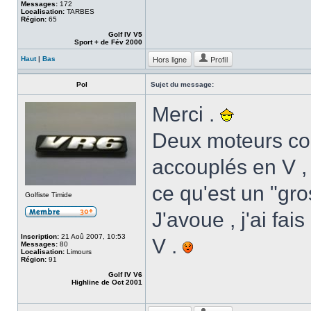
Messages:
172
Localisation:
TARBES
Région:
65
Golf IV V5
Sport + de Fév 2000
Hors ligne
Profil
Haut
|
Bas
Pol
Sujet du message:
Merci .
Deux moteurs com
accouplés en V ,
ce qu'est un "gr
Golfiste Timide
J'avoue , j'ai fa
Inscription:
21 Aoû 2007, 10:53
V .
Messages:
80
Localisation:
Limours
Région:
91
Golf IV V6
Highline de Oct 2001