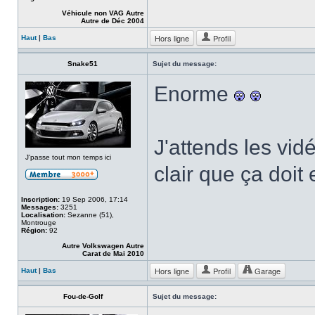
Véhicule non VAG Autre
Autre de Déc 2004
Hors ligne
Profil
Haut
|
Bas
Snake51
Sujet du message:
Enorme
J'attends les vid
J'passe tout mon temps ici
clair que ça doi
Inscription:
19 Sep 2006, 17:14
Messages:
3251
Localisation:
Sezanne (51),
Montrouge
Région:
92
Autre Volkswagen Autre
Carat de Mai 2010
Hors ligne
Profil
Garage
Haut
|
Bas
Fou-de-Golf
Sujet du message: