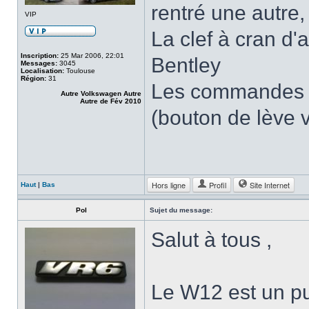
rentré une autre, 
VIP
La clef à cran d'a
Inscription:
25 Mar 2006, 22:01
Bentley
Messages:
3045
Localisation:
Toulouse
Région:
31
Les commandes à 
Autre Volkswagen Autre
Autre de Fév 2010
(bouton de lève vi
Hors ligne
Profil
Site Internet
Haut
|
Bas
Pol
Sujet du message:
Salut à tous ,
Le W12 est un pu