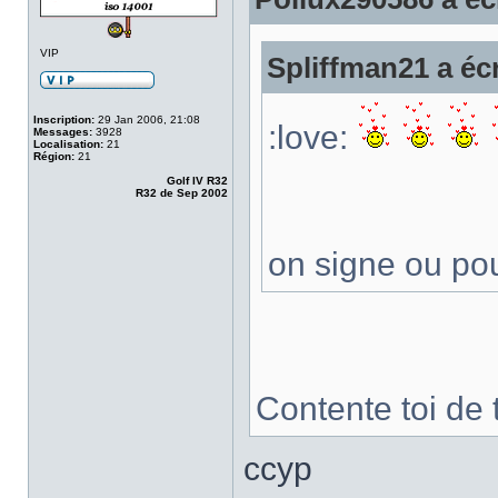
VIP
Spliffman21 a écr
Inscription:
29 Jan 2006, 21:08
:love:
Messages:
3928
Localisation:
21
Région:
21
Golf IV R32
R32 de Sep 2002
on signe ou po
Contente toi de t
ccyp