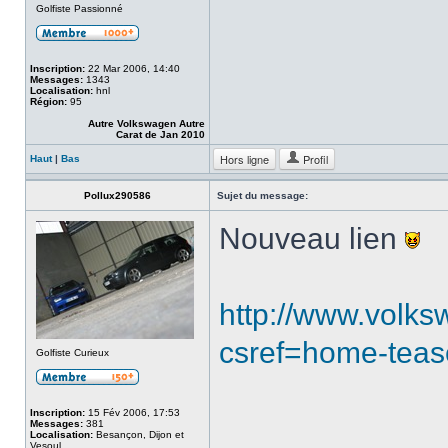
Golfiste Passionné
Inscription:
22 Mar 2006, 14:40
Messages:
1343
Localisation:
hnl
Région:
95
Autre Volkswagen Autre
Carat de Jan 2010
Hors ligne
Profil
Haut
|
Bas
Pollux290586
Sujet du message:
Nouveau lien
http://www.volk
csref=home-teaser
Golfiste Curieux
Inscription:
15 Fév 2006, 17:53
Messages:
381
Localisation:
Besançon, Dijon et
Vesoul