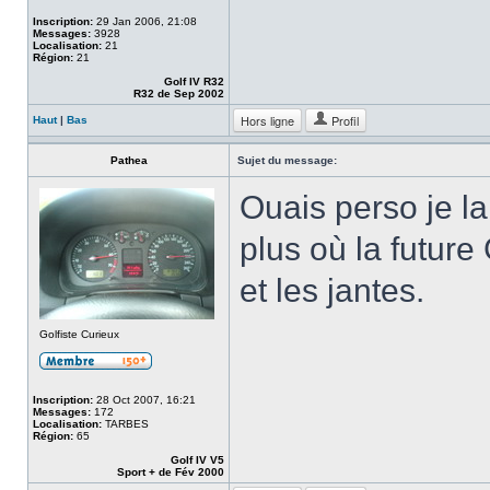
Inscription:
29 Jan 2006, 21:08
Messages:
3928
Localisation:
21
Région:
21
Golf IV R32
R32 de Sep 2002
Hors ligne
Profil
Haut
|
Bas
Pathea
Sujet du message:
Ouais perso je l
plus où la future
et les jantes.
Golfiste Curieux
Inscription:
28 Oct 2007, 16:21
Messages:
172
Localisation:
TARBES
Région:
65
Golf IV V5
Sport + de Fév 2000