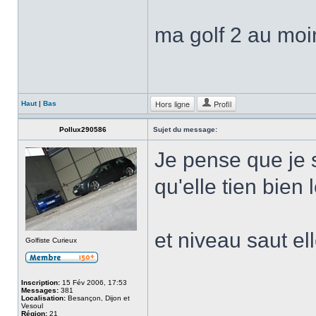
ma golf 2 au moi
Hors ligne
Profil
Haut
|
Bas
Pollux290586
Sujet du message:
Je pense que je s
qu'elle tien bien 
et niveau saut el
Golfiste Curieux
Inscription:
15 Fév 2006, 17:53
Messages:
381
Localisation:
Besançon, Dijon et
Vesoul
Région:
21