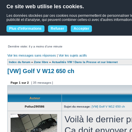
Ce site web utilise les cookies.
Les données stockées par ces cookies nous permermettent de personnaliser le co
publicité et d'analyse, qui peuvent combiner celles-ci avec d'autres informations
Plus d'informations
Refuser
Accepter
Dernière visite: il y a moins d’une minute
Voir les messages sans réponses
|
Voir les sujets actifs
Index du forum
»
Zone libre
»
Actualités VW ! Dans la Presse et sur Internet
[VW] Golf V W12 650 ch
Page
1
sur
2
[ 35 messages ]
Auteur
Pollux290586
Sujet du message:
[VW] Golf V W12 650 ch
Voilà le dernier 
Ca doit envoyer 