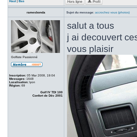
Hors ligne
Profil
Haut
|
Bas
ramesbonda
Sujet du message:
accrochez vous (photos)
salut a tous
j ai decouvert ce
vous plaisir
Golfiste Passionné
Inscription:
05 Mar 2008, 19:04
Messages:
1648
Localisation:
lyon
Région:
69
Golf IV TDI 100
Confort de Déc 2001