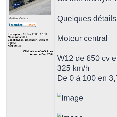
Quelques détails 
Golfiste Curieux
Inscription:
15 Fév 2006, 17:53
Moteur central
Messages:
381
Localisation:
Besançon, Dijon et
Vesoul
Région:
21
Véhicule non VAG Autre
Autre de Déc 2004
W12 de 650 cv e
325 km/h
De 0 à 100 en 3