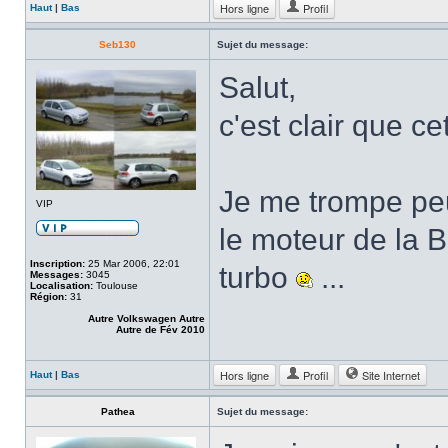
Hors ligne
Profil
Haut
|
Bas
Seb130
Sujet du message:
Salut,
c'est clair que ce
Je me trompe peu
VIP
le moteur de la B
Inscription:
25 Mar 2006, 22:01
turbo
...
Messages:
3045
Localisation:
Toulouse
Région:
31
Autre Volkswagen Autre
Autre de Fév 2010
Hors ligne
Profil
Site Internet
Haut
|
Bas
Pathea
Sujet du message: