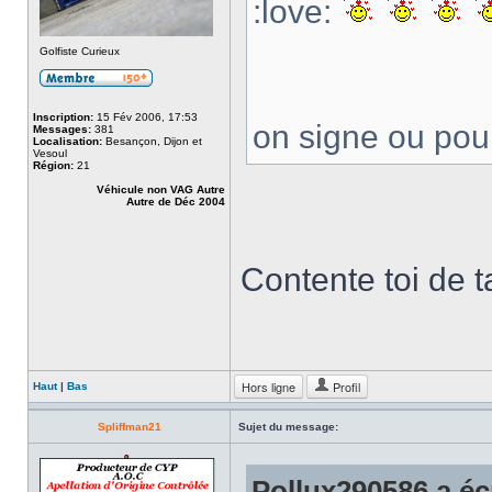
:love:
Golfiste Curieux
Inscription:
15 Fév 2006, 17:53
on signe ou po
Messages:
381
Localisation:
Besançon, Dijon et
Vesoul
Région:
21
Véhicule non VAG Autre
Autre de Déc 2004
Contente toi de t
Hors ligne
Profil
Haut
|
Bas
Spliffman21
Sujet du message:
Pollux290586 a écr