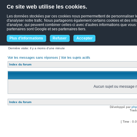
Ce site web utilise les cookies.
Les données stockées par ces cookies nous permermettent de personnaliser le c
d'analyser notre trafic. Nous partageons également certains cookies et des infor
d'analyse, qui peuvent combiner celles-ci avec d'autres informations que vous le
partenaires sont Google et ses partenaires tiers.
Plus d'informations
Refuser
Accepter
Dernière visite: il y a moins d’une minute
Voir les messages sans réponses
|
Voir les sujets actifs
Index du forum
Aucun sujet ou message ne
Index du forum
Développé par
ph
Trad
[ Time : 0.0