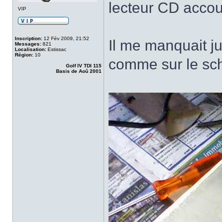
lecteur CD accou
VIP
Inscription:
12 Fév 2009, 21:52
Il me manquait ju
Messages:
821
Localisation:
Estissac
Région:
10
comme sur le sc
Golf IV TDI 115
Basis de Aoû 2001