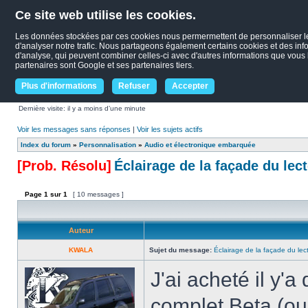
Ce site web utilise les cookies.
Les données stockées par ces cookies nous permermettent de personnaliser le c
d'analyser notre trafic. Nous partageons également certains cookies et des infor
d'analyse, qui peuvent combiner celles-ci avec d'autres informations que vous le
partenaires sont Google et ses partenaires tiers.
Plus d'informations
Refuser
Accepter
Dernière visite: il y a moins d’une minute
Voir les messages sans réponses
|
Voir les sujets actifs
Index du forum
»
Personnalisation
»
Audio et électronique embarquée
[Prob. Résolu]
Éclairage de la façade du le
Page
1
sur
1
[ 10 messages ]
Auteur
KWALA
Sujet du message:
Éclairage de la façade du l
J'ai acheté il y
complet Beta (ou 