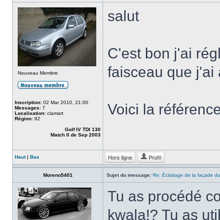
salut
C'est bon j'ai ré
faisceau que j'a
Nouveau Membre
Inscription:
02 Mar 2010, 21:00
Voici la référen
Messages:
7
Localisation:
clamart
Région:
92
Golf IV TDI 130
Match II de Sep 2003
Hors ligne
Profil
Haut
|
Bas
Moreno5401
Sujet du message:
Re: Éclairage de la façade d
Tu as procédé co
kwala!? Tu as uti