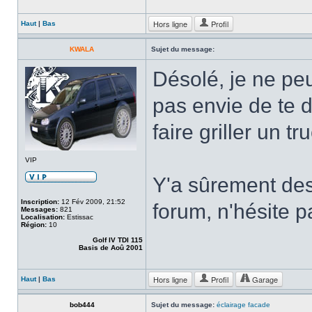
Hors ligne
Profil
Haut
|
Bas
KWALA
Sujet du message:
Désolé, je ne peux
pas envie de te d
faire griller un tru
VIP
Y'a sûrement des
Inscription:
12 Fév 2009, 21:52
forum, n'hésite 
Messages:
821
Localisation:
Estissac
Région:
10
Golf IV TDI 115
Basis de Aoû 2001
Hors ligne
Profil
Garage
Haut
|
Bas
bob444
Sujet du message:
éclairage facade