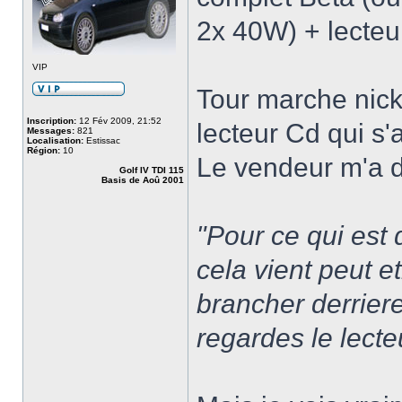
2x 40W) + lecteu
VIP
Tour marche nicke
Inscription:
12 Fév 2009, 21:52
lecteur Cd qui s'
Messages:
821
Localisation:
Estissac
Région:
10
Le vendeur m'a di
Golf IV TDI 115
Basis de Aoû 2001
"Pour ce qui est 
cela vient peut et
brancher derriere
regardes le lecte