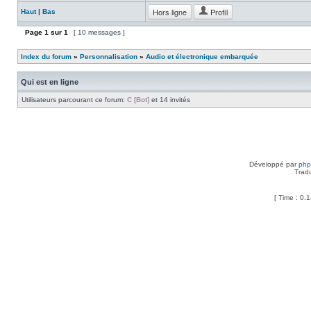
Hors ligne
Profil
Haut
|
Bas
Page
1
sur
1
[ 10 messages ]
Index du forum
»
Personnalisation
»
Audio et électronique embarquée
Qui est en ligne
Utilisateurs parcourant ce forum:
C [Bot]
et 14 invités
Développé par
ph
Trad
[ Time : 0.1