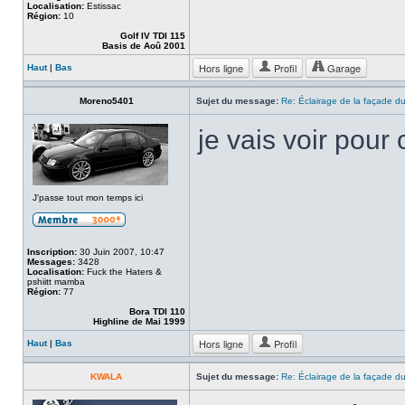
Localisation:
Estissac
Région:
10
Golf IV TDI 115
Basis de Aoû 2001
Hors ligne
Profil
Garage
Haut
|
Bas
Moreno5401
Sujet du message:
Re: Éclairage de la façade d
je vais voir pour 
J'passe tout mon temps ici
Inscription:
30 Juin 2007, 10:47
Messages:
3428
Localisation:
Fuck the Haters &
pshiitt mamba
Région:
77
Bora TDI 110
Highline de Mai 1999
Hors ligne
Profil
Haut
|
Bas
KWALA
Sujet du message:
Re: Éclairage de la façade d