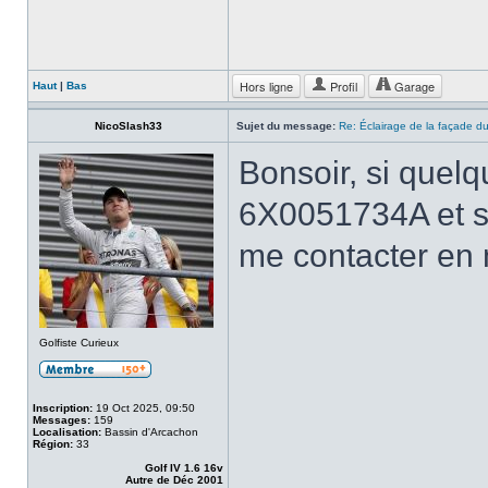
Hors ligne
Profil
Garage
Haut
|
Bas
NicoSlash33
Sujet du message:
Re: Éclairage de la façade d
Bonsoir, si quel
6X0051734A et so
me contacter en
Golfiste Curieux
Inscription:
19 Oct 2025, 09:50
Messages:
159
Localisation:
Bassin d'Arcachon
Région:
33
Golf IV 1.6 16v
Autre de Déc 2001