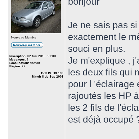
bonjour
Je ne sais pas si
exactement le m
Nouveau Membre
souci en plus.
Inscription:
02 Mar 2010, 21:00
Je m'explique , j
Messages:
7
Localisation:
clamart
Région:
92
les deux fils qu
Golf IV TDI 130
Match II de Sep 2003
pour l 'éclairage 
rajoutés les HP à 
les 2 fils de l'é
est déjà occupé 