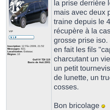
la prise derrière 
mais avec deux pe
traine depuis le 
récupère à la cass
VIP
grosse prise iso.
Inscription:
12 Fév 2009, 21:52
en fait les fils "c
Messages:
821
Localisation:
Estissac
Région:
10
charcutant un vie
Golf IV TDI 115
Basis de Aoû 2001
un petit tournevi
de lunette, un truc
cosses.
Bon bricolage