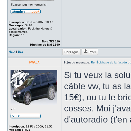
J'passe tout mon temps ici
Inscription:
30 Juin 2007, 10:47
Messages:
3428
Localisation:
Fuck the Haters &
pshiitt mamba
Région:
77
Bora TDI 110
Highline de Mai 1999
Hors ligne
Profil
Haut
|
Bas
KWALA
Sujet du message:
Re: Éclairage de la façade d
Si tu veux la sol
câble vw, tu as l
15€), ou tu le bri
cosses. Moi j'ava
VIP
d'autoradio (t'en
Inscription:
12 Fév 2009, 21:52
Messages:
821