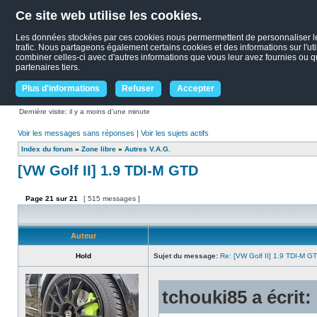
Ce site web utilise les cookies.
Les données stockées par ces cookies nous permermettent de personnaliser le c
trafic. Nous partageons également certains cookies et des informations sur l'uti
combiner celles-ci avec d'autres informations que vous leur avez fournies ou qu'
partenaires tiers.
Plus d'informations
Refuser
Accepter
Dernière visite: il y a moins d’une minute
Voir les messages sans réponses
|
Voir les sujets actifs
Index du forum
»
Zone libre
»
Autres V.A.G.
[VW Golf II] 1.9 TDI-M GTD
Page
21
sur
21
[ 515 messages ]
Auteur
Hold
Sujet du message:
Re: [VW Golf II] 1.9 TDI-M G
tchouki85 a écrit: