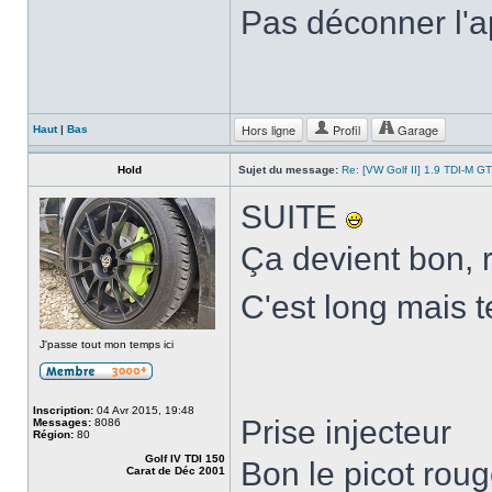
Pas déconner l'a
Hors ligne
Profil
Garage
Haut
|
Bas
Hold
Sujet du message:
Re: [VW Golf II] 1.9 TDI-M G
SUITE
Ça devient bon, r
C'est long mais t
J'passe tout mon temps ici
Inscription:
04 Avr 2015, 19:48
Prise injecteur
Messages:
8086
Région:
80
Golf IV TDI 150
Bon le picot roug
Carat de Déc 2001