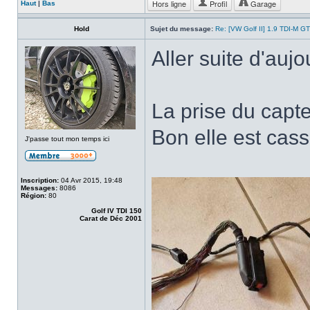
Hors ligne
Profil
Garage
Haut
|
Bas
Hold
Sujet du message:
Re: [VW Golf II] 1.9 TDI-M G
Aller suite d'aujo
La prise du cap
Bon elle est casse
J'passe tout mon temps ici
Inscription:
04 Avr 2015, 19:48
Messages:
8086
Région:
80
Golf IV TDI 150
Carat de Déc 2001