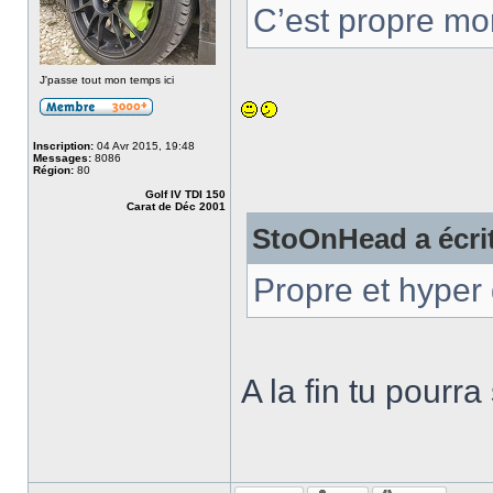
C’est propre mo
J'passe tout mon temps ici
Inscription:
04 Avr 2015, 19:48
Messages:
8086
Région:
80
Golf IV TDI 150
Carat de Déc 2001
StoOnHead a écri
Propre et hyper 
A la fin tu pourr