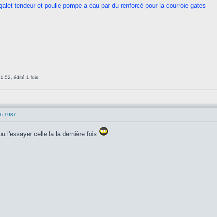
alet tendeur et poulie pompe a eau par du renforcé pour la courroie gates
1:52, édité 1 fois.
ch 1987
 pu l'essayer celle la la dernière fois