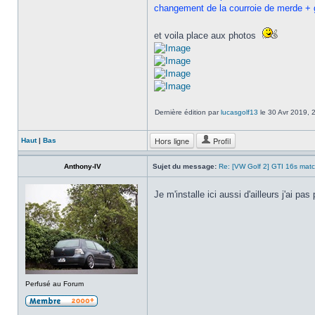
changement de la courroie de merde + g
et voila place aux photos
Dernière édition par
lucasgolf13
le 30 Avr 2019, 2
Hors ligne
Profil
Haut
|
Bas
Anthony-IV
Sujet du message:
Re: [VW Golf 2] GTI 16s mat
Je m'installe ici aussi d'ailleurs j'ai pas
Perfusé au Forum