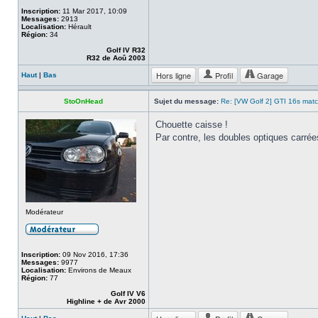
Inscription:
11 Mar 2017, 10:09
Messages:
2913
Localisation:
Hérault
Région:
34
Golf IV R32
R32 de Aoû 2003
Hors ligne
Profil
Garage
Haut
|
Bas
StoOnHead
Sujet du message:
Re: [VW Golf 2] GTI 16s mat
Chouette caisse !
Par contre, les doubles optiques carrée
Modérateur
Inscription:
09 Nov 2016, 17:36
Messages:
9977
Localisation:
Environs de Meaux
Région:
77
Golf IV V6
Highline + de Avr 2000