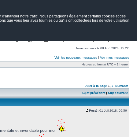
 d'analyser notre trafic. Nous partageons également certains cookies et des
ns que vous leur avez fournies ou qu'ils ont collectées lors de votre utilisation
Nav
Portail
Forum
Petites annonces
Wiki
Rechercher
Nous sommes le 08 Aoû 2026, 15:22
Voir les nouveaux messages
|
Voir mes messages
Heures au format UTC + 1 heure
Aller à la page
1
,
2
Suivante
Sujet précédent
|
Sujet suivant
Posté:
01 Juil 2018, 09:56
timentale et invendable pour moi