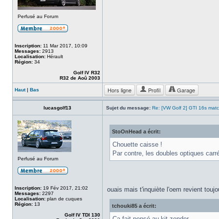
Perfusé au Forum
Inscription:
11 Mar 2017, 10:09
Messages:
2913
Localisation:
Hérault
Région:
34
Golf IV R32
R32 de Aoû 2003
Hors ligne
Profil
Garage
Haut
|
Bas
lucasgolf13
Sujet du message:
Re: [VW Golf 2] GTI 16s mat
StoOnHead a écrit:
Chouette caisse !
Par contre, les doubles optiques carr
Perfusé au Forum
Inscription:
19 Fév 2017, 21:02
ouais mais t'inquiète l'oem revient touj
Messages:
2297
Localisation:
plan de cuques
Région:
13
tchouki85 a écrit:
Golf IV TDI 130
Ça fait pensé au kit zender