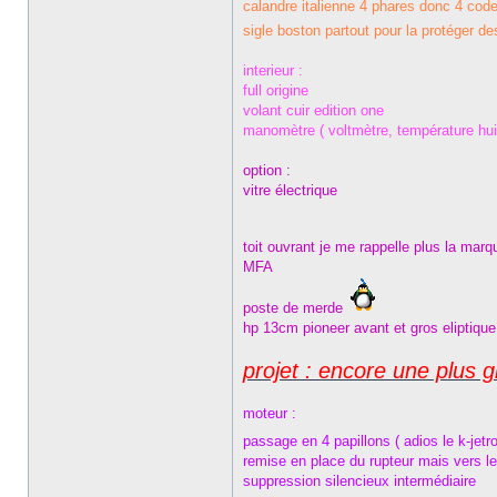
calandre italienne 4 phares donc 4 code
sigle boston partout pour la protéger d
interieur :
full origine
volant cuir edition one
manomètre ( voltmètre, température huil
option :
vitre électrique
toit ouvrant je me rappelle plus la mar
MFA
poste de merde
hp 13cm pioneer avant et gros eliptique
projet : encore une plus
moteur :
passage en 4 papillons ( adios le k-jetro
remise en place du rupteur mais vers l
suppression silencieux intermédiaire