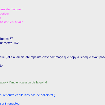
thane de marque !
perieur
e
it en G60 a voir
d'après 87
our mettre 16V
erie ( elle a jamais été repeinte c'est dommage que papy a l'époque avait po
te
adio + l'ancien caisson de la golf 4
urchauffe et elle n'as pas de callorstat )
sur interrupteur