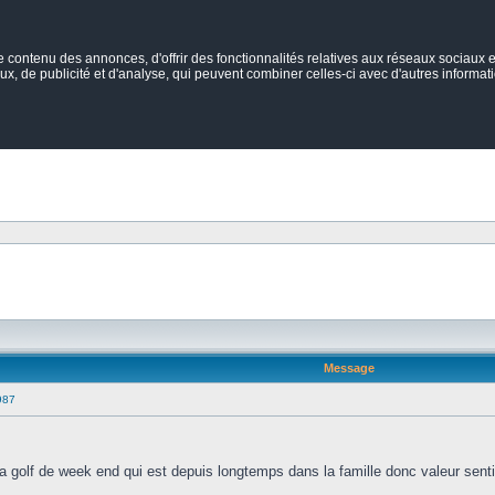
ontenu des annonces, d'offrir des fonctionnalités relatives aux réseaux sociaux et
ux, de publicité et d'analyse, qui peuvent combiner celles-ci avec d'autres informatio
Message
987
a golf de week end qui est depuis longtemps dans la famille donc valeur sen