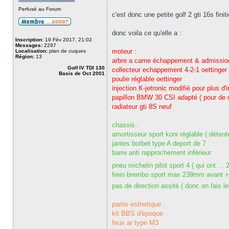
Perfusé au Forum
c'est donc une petite golf 2 gti 16s fi
donc voila ce qu'elle a :
Inscription:
19 Fév 2017, 21:02
Messages:
2297
moteur :
Localisation:
plan de cuques
Région:
13
arbre a came échappement & admission
Golf IV TDI 130
collecteur echappement 4-2-1 oettinger 
Basis de Oct 2001
poulie réglable oettinger
injection K-jetronic modifié pour plus d'
papillon BMW 30 CSI adapté ( pour de me
radiateur gti 8S neuf
chassis :
amortisseur sport koni réglable ( détent
jantes borbet type A deport de 7
barre anti rapprochement inférieur
pneu michelin pilot sport 4 ( qui ont ..
frein brembo sport max 239mm avant + 
pas de direction assité ( donc on fais l
partie esthetique :
kit BBS d'époque
feux ar type M3