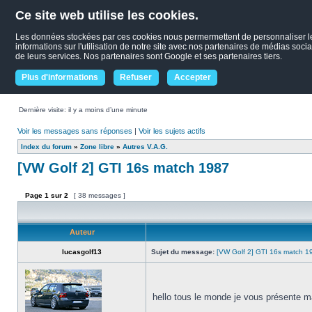
Ce site web utilise les cookies.
Les données stockées par ces cookies nous permermettent de personnaliser le c
informations sur l'utilisation de notre site avec nos partenaires de médias socia
de leurs services. Nos partenaires sont Google et ses partenaires tiers.
Plus d'informations
Refuser
Accepter
Dernière visite: il y a moins d’une minute
Voir les messages sans réponses
|
Voir les sujets actifs
Index du forum
»
Zone libre
»
Autres V.A.G.
[VW Golf 2] GTI 16s match 1987
Page
1
sur
2
[ 38 messages ]
Auteur
lucasgolf13
Sujet du message:
[VW Golf 2] GTI 16s match 1
hello tous le monde je vous présente m