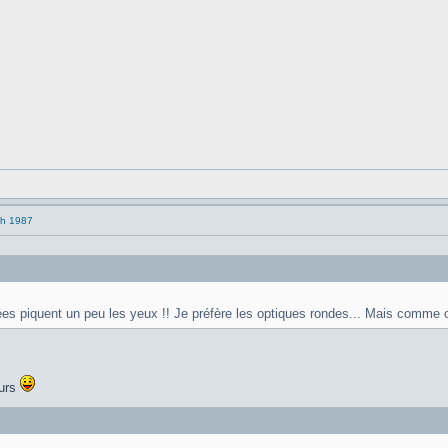
ch 1987
ées piquent un peu les yeux !! Je préfère les optiques rondes... Mais comme on
ours