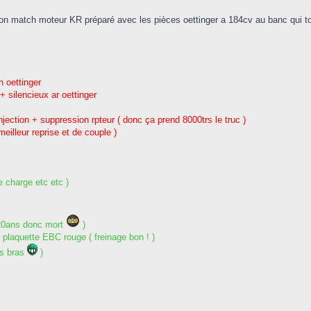
nition match moteur KR préparé avec les pièces oettinger a 184cv au banc qui 
 oettinger
+ silencieux ar oettinger
injection + suppression rpteur ( donc ça prend 8000trs le truc )
illeur reprise et de couple )
e charge etc etc )
. 20ans donc mort
)
plaquette EBC rouge ( freinage bon ! )
es bras
)