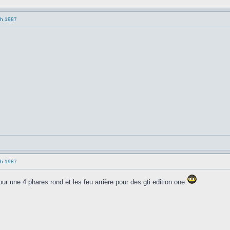
ch 1987
ch 1987
pour une 4 phares rond et les feu arrière pour des gti edition one