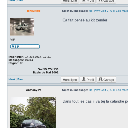
Hors ligne
Profil
Garage
Haut
|
Bas
tchouki85
Sujet du message:
Re: [VW Golf 2] GTI 16s mat
Ça fait pensé au kit zender
VIP
Inscription:
14 Juil 2014, 17:21
Messages:
15314
Région:
85
Golf IV TDI 130
Basis de Mai 2001
Hors ligne
Profil
Garage
Haut
|
Bas
Anthony-IV
Sujet du message:
Re: [VW Golf 2] GTI 16s mat
Dans tout les cas il va tej la calandre 