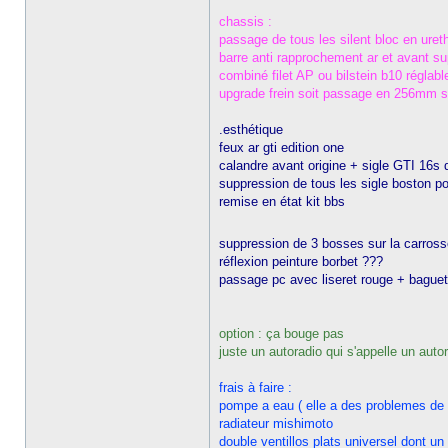
chassis :
passage de tous les silent bloc en ure
barre anti rapprochement ar et avant su
combiné filet AP ou bilstein b10 réglabl
upgrade frein soit passage en 256mm so
.esthétique
feux ar gti edition one
calandre avant origine + sigle GTI 16s 
suppression de tous les sigle boston p
remise en état kit bbs
suppression de 3 bosses sur la carross
réflexion peinture borbet ???
passage pc avec liseret rouge + baguet
option : ça bouge pas
juste un autoradio qui s'appelle un autor
frais à faire :
pompe a eau ( elle a des problemes de s
radiateur mishimoto
double ventillos plats universel dont un 