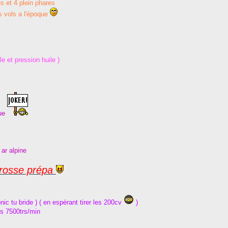
s et 4 plein phares
es vols a l'époque
e et pression huile )
que
 ar alpine
 grosse prépa
nic tu bride ) ( en espérant tirer les 200cv
)
es 7500trs/min