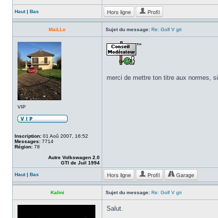
Hors ligne
Profil
Haut
|
Bas
MaiLLe
Sujet du message:
Re: Golf V gti
merci de mettre ton titre aux normes, s
VIP
Inscription:
01 Aoû 2007, 16:52
Messages:
7714
Région:
78
Autre Volkswagen 2.0
GTI de Juil 1994
Hors ligne
Profil
Garage
Haut
|
Bas
Kalini
Sujet du message:
Re: Golf V gti
Salut.