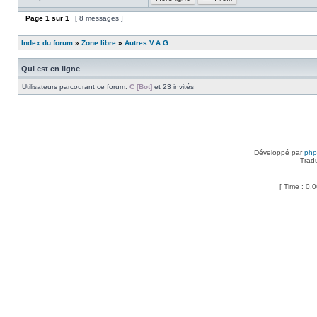
Page
1
sur
1
[ 8 messages ]
Index du forum
»
Zone libre
»
Autres V.A.G.
Qui est en ligne
Utilisateurs parcourant ce forum:
C [Bot]
et 23 invités
Développé par
ph
Trad
[ Time : 0.0