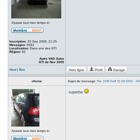
J'passe tout mon temps ici
Inscription:
20 Sep 2008, 21:25
Messages:
6091
Localisation:
Dans une des GTI
Région:
92
Autre VAG Autre
GTI de Nov 2005
Hors ligne
Profil
Garage
Haut
|
Bas
chvins
Sujet du message:
Re: [VW Golf V] Gti DSG - 2
superbe
J'passe tout mon temps ici