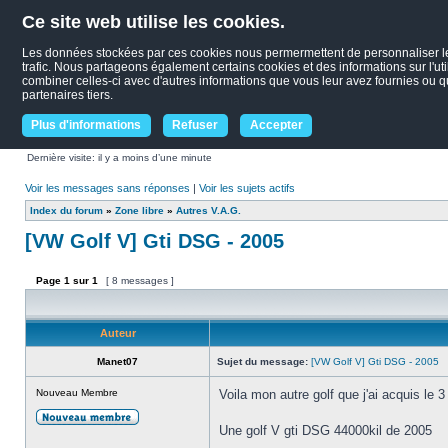
Ce site web utilise les cookies.
Les données stockées par ces cookies nous permermettent de personnaliser le c
trafic. Nous partageons également certains cookies et des informations sur l'uti
combiner celles-ci avec d'autres informations que vous leur avez fournies ou qu'
partenaires tiers.
Plus d'informations
Refuser
Accepter
Dernière visite: il y a moins d’une minute
Voir les messages sans réponses
|
Voir les sujets actifs
Index du forum
»
Zone libre
»
Autres V.A.G.
[VW Golf V] Gti DSG - 2005
Page
1
sur
1
[ 8 messages ]
Auteur
Manet07
Sujet du message:
[VW Golf V] Gti DSG - 2005
Nouveau Membre
Voila mon autre golf que j'ai acquis le 3 
Une golf V gti DSG 44000kil de 2005