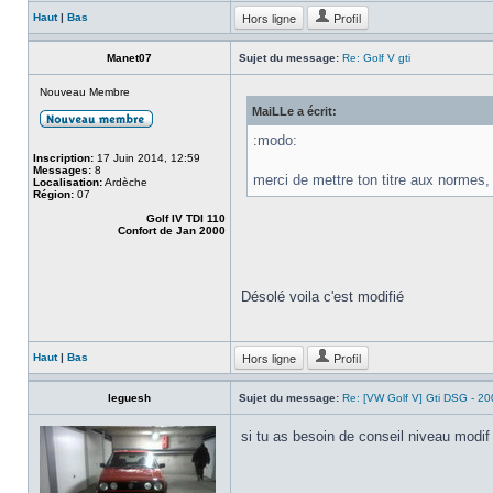
Hors ligne
Profil
Haut
|
Bas
Manet07
Sujet du message:
Re: Golf V gti
Nouveau Membre
MaiLLe a écrit:
:modo:
Inscription:
17 Juin 2014, 12:59
Messages:
8
merci de mettre ton titre aux normes,
Localisation:
Ardèche
Région:
07
Golf IV TDI 110
Confort de Jan 2000
Désolé voila c'est modifié
Hors ligne
Profil
Haut
|
Bas
leguesh
Sujet du message:
Re: [VW Golf V] Gti DSG - 2
si tu as besoin de conseil niveau modi