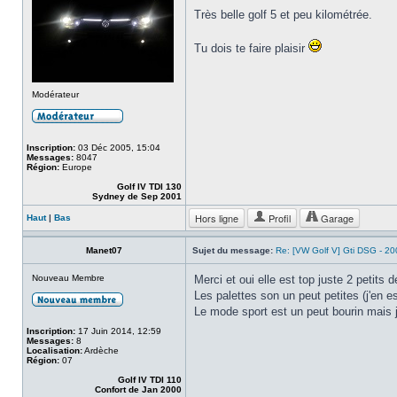
Très belle golf 5 et peu kilométrée.
Tu dois te faire plaisir
Modérateur
Inscription:
03 Déc 2005, 15:04
Messages:
8047
Région:
Europe
Golf IV TDI 130
Sydney de Sep 2001
Hors ligne
Profil
Garage
Haut
|
Bas
Manet07
Sujet du message:
Re: [VW Golf V] Gti DSG - 2
Nouveau Membre
Merci et oui elle est top juste 2 petits d
Les palettes son un peut petites (j'en 
Le mode sport est un peut bourin mais je
Inscription:
17 Juin 2014, 12:59
Messages:
8
Localisation:
Ardèche
Région:
07
Golf IV TDI 110
Confort de Jan 2000