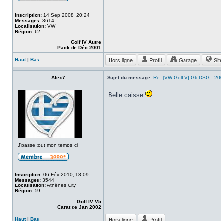
Inscription:
14 Sep 2008, 20:24
Messages:
3614
Localisation:
VW
Région:
62
Golf IV Autre
Pack de Déc 2001
Hors ligne
Profil
Garage
Sit
Haut
|
Bas
Alex7
Sujet du message:
Re: [VW Golf V] Gti DSG - 2
Belle caisse
J'passe tout mon temps ici
Inscription:
06 Fév 2010, 18:09
Messages:
3544
Localisation:
Athènes City
Région:
59
Golf IV V5
Carat de Jan 2002
Hors ligne
Profil
Haut
|
Bas