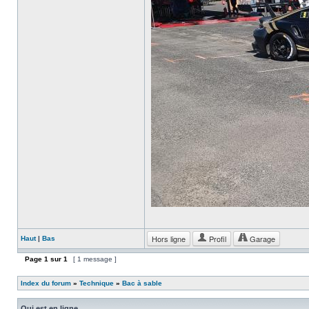
Hors ligne
Profil
Garage
Haut
|
Bas
Page
1
sur
1
[ 1 message ]
Index du forum
»
Technique
»
Bac à sable
Qui est en ligne