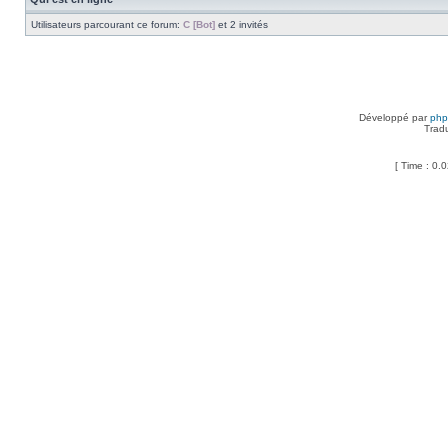
Utilisateurs parcourant ce forum:
C [Bot]
et 2 invités
Développé par
ph
Trad
[ Time : 0.0