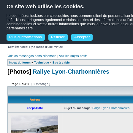
Ce site web utilise les cookies.
Les données stockées par ces cookies nous permermettent de personnaliser le c
trafic. Nous partageons également certains cookies et des informations sur l'uti
combiner celles-ci avec d'autres informations que vous leur avez fournies ou qu'
partenaires tiers.
Plus d'informations
Refuser
Accepter
Dernière visite: il y a moins d’une minute
Voir les messages sans réponses
|
Voir les sujets actifs
Index du forum
»
Technique
»
Bac à sable
[Photos]
Rallye Lyon-Charbonnières
Page
1
sur
1
[ 1 message ]
Auteur
Steph1603
Sujet du message:
Rallye Lyon-Charbonnières