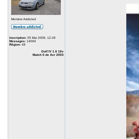
Membre Addicted
Inscription:
05 Mai 2008, 12:28
Messages:
14094
Région:
49
Golf IV 1.6 16v
Match II de Avr 2003