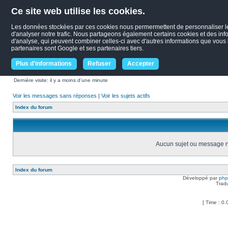
Ce site web utilise les cookies.
Les données stockées par ces cookies nous permermettent de personnaliser le c
d'analyser notre trafic. Nous partageons également certains cookies et des infor
d'analyse, qui peuvent combiner celles-ci avec d'autres informations que vous le
partenaires sont Google et ses partenaires tiers.
Plus d'informations
Refuser
Accepter
Dernière visite: il y a moins d’une minute
Voir les messages sans réponses
|
Voir les sujets actifs
Index du forum
Aucun sujet ou message ne
Index du forum
Développé par
ph
Trad
[ Time : 0.