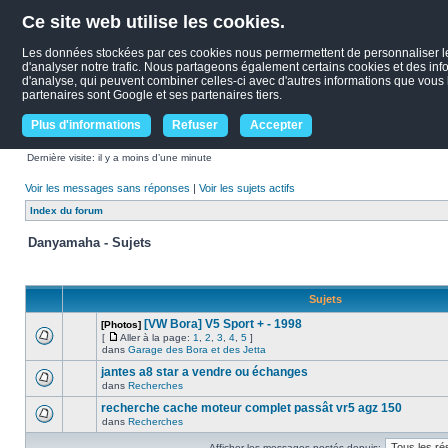
Ce site web utilise les cookies.
Les données stockées par ces cookies nous permermettent de personnaliser le c
d'analyser notre trafic. Nous partageons également certains cookies et des infor
d'analyse, qui peuvent combiner celles-ci avec d'autres informations que vous le
partenaires sont Google et ses partenaires tiers.
Plus d'informations
Refuser
Accepter
Dernière visite: il y a moins d’une minute
Voir les messages sans réponses
|
Voir les sujets actifs
Index du forum
Danyamaha - Sujets
Sujets
[VW Bora] V5 Sport + - 1998
[Photos]
[
Aller à la page:
1
,
2
,
3
,
4
,
5
]
dans
Garage des Bora et des Jetta
jantes a8 star a vendre ou échanges
dans
Recherches
recherche cache moteur complet passât vr5 agz 150
dans
Recherches
Afficher les messages postés depuis: