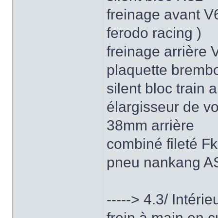
freinage avant 
ferodo racing )
freinage arrièr
plaquette brembo
silent bloc train 
élargisseur de v
38mm arrière
combiné fileté Fk
pneu nankang AS
-----> 4.3/ Intérie
frein à main en c