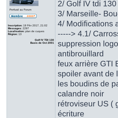
2/ Golf IV tdi 130
Perfusé au Forum
3/ Marseille- B
4/ Modifications
Inscription:
19 Fév 2017, 21:02
Messages:
2297
-----> 4.1/ Carros
Localisation:
plan de cuques
Région:
13
Golf IV TDI 130
suppression logo 
Basis de Oct 2001
antibrouillard
feux arrière GTI
spoiler avant de 
les boudins de p
calandre noir
rétroviseur US ( 
écriture