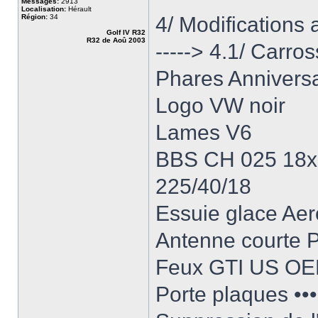
Messages:
2913
Localisation:
Hérault
Région:
34
4/ Modifications
Golf IV R32
R32 de Aoû 2003
-----> 4.1/ Carros
Phares Anniver
Logo VW noir
Lames V6
BBS CH 025 18x
225/40/18
Essuie glace Ae
Antenne courte 
Feux GTI US O
Porte plaques ••