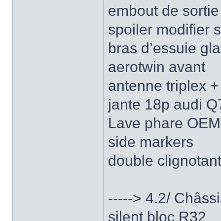
embout de sorti
spoiler modifier s
bras d’essuie gla
aerotwin avant
antenne triplex
jante 18p audi Q
Lave phare OEM
side markers
double clignotant
-----> 4.2/ Châss
silent bloc R32