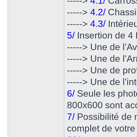
----->
4.1/
Carros
----->
4.2/
Chassi
----->
4.3/
Intérie
5/
Insertion de 4
-----> Une de l'A
-----> Une de l'Ar
-----> Une de prof
-----> Une de l'in
6/
Seule les phot
800x600 sont ac
7/
Possibilité de 
complet de votre