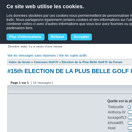
Ce site web utilise les cookies.
Les données stockées par ces cookies nous permermettent de personnaliser le c
trafic. Nous partageons également certains cookies et des informations sur l'uti
combiner celles-ci avec d'autres informations que vous leur avez fournies ou qu'
partenaires tiers.
Plus d'informations
Refuser
Accepter
Dernière visite: il y a moins d’une minute
Voir les messages sans réponses
|
Voir les sujets actifs
Index du forum
»
Concours Golf IV
»
Election de la Plus Belle Golf IV du Forum
#15th ELECTION DE LA PLUS BELLE GOLF 
Page
1
sur
1
[ 16 messages ]
Quelle est la p
Trekouille
Anthony-IV
lucasgolf13
tchouki85
Hold