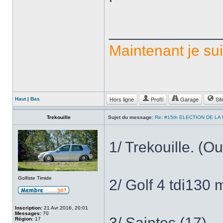
_____________
Maintenant je sui
Hors ligne
Profil
Garage
Sit
Haut
|
Bas
Trekouille
Sujet du message:
Re: #15th ELECTION DE LA
1/ Trekouille. (O
Golfiste Timide
2/ Golf 4 tdi130
Inscription:
21 Avr 2016, 20:01
Messages:
70
3/ Saintes (17)
Région:
17