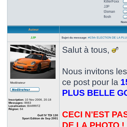
KillerFoxx
JJP
t3sman
flosh
Nomb
Auteur
JJP
Sujet du message:
#15th ELECTION DE LA PLU
Salut à tous,
Nous invitons le
ce post pour la
1
Modérateur
PLUS BELLE G
Inscription:
10 Nov 2006, 20:18
Messages:
8663
Localisation:
BIARRITZ
Région:
64
CECI N'EST PA
Golf IV TDI 130
Sport Edition de Sep 2001
DE LA PHOTO !