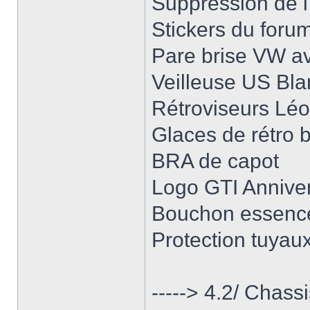
Suppression de l'
Stickers du foru
Pare brise VW a
Veilleuse US Bl
Rétroviseurs Léon
Glaces de rétro 
BRA de capot
Logo GTI Annive
Bouchon essen
Protection tuya
-----> 4.2/ Chass