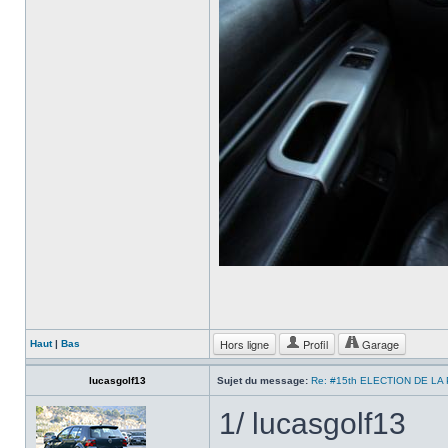
Hors ligne
Profil
Garage
Haut
|
Bas
lucasgolf13
Sujet du message:
Re: #15th ELECTION DE LA
1/ lucasgolf13