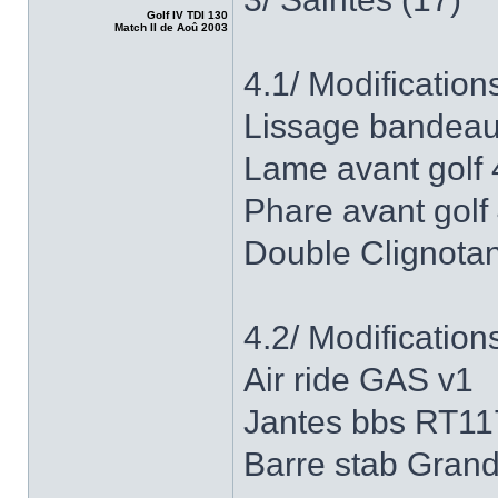
Golf IV TDI 130
Match II de Aoû 2003
4.1/ Modification
Lissage bandeau
Lame avant golf 4
Phare avant golf
Double Clignotan
4.2/ Modification
Air ride GAS v1
Jantes bbs RT11
Barre stab Gran