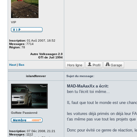
VIP
Inscription:
01 Aoû 2007, 16:52
Messages:
7714
Région:
78
Autre Volkswagen 2.0
GTI de Juil 1994
Hors ligne
Profil
Garage
Haut
|
Bas
islandforever
Sujet du message:
MAD-MaAaxXx a écrit:
ben tu l'écrit toi même...
IL faut que tout le monde est une chan
Golfiste Passionné
les voitures déjà primés on déjà leur F
t'as même pas vue tout les projets que t
Donc pour évité ce genre de réaction, l
Inscription:
07 Déc 2008, 21:21
Messages:
1112