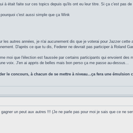
 à était faite sur ces topics depuis qu'ils ont eu leur titre. Si ça c'est pas de 
ila pourquoi c'est aussi simple que ça Wink
ur les autres années, je n'ai aucunement dis que je voterai pour Jazzer cette 
nement. D'après ce que tu dis, Federer ne devrait pas participer à Roland Gar
me moi que l'élection est faussée par certains participants qui envoient des m
une voix. J'en ai appris de belles mais bon perso ça me passe au-dessus...
brider le concours, à chacun de se mettre à niveau...ça fera une émulsion c
de gagner un peut aux autres !!! (Je ne parle pas pour moi je sais que ce ne s