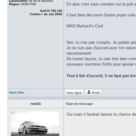
Localisation:
Ile de la Réunion
En plus c'est sans compter sur la pub qui
Région:
DOM-TOM
Golf IV TDI 130
Confort + de Jan 2002
il faut faire découvrir d'autre projet vo
MAD MaAaxXx Cool
Non, tu n'as pas compris. Je parlais po
Je ne suis pas d'accord avec ton raison
raisonnement!
De toutes façons, tu sais très bien com
nouveaux membres fictifs pour ajouter 
Tout à fait d'accord, il ne faut pas 
Hors ligne
Profil
Haut
|
Bas
rosti21
Sujet du message:
Oui mais il faudrait laisser la chance 