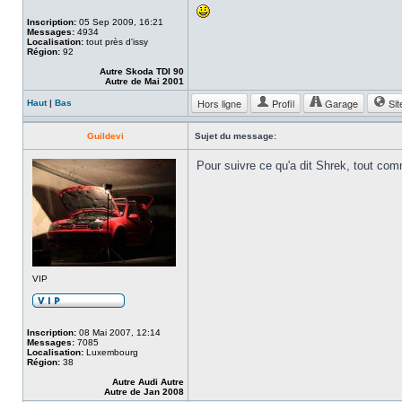
Inscription:
05 Sep 2009, 16:21
Messages:
4934
Localisation:
tout près d'issy
Région:
92
Autre Skoda TDI 90
Autre de Mai 2001
Hors ligne
Profil
Garage
Sit
Haut
|
Bas
Guildevi
Sujet du message:
Pour suivre ce qu'a dit Shrek, tout comm
VIP
Inscription:
08 Mai 2007, 12:14
Messages:
7085
Localisation:
Luxembourg
Région:
38
Autre Audi Autre
Autre de Jan 2008