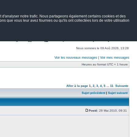
 d'analyser notre trafic. Nous partageons également certains cookies et des
ns que vous leur avez fournies ou qu'ils ont collectées lors de votre utilisation
Nav
Portail
Forum
Petites annonces
Wiki
Rechercher
Nous sommes le 09 Aoû 2026, 13:28
Voir les nouveaux messages
|
Voir mes messages
Heures au format UTC + 1 heure
Aller à la page
1
,
2
,
3
,
4
,
5
...
11
Suivante
Sujet précédent
|
Sujet suivant
Posté:
28 Mai 2010, 09:31