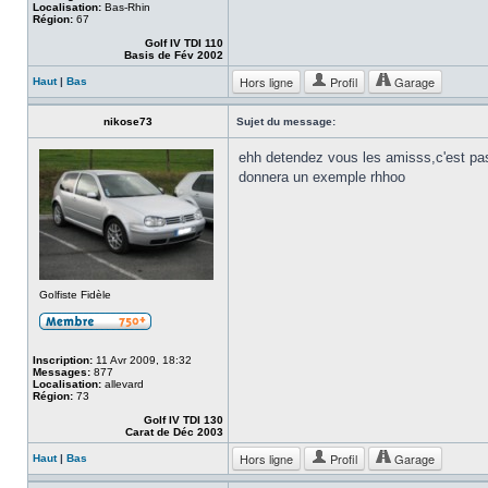
Localisation:
Bas-Rhin
Région:
67
Golf IV TDI 110
Basis de Fév 2002
Hors ligne
Profil
Garage
Haut
|
Bas
nikose73
Sujet du message:
ehh detendez vous les amisss,c'est pas
donnera un exemple rhhoo
Golfiste Fidèle
Inscription:
11 Avr 2009, 18:32
Messages:
877
Localisation:
allevard
Région:
73
Golf IV TDI 130
Carat de Déc 2003
Hors ligne
Profil
Garage
Haut
|
Bas