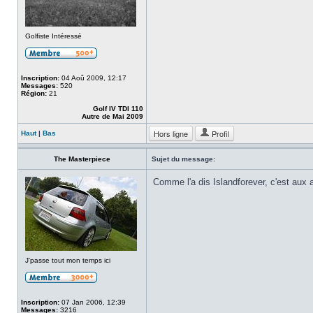
Golfiste Intéressé
Inscription:
04 Aoû 2009, 12:17
Messages:
520
Région:
21
Golf IV TDI 110
Autre de Mai 2009
Hors ligne
Profil
Haut
|
Bas
The Masterpiece
Sujet du message:
Comme l'a dis Islandforever, c'est aux 
J'passe tout mon temps ici
Inscription:
07 Jan 2006, 12:39
Messages:
3216