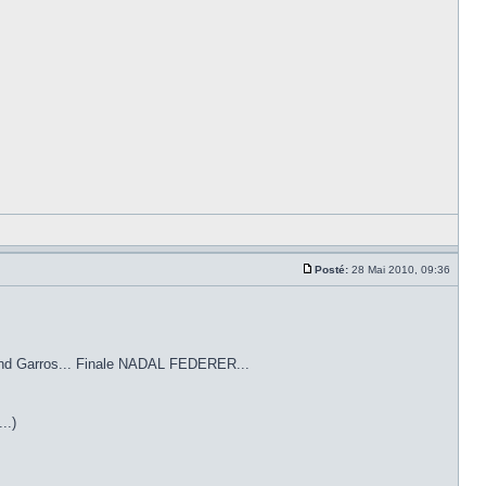
Posté:
28 Mai 2010, 09:36
oland Garros... Finale NADAL FEDERER...
..)
.