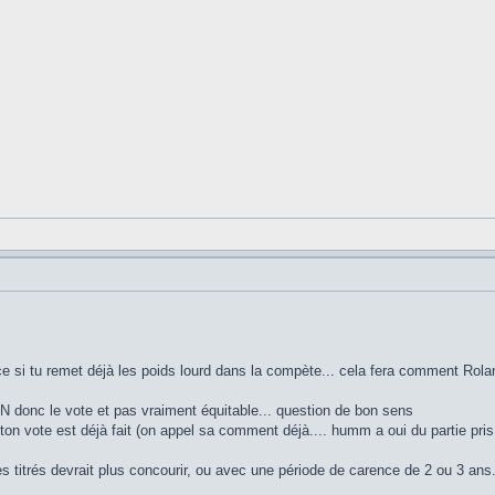
ce si tu remet déjà les poids lourd dans la compète... cela fera comment R
AN donc le vote et pas vraiment équitable... question de bon sens
on vote est déjà fait (on appel sa comment déjà.... humm a oui du partie pris.
es titrés devrait plus concourir, ou avec une période de carence de 2 ou 3 ans