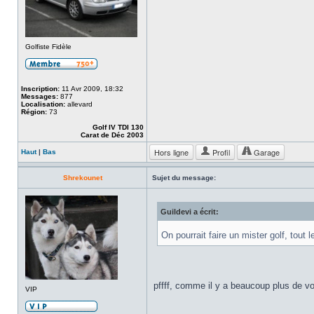
Golfiste Fidèle
Inscription:
11 Avr 2009, 18:32
Messages:
877
Localisation:
allevard
Région:
73
Golf IV TDI 130
Carat de Déc 2003
Hors ligne
Profil
Garage
Haut
|
Bas
Shrekounet
Sujet du message:
Guildevi a écrit:
On pourrait faire un mister golf, tout
pffff, comme il y a beaucoup plus de vo
VIP