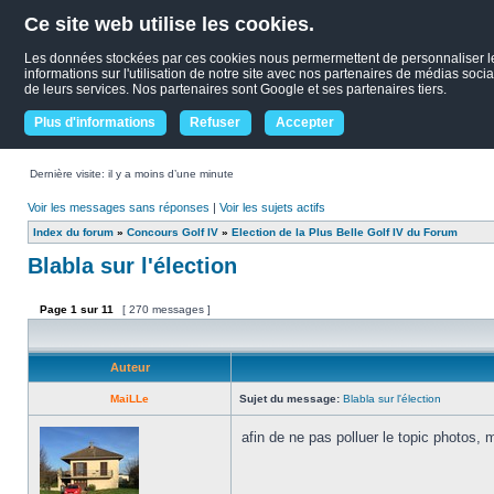
Ce site web utilise les cookies.
Les données stockées par ces cookies nous permermettent de personnaliser le c
informations sur l'utilisation de notre site avec nos partenaires de médias socia
de leurs services. Nos partenaires sont Google et ses partenaires tiers.
Plus d'informations
Refuser
Accepter
Dernière visite: il y a moins d’une minute
Voir les messages sans réponses
|
Voir les sujets actifs
Index du forum
»
Concours Golf IV
»
Election de la Plus Belle Golf IV du Forum
Blabla sur l'élection
Page
1
sur
11
[ 270 messages ]
Auteur
MaiLLe
Sujet du message:
Blabla sur l'élection
afin de ne pas polluer le topic photos,