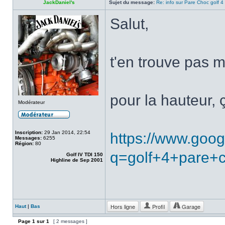
JackDaniel's
Sujet du message:
Re: info sur Pare Choc golf 4 
Salut,
t'en trouve pas m
pour la hauteur, 
Modérateur
Inscription:
29 Jan 2014, 22:54
https://www.goog
Messages:
6255
Région:
80
q=golf+4+pare
Golf IV TDI 150
Highline de Sep 2001
Hors ligne
Profil
Garage
Haut
|
Bas
Page
1
sur
1
[ 2 messages ]