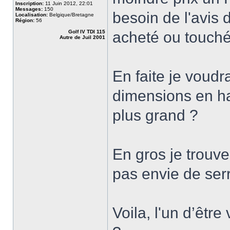
Inscription:
11 Juin 2012, 22:01
Messages:
150
besoin de l'avis 
Localisation:
Belgique/Bretagne
Région:
56
Golf IV TDI 115
acheté ou touché
Autre de Juil 2001
En faite je voudr
dimensions en hau
plus grand ?
En gros je trouve
pas envie de ser
Voila, l'un d’être