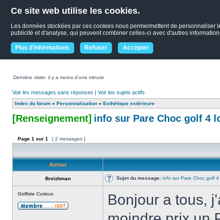
Ce site web utilise les cookies.
Les données stockées par ces cookies nous permermettent de personnaliser le co
publicité et d'analyse, qui peuvent combiner celles-ci avec d'autres informations
Plus d'informations
Refuser
Accepter
Dernière visite: il y a moins d’une minute
Voir les messages sans réponses
|
Voir les sujets actifs
Index du forum
»
Personnalisation
»
Esthétique extérieure
[Renseignement]
info sur Pare Choc golf 4 l
Page
1
sur
1
[ 2 messages ]
Auteur
Sujet du message:
info sur Pare Choc golf 4 
Breizhman
Golfiste Curieux
Bonjour a tous, j
moindre prix un P