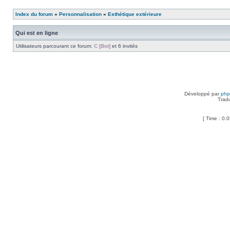
Index du forum
»
Personnalisation
»
Esthétique extérieure
Qui est en ligne
Utilisateurs parcourant ce forum:
C [Bot]
et 6 invités
Développé par
ph
Trad
[ Time : 0.0