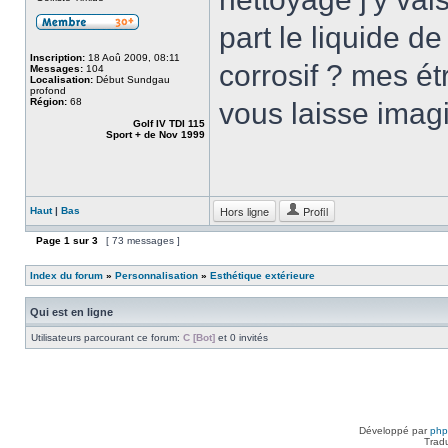
part le liquide d
Inscription:
18 Aoû 2009, 08:11
corrosif ? mes ét
Messages:
104
Localisation:
Début Sundgau
profond
Région:
68
vous laisse imagi
Golf IV TDI 115
Sport + de Nov 1999
Hors ligne
Profil
Haut
|
Bas
Page
1
sur
3
[ 73 messages ]
Index du forum
»
Personnalisation
»
Esthétique extérieure
Qui est en ligne
Utilisateurs parcourant ce forum:
C [Bot]
et 0 invités
Développé par
ph
Trad