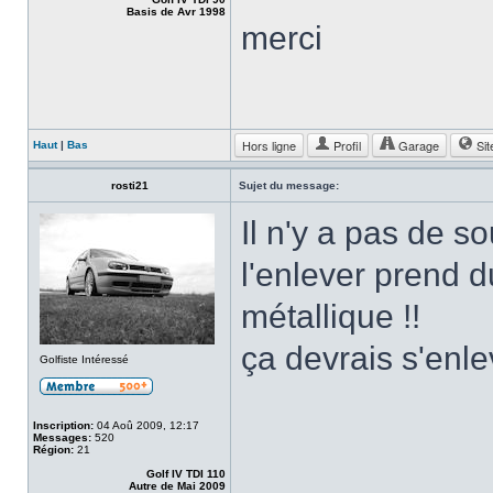
Basis de Avr 1998
merci
Hors ligne
Profil
Garage
Sit
Haut
|
Bas
rosti21
Sujet du message:
Il n'y a pas de s
l'enlever prend d
métallique !!
ça devrais s'enl
Golfiste Intéressé
Inscription:
04 Aoû 2009, 12:17
Messages:
520
Région:
21
Golf IV TDI 110
Autre de Mai 2009