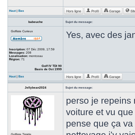
Hors ligne
Profil
Garage
Sit
Haut
|
Bas
babeuche
Sujet du message:
Golfiste Curieux
Yes, avec des jan
Inscription:
07 Déc 2009, 17:59
Messages:
208
Localisation:
montceau
Région:
71
Golf IV TDI 90
Basis de Oct 1999
Hors ligne
Profil
Garage
Haut
|
Bas
Jellybean2024
Sujet du message:
perso je repeins m
voiture et vu que 
pense que ça va l
nettoyage j'y va
Golfiste Timide