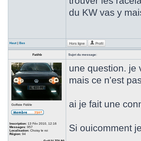
trouver les racel
du KW vas y mais
Hors ligne
Profil
Haut
|
Bas
Fatihb
Sujet du message:
une question. je 
mais ce n'est pas
ai je fait une co
Golfiste Fidèle
Inscription:
13 Fév 2010, 12:16
Si ouicomment je
Messages:
957
Localisation:
Choisy le roi
Région:
94
Golf IV TDI 90