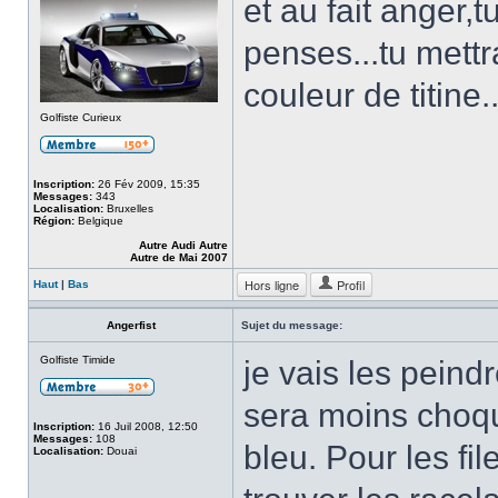
et au fait anger,t
penses...tu mettr
couleur de titine.
Golfiste Curieux
Inscription:
26 Fév 2009, 15:35
Messages:
343
Localisation:
Bruxelles
Région:
Belgique
Autre Audi Autre
Autre de Mai 2007
Hors ligne
Profil
Haut
|
Bas
Angerfist
Sujet du message:
Golfiste Timide
je vais les peind
sera moins choqu
Inscription:
16 Juil 2008, 12:50
Messages:
108
bleu. Pour les fil
Localisation:
Douai