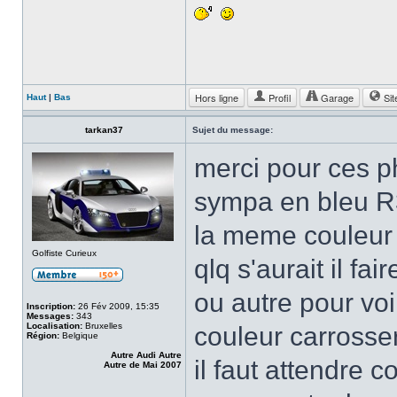
Hors ligne
Profil
Garage
Sit
Haut
|
Bas
tarkan37
Sujet du message:
merci pour ces p
sympa en bleu R3
la meme couleur 
Golfiste Curieux
qlq s'aurait il f
ou autre pour vo
Inscription:
26 Fév 2009, 15:35
Messages:
343
Localisation:
Bruxelles
couleur carross
Région:
Belgique
Autre Audi Autre
il faut attendre 
Autre de Mai 2007