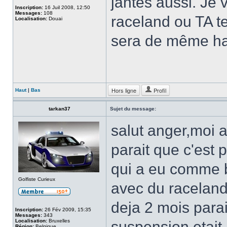
jantes aussi. Je 
Inscription:
16 Juil 2008, 12:50
Messages:
108
raceland ou TA te
Localisation:
Douai
sera de même ha
Hors ligne
Profil
Haut
|
Bas
tarkan37
Sujet du message:
salut anger,moi a
parait que c'est
qui a eu comme b
Golfiste Curieux
avec du raceland
deja 2 mois parai
Inscription:
26 Fév 2009, 15:35
Messages:
343
Localisation:
Bruxelles
suspension etait
Région:
Belgique