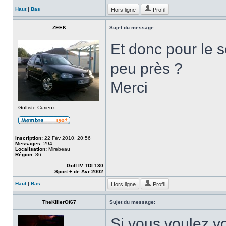
Hors ligne
Profil
Haut
|
Bas
ZEEK
Sujet du message:
Et donc pour le 
peu près ?
Merci
Golfiste Curieux
Inscription:
22 Fév 2010, 20:56
Messages:
294
Localisation:
Mirebeau
Région:
86
Golf IV TDI 130
Sport + de Avr 2002
Hors ligne
Profil
Haut
|
Bas
TheKillerOf67
Sujet du message:
Si vous voulez vo