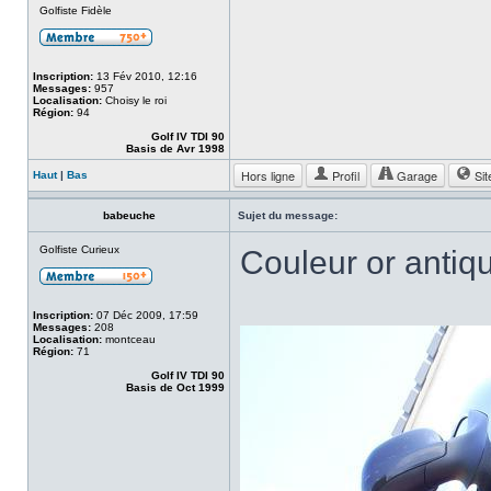
Golfiste Fidèle
Inscription:
13 Fév 2010, 12:16
Messages:
957
Localisation:
Choisy le roi
Région:
94
Golf IV TDI 90
Basis de Avr 1998
Hors ligne
Profil
Garage
Sit
Haut
|
Bas
babeuche
Sujet du message:
Golfiste Curieux
Couleur or antiqu
Inscription:
07 Déc 2009, 17:59
Messages:
208
Localisation:
montceau
Région:
71
Golf IV TDI 90
Basis de Oct 1999