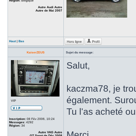
Région:
Belgique
Autre Audi Autre
Autre de Mai 2007
Hors ligne
Profil
Haut
|
Bas
KaiserZEUS
Sujet du message:
Salut,
kaczma78, je tro
également. Surou
VIP
Tu l'as acheté ou
Inscription:
08 Fév 2006, 10:24
Messages:
4292
Région:
34
Merci
Autre VAG Autre
GT Sport de Déc 2008