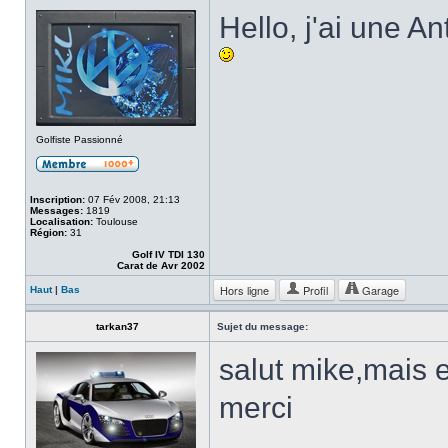
Hello, j'ai une An
Golfiste Passionné
Inscription:
07 Fév 2008, 21:13
Messages:
1819
Localisation:
Toulouse
Région:
31
Golf IV TDI 130
Carat de Avr 2002
Hors ligne
Profil
Garage
Haut
|
Bas
tarkan37
Sujet du message:
salut mike,mais e
merci