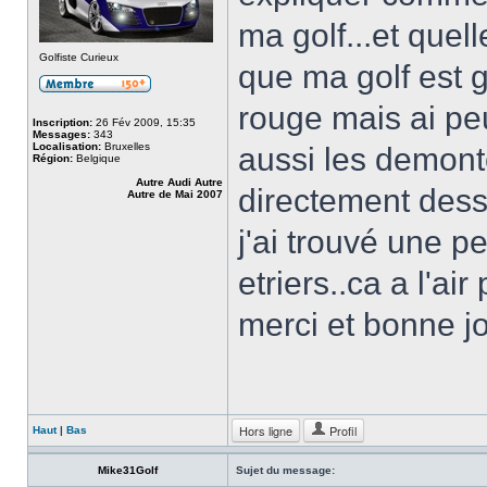
ma golf...et quel
Golfiste Curieux
que ma golf est gr
rouge mais ai peur
Inscription:
26 Fév 2009, 15:35
Messages:
343
Localisation:
Bruxelles
aussi les demonte
Région:
Belgique
Autre Audi Autre
directement des
Autre de Mai 2007
j'ai trouvé une p
etriers..ca a l'ai
merci et bonne j
Hors ligne
Profil
Haut
|
Bas
Mike31Golf
Sujet du message: