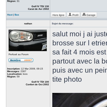
Région:
31
Golf IV TDI 130
Carat de Avr 2002
Hors ligne
Profil
Garage
Haut
|
Bas
nathan
Sujet du message:
salut moi j ai j
brosse sur l etrie
sa fait 4 mois es
Perfusé au Forum
partout avec la 
puis avec un pe
Inscription:
12 Mar 2009, 09:15
Messages:
2367
Localisation:
loos
Région:
59
tite photo
Golf IV TDI 100
Confort de Oct 2002