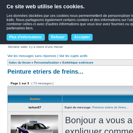
Ce site web utilise les cookies.
Les données stockées par ces cookies nous permermettent de personnaliser le c
trafic. Nous partageons également certains cookies et des informations sur l'uti
combiner celles-ci avec d'autres informations que vous leur avez fournies ou qu'
partenaires tiers.
Plus d'informations
Refuser
Accepter
Dernière visite: il y a moins d’une minute
Voir les messages sans réponses
|
Voir les sujets actifs
Index du forum
»
Personnalisation
»
Esthétique extérieure
Peinture etriers de freins...
Page
1
sur
3
[ 73 messages ]
Auteur
tarkan37
Sujet du message:
Peinture etriers de freins...
Bonjour a vous ami
expliquer comment