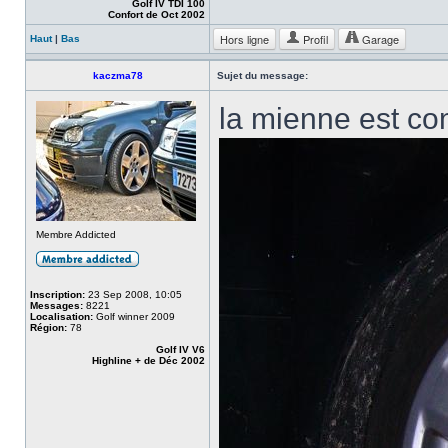
Golf IV TDI 100
Confort de Oct 2002
Hors ligne
Profil
Garage
Haut
|
Bas
kaczma78
Sujet du message:
la mienne est co
Membre Addicted
Inscription:
23 Sep 2008, 10:05
Messages:
8221
Localisation:
Golf winner 2009
Région:
78
Golf IV V6
Highline + de Déc 2002