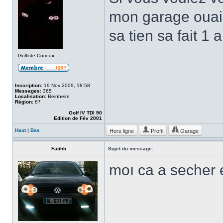
mon garage ouai 
sa tien sa fait 1 
Golfiste Curieux
Inscription:
19 Nov 2009, 18:58
Messages:
365
Localisation:
Beinheim
Région:
67
Golf IV TDI 90
Edition de Fév 2001
Hors ligne
Profil
Garage
Haut
|
Bas
Fatihb
Sujet du message:
moı ca a secher 