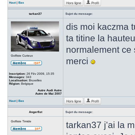
Hors ligne
Profil
Haut
|
Bas
tarkan37
Sujet du message:
dis moi kaczma t
ta titine la haute
normalement ce 
Golfiste Curieux
merci
Inscription:
26 Fév 2009, 15:35
Messages:
343
Localisation:
Bruxelles
Région:
Belgique
Autre Audi Autre
Autre de Mai 2007
Hors ligne
Profil
Haut
|
Bas
Angerfist
Sujet du message:
Golfiste Timide
tarkan37 j'ai la