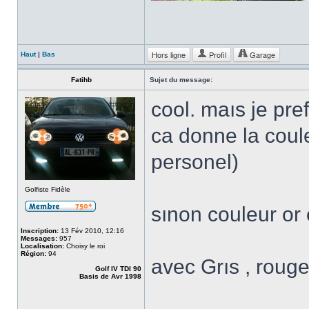
Hors ligne
Profil
Garage
Haut
|
Bas
Fatihb
Sujet du message:
cool. maıs je pref
ca donne la couleu
personel)
Golfiste Fidèle
sınon couleur or 
Inscription:
13 Fév 2010, 12:16
Messages:
957
Localisation:
Choisy le roi
Région:
94
avec Grıs , rouge
Golf IV TDI 90
Basis de Avr 1998