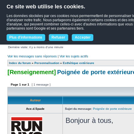
Ce site web utilise les cookies.
Les données stockées par ces cookies nous permermettent de personnaliser le c
d'analyser notre trafic. Nous partageons également certains cookies et des infor
d'analyse, qui peuvent combiner celles-ci avec d'autres informations que vous le
partenaires sont Google et ses partenaires tiers.
Plus d'informations
Refuser
Accepter
Dernière visite: il y a moins d’une minute
Voir les messages sans réponses
|
Voir les sujets actifs
Index du forum
»
Personnalisation
»
Esthétique extérieure
[Renseignement]
Poignée de porte extérieur
Page
1
sur
1
[ 1 message ]
Auteur
Ace.d.Spade
Sujet du message:
Poignée de porte extérieure
Bonjour à tous,