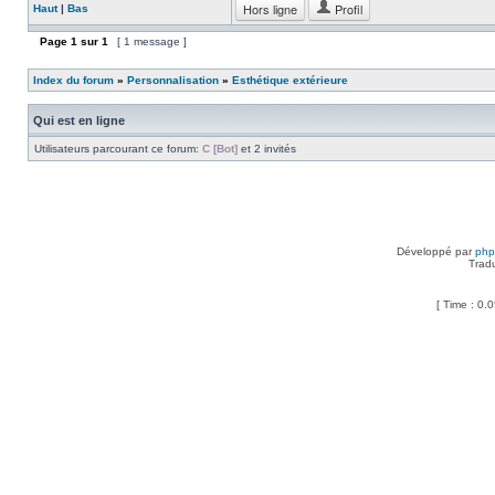
Hors ligne
Profil
Haut
|
Bas
Page
1
sur
1
[ 1 message ]
Index du forum
»
Personnalisation
»
Esthétique extérieure
Qui est en ligne
Utilisateurs parcourant ce forum:
C [Bot]
et 2 invités
Développé par
ph
Trad
[ Time : 0.0