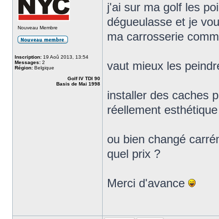
j'ai sur ma golf les p
dégueulasse et je vou
Nouveau Membre
ma carrosserie comme
Inscription:
19 Aoû 2013, 13:54
Messages:
2
vaut mieux les peindre
Région:
Belgique
Golf IV TDI 90
Basis de Mai 1998
installer des caches p
réellement esthétique
ou bien changé carré
quel prix ?
Merci d'avance