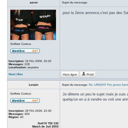
aaron
Sujet du message:
pour la 2eme annonce,c'est pas des S
Golfiste Curieux
Inscription:
16 Fév 2009, 20:20
Messages:
228
Localisation:
seyssins
Hors ligne
Profil
Haut
|
Bas
Lenain
Sujet du message:
Re: URGENT Prix jantes San
Golfiste Curieux
Je déterre un peu le sujet mais je sui
quelqu'un en a à vendre ou voit une ann
Inscription:
28 Fév 2026, 22:30
Messages:
404
Région:
40
Golf IV TDI 130
Match de Juil 2003