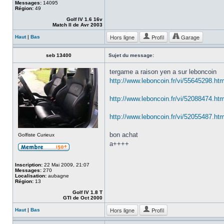
Messages:
14095
Région:
49
Golf IV 1.6 16v
Match II de Avr 2003
Hors ligne
Profil
Garage
Haut
|
Bas
seb 13400
Sujet du message:
tergame a raison yen a sur leboncoin
http://www.leboncoin.fr/vi/55645298.h
http://www.leboncoin.fr/vi/52088474.h
http://www.leboncoin.fr/vi/52055487.h
bon achat
Golfiste Curieux
a++++
Inscription:
22 Mai 2009, 21:07
Messages:
270
Localisation:
aubagne
Région:
13
Golf IV 1.8 T
GTI de Oct 2000
Hors ligne
Profil
Haut
|
Bas