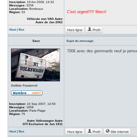
Inscription:
19 Avr 2008, 14:32
Messages:
3256
Localisation:
Bordeaux
C'est urgent!!!!! Merci!
Région:
33
Véhicule non VAG Autre
Autre de Jan 2062
Hors ligne
Profil
Haut
|
Bas
Sacz
Sujet du message:
700€ avec des gommards neuf je pense
Golfiste Passionné
Inscription:
10 Sep 2007, 14:50
Messages:
1859
Localisation:
Paris Plage
Région:
75
Autre Volkswagen Autre
GTI Exclusive de Jan 1911
Hors ligne
Profil
Site Internet
Haut
|
Bas