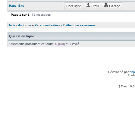
Hors ligne
Profil
Garage
Haut
|
Bas
Page
1
sur
1
[ 7 messages ]
Index du forum
»
Personnalisation
»
Esthétique extérieure
Qui est en ligne
Utilisateurs parcourant ce forum:
C [Bot]
et 1 invité
Développé par
ph
Trad
[ Time : 0.0