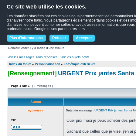
Ce site web utilise les cookies.
Les données stockées par ces cookies nous permermettent de personnaliser le c
d'analyser notre trafic. Nous partageons également certains cookies et des infor
d'analyse, qui peuvent combiner celles-ci avec d'autres informations que vous le
partenaires sont Google et ses partenaires tiers.
Plus d'informations
Refuser
Accepter
Dernière visite: il y a moins d’une minute
Voir les messages sans réponses
|
Voir les sujets actifs
Index du forum
»
Personnalisation
»
Esthétique extérieure
[Renseignement]
URGENT Prix jantes Santa
Page
1
sur
1
[ 7 messages ]
Auteur
nycemyss
Sujet du message:
URGENT Prix jantes Santa M
VIP
Quel prix maxi je peux acheter des jan
Sachant que celles que je vise, j'en ai 