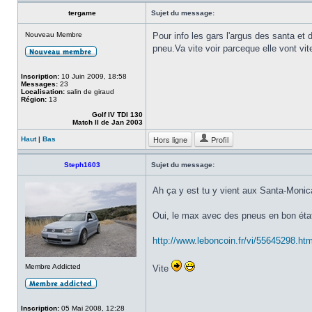
tergame
Sujet du message:
Nouveau Membre
Pour info les gars l'argus des santa et
pneu.Va vite voir parceque elle vont vite 
Inscription:
10 Juin 2009, 18:58
Messages:
23
Localisation:
salin de giraud
Région:
13
Golf IV TDI 130
Match II de Jan 2003
Hors ligne
Profil
Haut
|
Bas
Steph1603
Sujet du message:
Ah ça y est tu y vient aux Santa-Moni
Oui, le max avec des pneus en bon état
http://www.leboncoin.fr/vi/55645298.h
Membre Addicted
Vite
Inscription:
05 Mai 2008, 12:28