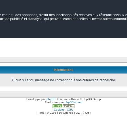
ontenu des annonces, d'offrir des fonctionnalités relatives aux réseaux sociaux et
ux, de publicité et d'analyse, qui peuvent combiner celles-ci avec d'autres informatio
Informations
Aucun sujet ou message ne correspond à vos critères de recherche.
Développé par
phpBB
® Forum Software © phpBB Group
Traduction par
phpBB-fr.com
Cookies - CGU
[ Time : 0.019s | 10 Queries | GZIP : Off ]