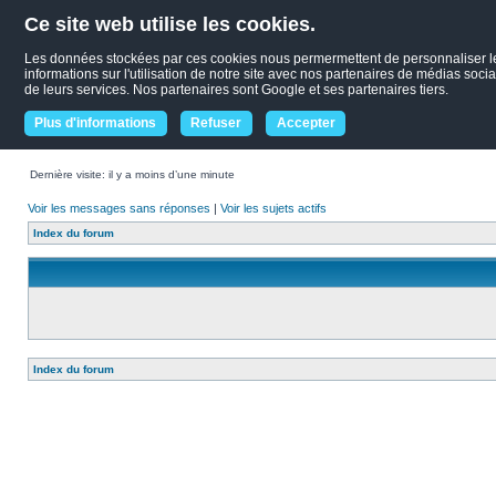
Ce site web utilise les cookies.
Les données stockées par ces cookies nous permermettent de personnaliser le c
informations sur l'utilisation de notre site avec nos partenaires de médias socia
de leurs services. Nos partenaires sont Google et ses partenaires tiers.
Plus d'informations
Refuser
Accepter
Dernière visite: il y a moins d’une minute
Voir les messages sans réponses
|
Voir les sujets actifs
Index du forum
Index du forum