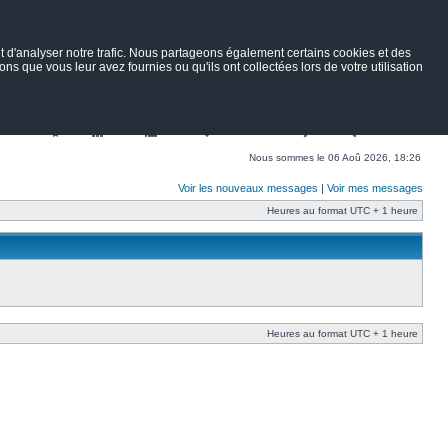
 d'analyser notre trafic. Nous partageons également certains cookies et des
ns que vous leur avez fournies ou qu'ils ont collectées lors de votre utilisation
Nav
Portail
Forum
Petites annonces
Wiki
Rechercher
Nous sommes le 06 Aoû 2026, 18:26
Voir les nouveaux messages
|
Voir mes messages
Heures au format UTC + 1 heure
Heures au format UTC + 1 heure