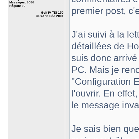
Messages:
8086
Région:
80
premier post, c'e
Golf IV TDI 150
Carat de Déc 2001
J'ai suivi à la le
détaillées de Ho
suis donc arriv
PC. Mais je renc
"Configuration 
l'ouvrir. En effe
le message inval
Je sais bien que 