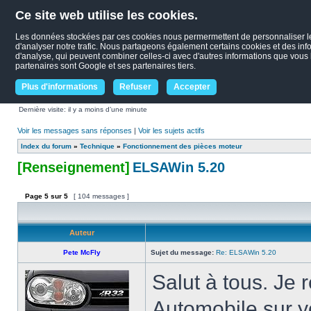
Ce site web utilise les cookies.
Les données stockées par ces cookies nous permermettent de personnaliser le c
d'analyser notre trafic. Nous partageons également certains cookies et des infor
d'analyse, qui peuvent combiner celles-ci avec d'autres informations que vous le
partenaires sont Google et ses partenaires tiers.
Plus d'informations
Refuser
Accepter
Dernière visite: il y a moins d’une minute
Voir les messages sans réponses
|
Voir les sujets actifs
Index du forum
»
Technique
»
Fonctionnement des pièces moteur
[Renseignement]
ELSAWin 5.20
Page
5
sur
5
[ 104 messages ]
Auteur
Pete McFly
Sujet du message:
Re: ELSAWin 5.20
Salut à tous. Je 
Automobile sur y