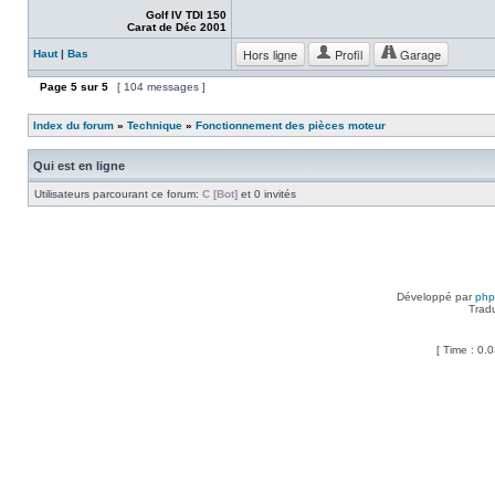
Golf IV TDI 150
Carat de Déc 2001
Hors ligne
Profil
Garage
Haut
|
Bas
Page
5
sur
5
[ 104 messages ]
Index du forum
»
Technique
»
Fonctionnement des pièces moteur
Qui est en ligne
Utilisateurs parcourant ce forum:
C [Bot]
et 0 invités
Développé par
ph
Trad
[ Time : 0.0