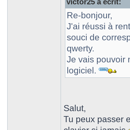
victor25 a écrit:
Re-bonjour,
J'ai réussi à re
souci de corresp
qwerty.
Je vais pouvoir 
logiciel.
Salut,
Tu peux passer 