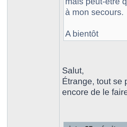
mais peut-être q
à mon secours.
A bientôt
Salut,
Étrange, tout se 
encore de le fair