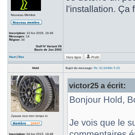
l'installation. Ç
Nouveau Membre
Inscription:
10 Avr 2026, 16:46
Messages:
14
Région:
34
Golf IV Variant V6
Basis de Jan 2002
Hors ligne
Profil
Haut
|
Bas
Hold
Sujet du message:
Re: ELSAWin 5.20
victor25 a écrit:
Bonjour Hold, Bo
J'passe tout mon temps ici
Je vois que le su
commentaires ép
Inscription:
04 Avr 2015, 19:48