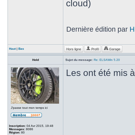
cloud)
Dernière édition par
H
Hors ligne
Profil
Garage
Haut
|
Bas
Hold
Sujet du message:
Re: ELSAWin 5.20
Les ont été mis à
J'passe tout mon temps ici
Inscription:
04 Avr 2015, 19:48
Messages:
8086
Région:
80