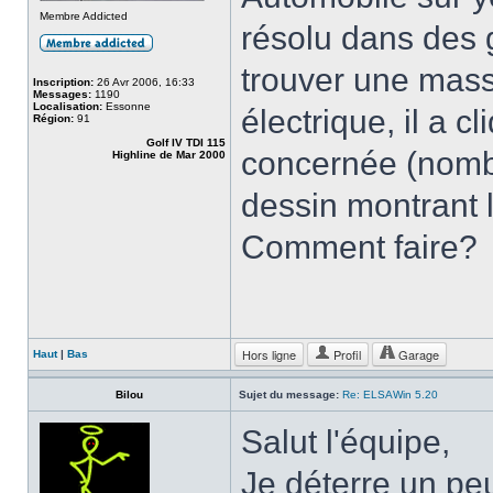
Membre Addicted
résolu dans des g
trouver une mass
Inscription:
26 Avr 2006, 16:33
Messages:
1190
Localisation:
Essonne
électrique, il a c
Région:
91
Golf IV TDI 115
concernée (nombr
Highline de Mar 2000
dessin montrant l
Comment faire?
Hors ligne
Profil
Garage
Haut
|
Bas
Bilou
Sujet du message:
Re: ELSAWin 5.20
Salut l'équipe,
Je déterre un peu