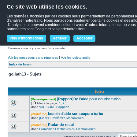
Ce site web utilise les cookies.
Les données stockées par ces cookies nous permermettent de personnaliser le c
d'analyser notre trafic. Nous partageons également certains cookies et des infor
d'analyse, qui peuvent combiner celles-ci avec d'autres informations que vous le
partenaires sont Google et ses partenaires tiers.
Plus d'informations
Refuser
Accepter
Dernière visite: il y a moins d’une minute
Voir les messages sans réponses
|
Voir les sujets actifs
Index du forum
goliath13 - Sujets
Sujets
[Rapport]De l'aide pour courbe turbo
[Renseignement]
[
Aller à la page:
1
,
2
]
dans
VAG-COM - Rapports
besoin d'aide sur coupure turbo
[Problème]
dans
[Diesel] Problèmes Mécaniques
Radar de recul
[Problème]
dans
Problèmes Electriques ou Electroniques
Afficher les messages postés depuis: