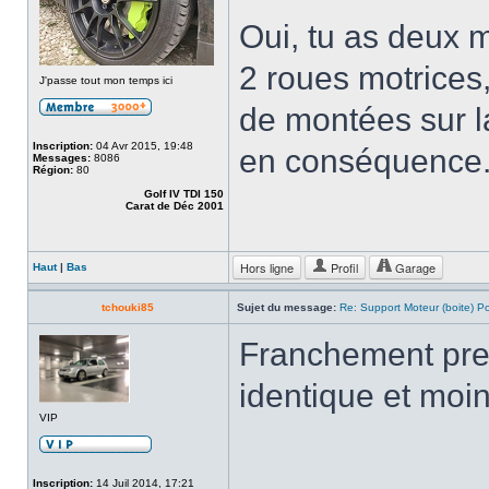
Oui, tu as deux m
2 roues motrices,
J'passe tout mon temps ici
de montées sur l
Inscription:
04 Avr 2015, 19:48
en conséquence
Messages:
8086
Région:
80
Golf IV TDI 150
Carat de Déc 2001
Hors ligne
Profil
Garage
Haut
|
Bas
tchouki85
Sujet du message:
Re: Support Moteur (boite) P
Franchement pren
identique et moi
VIP
Inscription:
14 Juil 2014, 17:21