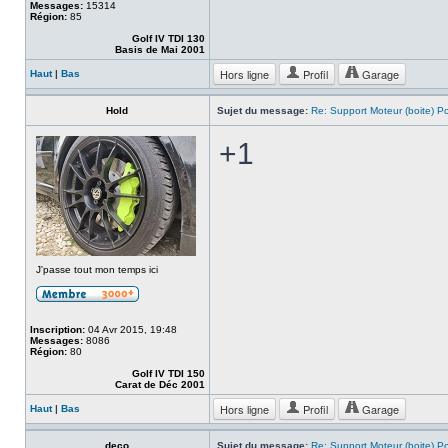
Messages:
15314
Région:
85
Golf IV TDI 130
Basis de Mai 2001
Hors ligne
Profil
Garage
Haut
|
Bas
Hold
Sujet du message:
Re: Support Moteur (boite) P
+1
J'passe tout mon temps ici
Inscription:
04 Avr 2015, 19:48
Messages:
8086
Région:
80
Golf IV TDI 150
Carat de Déc 2001
Hors ligne
Profil
Garage
Haut
|
Bas
deco
Sujet du message:
Re: Support Moteur (boite) P