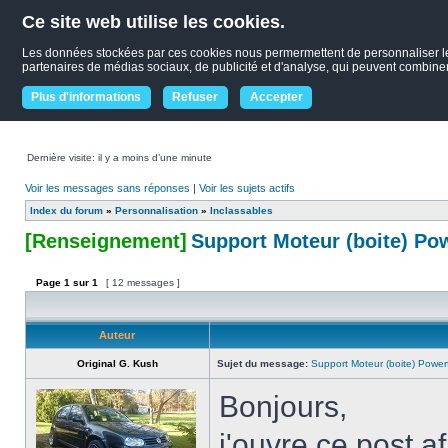
Ce site web utilise les cookies.
Les données stockées par ces cookies nous permermettent de personnaliser le co
partenaires de médias sociaux, de publicité et d'analyse, qui peuvent combiner c
Plus d'informations
Refuser
Accepter
Dernière visite: il y a moins d’une minute
Voir les messages sans réponses
|
Voir les sujets actifs
Index du forum
»
Personnalisation
»
Inclassables
[Renseignement]
Support Moteur (boite) Po
Page
1
sur
1
[ 12 messages ]
Auteur
Original G. Kush
Sujet du message:
Support Moteur (boite) Power
Bonjours,
j'ouvre ce post af