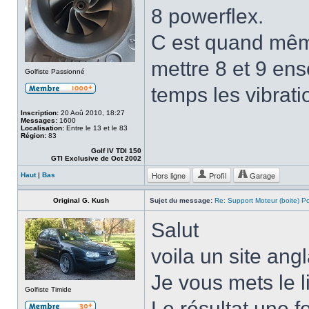
8 powerflex.
C est quand mê
mettre 8 et 9 ens
Golfiste Passionné
temps les vibrati
Inscription:
20 Aoû 2010, 18:27
Messages:
1600
Localisation:
Entre le 13 et le 83
Région:
83
Golf IV TDI 150
GTI Exclusive de Oct 2002
Hors ligne
Profil
Garage
Haut
|
Bas
Original G. Kush
Sujet du message:
Re: Support Moteur (boite) P
Salut
voila un site angl
Je vous mets le l
Golfiste Timide
Le résultat une f