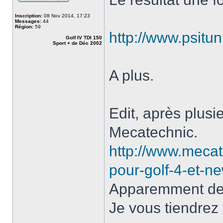
Inscription:
08 Nov 2014, 17:23
Messages:
44
Région:
59
http://www.psit
Golf IV TDI 150
Sport + de Déc 2002
A plus.
Edit, après plus
Mecatechnic.
http://www.meca
pour-golf-4-et-n
Apparemment de me
Je vous tiendrez