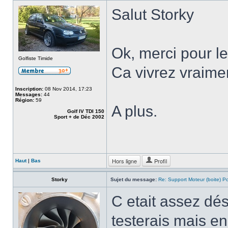
Salut Storky
Ok, merci pour le
Golfiste Timide
Ca vivrez vraimen
Inscription:
08 Nov 2014, 17:23
Messages:
44
Région:
59
A plus.
Golf IV TDI 150
Sport + de Déc 2002
Hors ligne
Profil
Haut
|
Bas
Storky
Sujet du message:
Re: Support Moteur (boite) P
C etait assez dé
testerais mais en