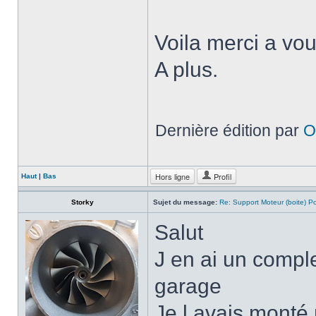
Voila merci a vou
A plus.
Dernière édition par
O
Hors ligne
Profil
Haut
|
Bas
Storky
Sujet du message:
Re: Support Moteur (boite) P
Salut
J en ai un compl
garage
Je l avais monté 