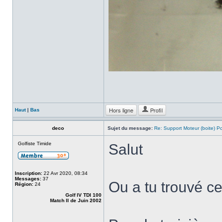
Hors ligne
Profil
Haut
|
Bas
deco
Sujet du message:
Re: Support Moteur (boite) P
Golfiste Timide
Salut
Inscription:
22 Avr 2020, 08:34
Messages:
37
Ou a tu trouvé c
Région:
24
Golf IV TDI 100
Match II de Juin 2002