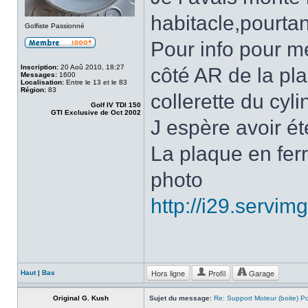
habitacle,pourtant
Golfiste Passionné
Pour info pour met
Inscription:
20 Aoû 2010, 18:27
côté AR de la pla
Messages:
1600
Localisation:
Entre le 13 et le 83
Région:
83
collerette du cyl
Golf IV TDI 150
GTI Exclusive de Oct 2002
J espère avoir ét
La plaque en ferra
photo
http://i29.servi
Hors ligne
Profil
Garage
Haut
|
Bas
Original G. Kush
Sujet du message:
Re: Support Moteur (boite) P