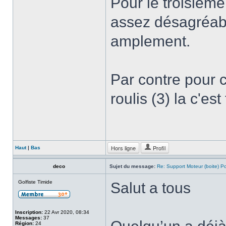
Pour le troisième 
assez désagréabl
amplement.
Par contre pour c
roulis (3) la c'est
Hors ligne
Profil
Haut
|
Bas
deco
Sujet du message:
Re: Support Moteur (boite) P
Golfiste Timide
Salut a tous
Inscription:
22 Avr 2020, 08:34
Messages:
37
Région:
24