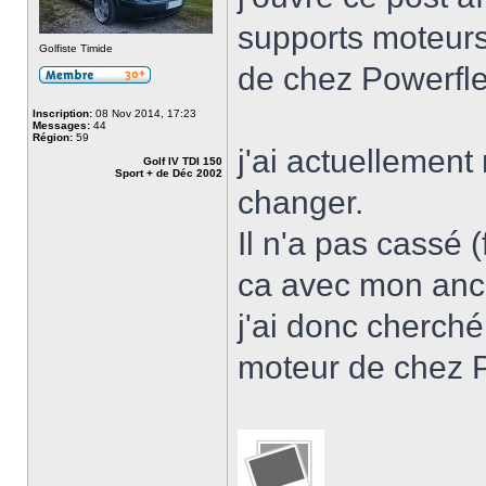
supports moteur
Golfiste Timide
de chez Powerfle
Inscription:
08 Nov 2014, 17:23
Messages:
44
Région:
59
j'ai actuellement
Golf IV TDI 150
Sport + de Déc 2002
changer.
Il n'a pas cassé
ca avec mon anci
j'ai donc cherché
moteur de chez 