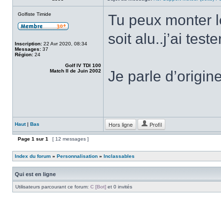
Golfiste Timide
Tu peux monter l
soit alu..j’ai tes
Inscription:
22 Avr 2020, 08:34
Messages:
37
Région:
24
Golf IV TDI 100
Match II de Juin 2002
Je parle d’origi
Hors ligne
Profil
Haut
|
Bas
Page
1
sur
1
[ 12 messages ]
Index du forum
»
Personnalisation
»
Inclassables
Qui est en ligne
Utilisateurs parcourant ce forum:
C [Bot]
et 0 invités