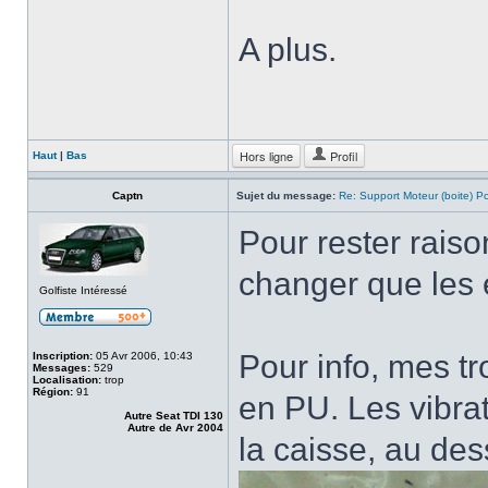
A plus.
Hors ligne
Profil
Haut
|
Bas
Captn
Sujet du message:
Re: Support Moteur (boite) P
Pour rester raiso
changer que les 
Golfiste Intéressé
Pour info, mes t
Inscription:
05 Avr 2006, 10:43
Messages:
529
Localisation:
trop
Région:
91
en PU. Les vibra
Autre Seat TDI 130
Autre de Avr 2004
la caisse, au des