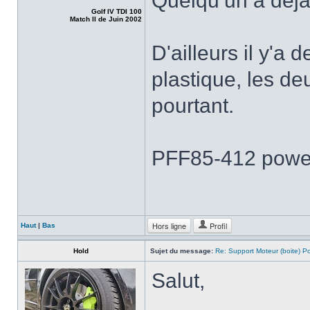
Quelqu’un a déjà
Golf IV TDI 100
Match II de Juin 2002
D'ailleurs il y'a
plastique, les d
pourtant.
PFF85-412 power
Hors ligne
Profil
Haut
|
Bas
Hold
Sujet du message:
Re: Support Moteur (boite) P
Salut,