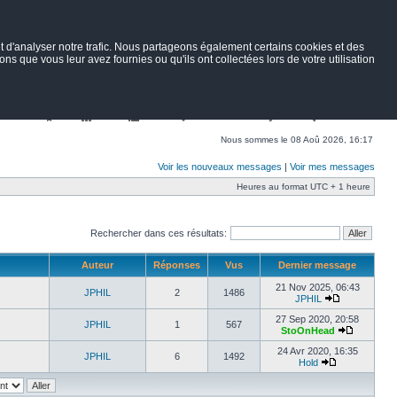
 d'analyser notre trafic. Nous partageons également certains cookies et des
ns que vous leur avez fournies ou qu'ils ont collectées lors de votre utilisation
Nav
Portail
Forum
Petites annonces
Wiki
Rechercher
Nous sommes le 08 Aoû 2026, 16:17
Voir les nouveaux messages
|
Voir mes messages
Heures au format UTC + 1 heure
Rechercher dans ces résultats:
Auteur
Réponses
Vus
Dernier message
21 Nov 2025, 06:43
JPHIL
2
1486
JPHIL
27 Sep 2020, 20:58
JPHIL
1
567
StoOnHead
24 Avr 2020, 16:35
JPHIL
6
1492
Hold