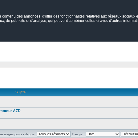
ontenu des annonces, d'offrir des fonctionnalités relatives aux réseaux sociaux et
ux, de publicité et d'analyse, qui peuvent combiner celles-ci avec d'autres informatio
Sujets
r moteur AZD
 messages postés depuis:
Trier par: