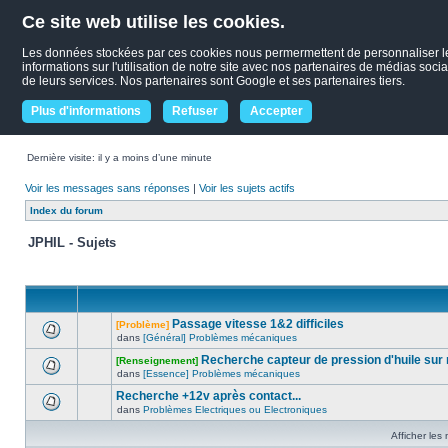
Ce site web utilise les cookies.
Les données stockées par ces cookies nous permermettent de personnaliser le c
informations sur l'utilisation de notre site avec nos partenaires de médias socia
de leurs services. Nos partenaires sont Google et ses partenaires tiers.
Plus d'informations
Refuser
Accepter
Dernière visite: il y a moins d’une minute
Voir les messages sans réponses
|
Voir les sujets actifs
Index du forum
JPHIL - Sujets
Passage vitesse 1&2 difficiles
[Problème]
dans
[Général] Problèmes mécaniques
Recherche capteur de pression d'huile su
[Renseignement]
dans
[Essence] Problèmes mécaniques
Recherche +12v après contact...
dans
Problèmes Electriques ou Electroniques
Afficher les