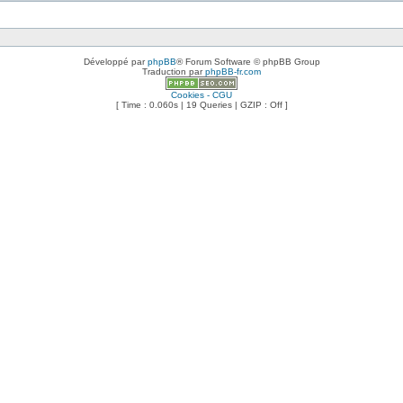
Développé par
phpBB
® Forum Software © phpBB Group
Traduction par
phpBB-fr.com
Cookies - CGU
[ Time : 0.060s | 19 Queries | GZIP : Off ]