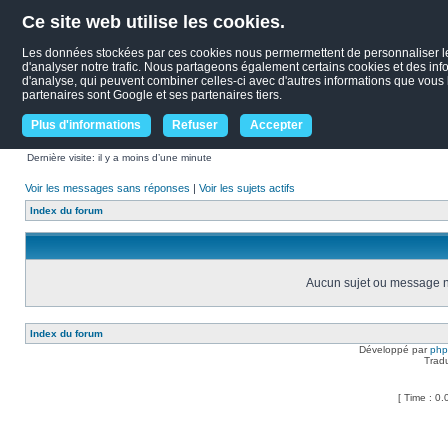
Ce site web utilise les cookies.
Les données stockées par ces cookies nous permermettent de personnaliser le c
d'analyser notre trafic. Nous partageons également certains cookies et des infor
d'analyse, qui peuvent combiner celles-ci avec d'autres informations que vous le
partenaires sont Google et ses partenaires tiers.
Plus d'informations
Refuser
Accepter
Dernière visite: il y a moins d’une minute
Voir les messages sans réponses
|
Voir les sujets actifs
Index du forum
Aucun sujet ou message ne
Index du forum
Développé par
ph
Trad
[ Time : 0.