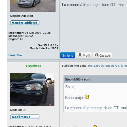
La mienne à le ramage d'une GTI mais 
Membre Addicted
Inscription:
05 Mai 2008, 12:28
Messages:
14092
Région:
49
Golf IV 1.6 16v
Match II de Avr 2003
En ligne
Profil
Garage
Haut
|
Bas
StoOnHead
Sujet du message:
Re: Expo 50 ans de GTI à Hist
Steph1603 a écrit:
Salut,
Beau projet
La mienne à le ramage d'une GTI mai
Modérateur
Inscription:
09 Nov 2016, 17:36