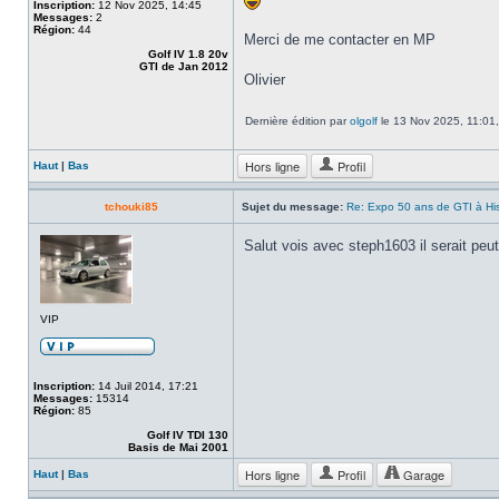
Inscription:
12 Nov 2025, 14:45
Messages:
2
Région:
44
Merci de me contacter en MP
Golf IV 1.8 20v
GTI de Jan 2012
Olivier
Dernière édition par
olgolf
le 13 Nov 2025, 11:01, 
Hors ligne
Profil
Haut
|
Bas
tchouki85
Sujet du message:
Re: Expo 50 ans de GTI à Hist
Salut vois avec steph1603 il serait peu
VIP
Inscription:
14 Juil 2014, 17:21
Messages:
15314
Région:
85
Golf IV TDI 130
Basis de Mai 2001
Hors ligne
Profil
Garage
Haut
|
Bas