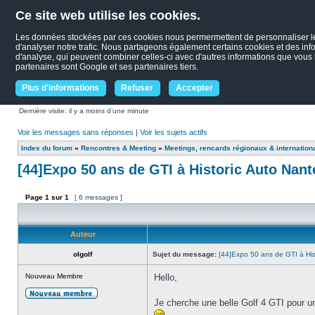
Ce site web utilise les cookies.
Les données stockées par ces cookies nous permermettent de personnaliser le c
d'analyser notre trafic. Nous partageons également certains cookies et des infor
d'analyse, qui peuvent combiner celles-ci avec d'autres informations que vous le
partenaires sont Google et ses partenaires tiers.
Plus d'informations
Refuser
Accepter
Dernière visite: il y a moins d’une minute
Voir les messages sans réponses
|
Voir les sujets actifs
Index du forum
»
Rencontres & Meeting
»
Meetings, rencards régionaux & internation
[44]Expo 50 ans de GTI à Historic Auto Nante
Page
1
sur
1
[ 6 messages ]
Auteur
olgolf
Sujet du message:
[44]Expo 50 ans de GTI à Hist
Nouveau Membre
Hello,
Je cherche une belle Golf 4 GTI pour un