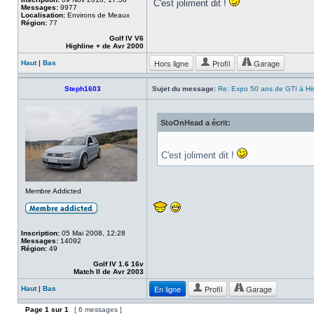
C'est joliment dit !
Messages:
9977
Localisation:
Environs de Meaux
Région:
77
Golf IV V6
Highline + de Avr 2000
Hors ligne
Profil
Garage
Haut
|
Bas
Steph1603
Sujet du message:
Re: Expo 50 ans de GTI à Hist
StoOnHead a écrit:
C'est joliment dit !
Membre Addicted
Inscription:
05 Mai 2008, 12:28
Messages:
14092
Région:
49
Golf IV 1.6 16v
Match II de Avr 2003
En ligne
Profil
Garage
Haut
|
Bas
Page
1
sur
1
[ 6 messages ]