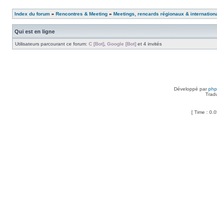
Index du forum
»
Rencontres & Meeting
»
Meetings, rencards régionaux & internation
Qui est en ligne
Utilisateurs parcourant ce forum:
C [Bot]
,
Google [Bot]
et 4 invités
Développé par
ph
Trad
[ Time : 0.0