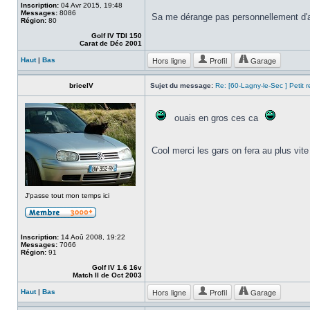
Inscription:
04 Avr 2015, 19:48
Messages:
8086
Sa me dérange pas personnellement d'
Région:
80
Golf IV TDI 150
Carat de Déc 2001
Hors ligne
Profil
Garage
Haut
|
Bas
briceIV
Sujet du message:
Re: [60-Lagny-le-Sec ] Petit 
ouais en gros ces ca
Cool merci les gars on fera au plus vit
J'passe tout mon temps ici
Inscription:
14 Aoû 2008, 19:22
Messages:
7066
Région:
91
Golf IV 1.6 16v
Match II de Oct 2003
Hors ligne
Profil
Garage
Haut
|
Bas