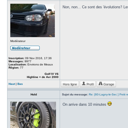
Non, non... Ce sont des 'évolutions'! L
Modérateur
Inscription:
09 Nov 2016, 17:36
Messages:
9977
Localisation:
Environs de Meaux
Région:
77
Golf IV V6
Highline + de Avr 2000
Hors ligne
Profil
Garage
Haut
|
Bas
Hold
Sujet du message:
Re: [60-Lagny-le-Sec ] Petit 
On arrive dans 10 minutes