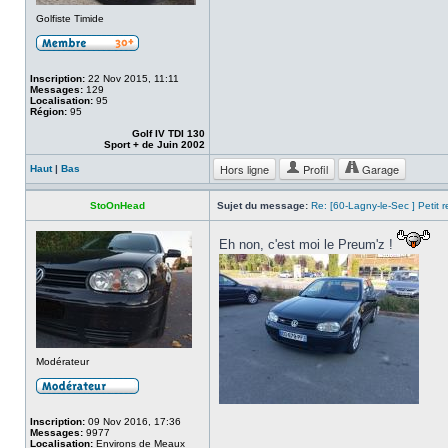
Golfiste Timide
Inscription:
22 Nov 2015, 11:11
Messages:
129
Localisation:
95
Région:
95
Golf IV TDI 130
Sport + de Juin 2002
Hors ligne
Profil
Garage
Haut
|
Bas
StoOnHead
Sujet du message:
Re: [60-Lagny-le-Sec ] Petit 
Eh non, c'est moi le Preum'z !
Modérateur
Inscription:
09 Nov 2016, 17:36
Messages:
9977
Localisation:
Environs de Meaux