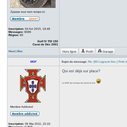
J'passe tout mon temps ici
Inscription:
04 Avr 2015, 19:48
Messages:
8086
Région:
80
Golf IV TDI 150
Carat de Déc 2001
Hors ligne
Profil
Garage
Haut
|
Bas
MOF
Sujet du message:
Re: [60-Lagny-le-Sec ] Petit 
Qui est déjà sur place?
Le MOF qui essaye de suivre le live
Membre Addicted
Inscription:
06 Mai 2011, 22:22
Messages:
11809