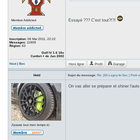
Essayé ??? C’est tout?!?!
Membre Addicted
Inscription:
06 Mai 2011, 22:22
Messages:
11809
Région:
63
Golf IV 1.6 16v
Confort + de Jan 2002
Hors ligne
Profil
Garage
Haut
|
Bas
Hold
Sujet du message:
Re: [60-Lagny-le-Sec ] Petit 
On vas aller se préparer et shiner l'aut
J'passe tout mon temps ici