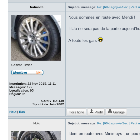
Natmo95
Sujet du message:
Re: [60-Lagny-le-Sec ] Petit 
Nous sommes en route avec Mehdi !
LilJo ne sera pas de la partie aujourd’
A toute les gars
Golfiste Timide
Inscription:
22 Nov 2015, 11:11
Messages:
129
Localisation:
95
Région:
95
Golf IV TDI 130
Sport + de Juin 2002
Hors ligne
Profil
Garage
Haut
|
Bas
Hold
Sujet du message:
Re: [60-Lagny-le-Sec ] Petit 
Idem en route avec Minimoys , un peu 