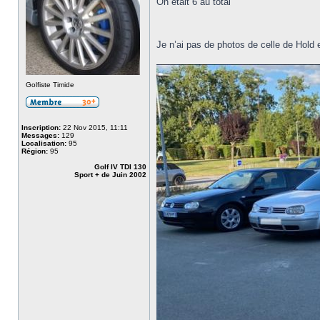
On était 6 au total
Je n’ai pas de photos de celle de Hold 
Golfiste Timide
Inscription:
22 Nov 2015, 11:11
Messages:
129
Localisation:
95
Région:
95
Golf IV TDI 130
Sport + de Juin 2002