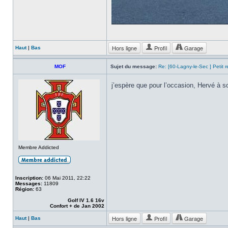
Hors ligne
Profil
Garage
Haut
|
Bas
MOF
Sujet du message:
Re: [60-Lagny-le-Sec ] Petit 
j’espère que pour l’occasion, Hervé à 
Membre Addicted
Inscription:
06 Mai 2011, 22:22
Messages:
11809
Région:
63
Golf IV 1.6 16v
Confort + de Jan 2002
Hors ligne
Profil
Garage
Haut
|
Bas