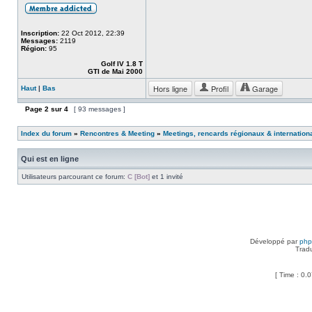
Inscription:
22 Oct 2012, 22:39
Messages:
2119
Région:
95
Golf IV 1.8 T
GTI de Mai 2000
Hors ligne
Profil
Garage
Haut
|
Bas
Page
2
sur
4
[ 93 messages ]
Index du forum
»
Rencontres & Meeting
»
Meetings, rencards régionaux & internation
Qui est en ligne
Utilisateurs parcourant ce forum:
C [Bot]
et 1 invité
Développé par
ph
Trad
[ Time : 0.0