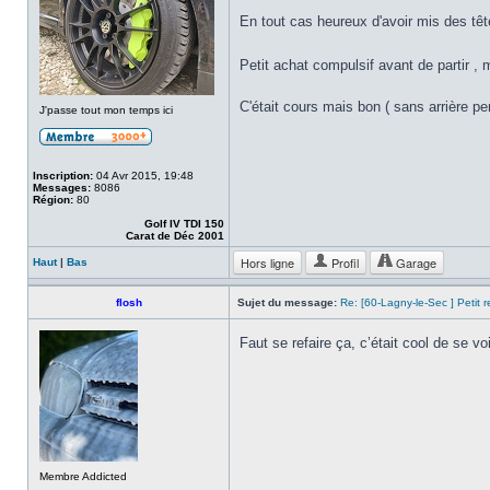
En tout cas heureux d'avoir mis des tê
Petit achat compulsif avant de partir , 
C'était cours mais bon ( sans arrière pe
J'passe tout mon temps ici
Inscription:
04 Avr 2015, 19:48
Messages:
8086
Région:
80
Golf IV TDI 150
Carat de Déc 2001
Hors ligne
Profil
Garage
Haut
|
Bas
flosh
Sujet du message:
Re: [60-Lagny-le-Sec ] Petit 
Faut se refaire ça, c’était cool de se vo
Membre Addicted