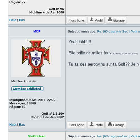
Région:
77
Golf IV V6
Highline + de Avr 2000
Hors ligne
Profil
Garage
Haut
|
Bas
MOF
Sujet du message:
Re: [60-Lagny-le-Sec ] Petit 
Yeahhhhh!!!!
Elle brille de milles feux
(Comme dirais ma fille!!)
Tu as des aerotwins sur ta Golf?? Je n’a
Membre Addicted
Inscription:
06 Mai 2011, 22:22
Messages:
11809
Région:
63
Golf IV 1.6 16v
Confort + de Jan 2002
Hors ligne
Profil
Garage
Haut
|
Bas
StoOnHead
Sujet du message:
Re: [60-Lagny-le-Sec ] Petit 