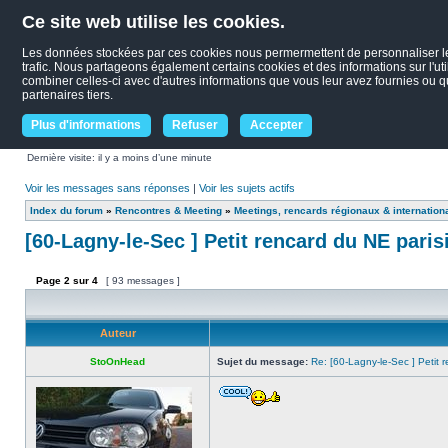
Ce site web utilise les cookies.
Les données stockées par ces cookies nous permermettent de personnaliser le c
trafic. Nous partageons également certains cookies et des informations sur l'uti
combiner celles-ci avec d'autres informations que vous leur avez fournies ou qu'
partenaires tiers.
Plus d'informations
Refuser
Accepter
Dernière visite: il y a moins d’une minute
Voir les messages sans réponses
|
Voir les sujets actifs
Index du forum
»
Rencontres & Meeting
»
Meetings, rencards régionaux & internation
[60-Lagny-le-Sec ] Petit rencard du NE paris
Page
2
sur
4
[ 93 messages ]
Auteur
StoOnHead
Sujet du message:
Re: [60-Lagny-le-Sec ] Petit 