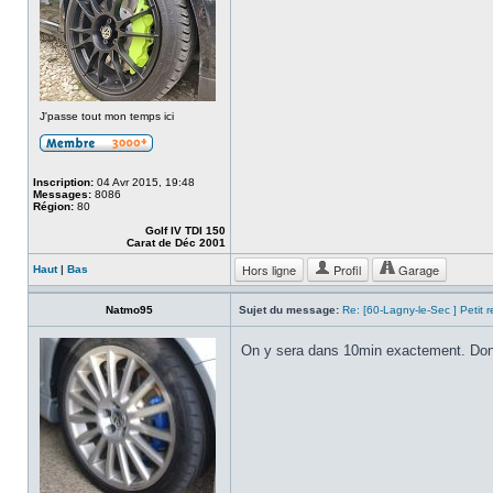
J'passe tout mon temps ici
Inscription:
04 Avr 2015, 19:48
Messages:
8086
Région:
80
Golf IV TDI 150
Carat de Déc 2001
Hors ligne
Profil
Garage
Haut
|
Bas
Natmo95
Sujet du message:
Re: [60-Lagny-le-Sec ] Petit 
On y sera dans 10min exactement. Donc