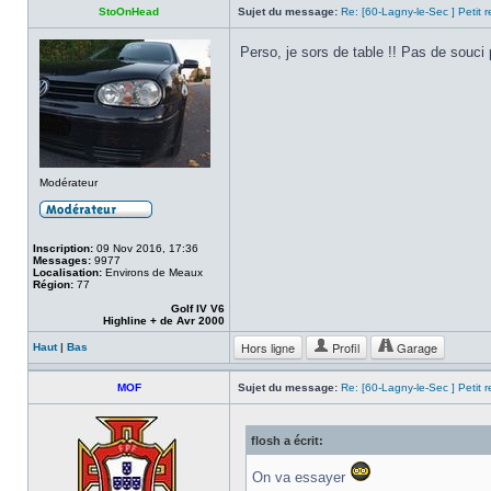
StoOnHead
Sujet du message:
Re: [60-Lagny-le-Sec ] Petit 
Perso, je sors de table !! Pas de souci 
Modérateur
Inscription:
09 Nov 2016, 17:36
Messages:
9977
Localisation:
Environs de Meaux
Région:
77
Golf IV V6
Highline + de Avr 2000
Hors ligne
Profil
Garage
Haut
|
Bas
MOF
Sujet du message:
Re: [60-Lagny-le-Sec ] Petit 
flosh a écrit:
On va essayer