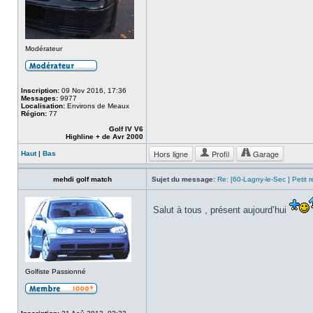
Modérateur
Inscription:
09 Nov 2016, 17:36
Messages:
9977
Localisation:
Environs de Meaux
Région:
77
Golf IV V6
Highline + de Avr 2000
Hors ligne
Profil
Garage
Haut
|
Bas
mehdi golf match
Sujet du message:
Re: [60-Lagny-le-Sec ] Petit 
Salut à tous , présent aujourd’hui
Golfiste Passionné