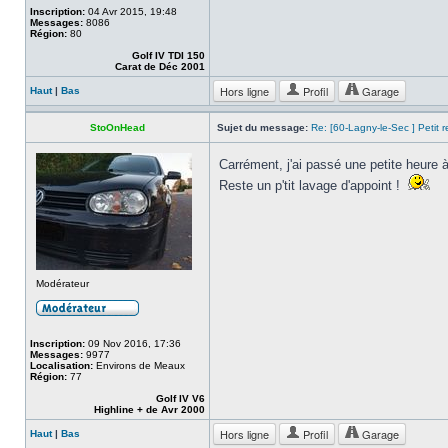
Inscription:
04 Avr 2015, 19:48
Messages:
8086
Région:
80
Golf IV TDI 150
Carat de Déc 2001
Hors ligne
Profil
Garage
Haut
|
Bas
StoOnHead
Sujet du message:
Re: [60-Lagny-le-Sec ] Petit 
Carrément, j'ai passé une petite heure 
Reste un p'tit lavage d'appoint !
Modérateur
Inscription:
09 Nov 2016, 17:36
Messages:
9977
Localisation:
Environs de Meaux
Région:
77
Golf IV V6
Highline + de Avr 2000
Hors ligne
Profil
Garage
Haut
|
Bas