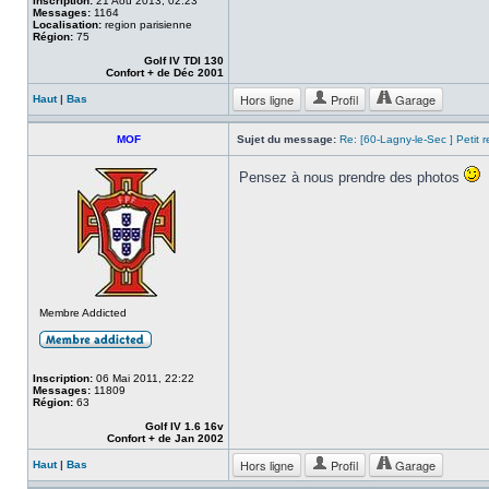
Inscription:
21 Aoû 2013, 02:23
Messages:
1164
Localisation:
region parisienne
Région:
75
Golf IV TDI 130
Confort + de Déc 2001
Hors ligne
Profil
Garage
Haut
|
Bas
MOF
Sujet du message:
Re: [60-Lagny-le-Sec ] Petit 
Pensez à nous prendre des photos
Membre Addicted
Inscription:
06 Mai 2011, 22:22
Messages:
11809
Région:
63
Golf IV 1.6 16v
Confort + de Jan 2002
Hors ligne
Profil
Garage
Haut
|
Bas