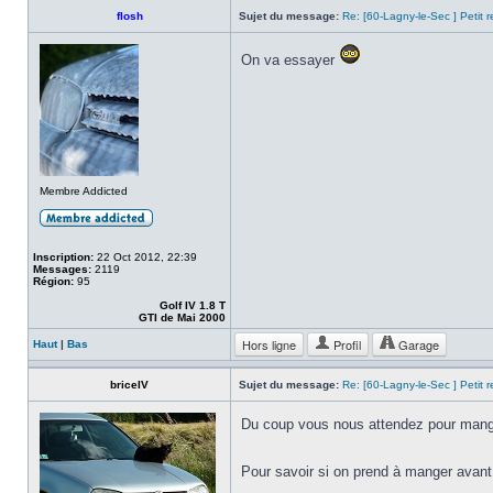
flosh
Sujet du message:
Re: [60-Lagny-le-Sec ] Petit 
On va essayer
Membre Addicted
Inscription:
22 Oct 2012, 22:39
Messages:
2119
Région:
95
Golf IV 1.8 T
GTI de Mai 2000
Hors ligne
Profil
Garage
Haut
|
Bas
briceIV
Sujet du message:
Re: [60-Lagny-le-Sec ] Petit 
Du coup vous nous attendez pour man
Pour savoir si on prend à manger avant