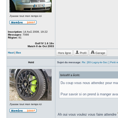
J'passe tout mon temps ici
Inscription:
14 Aoû 2008, 19:22
Messages:
7066
Région:
91
Golf IV 1.6 16v
Match II de Oct 2003
Hors ligne
Profil
Garage
Haut
|
Bas
Hold
Sujet du message:
Re: [60-Lagny-le-Sec ] Petit 
briceIV a écrit:
Du coup vous nous attendez pour m
Pour savoir si on prend à manger avan
J'passe tout mon temps ici
Ah oui vous voulez vous faire attendre