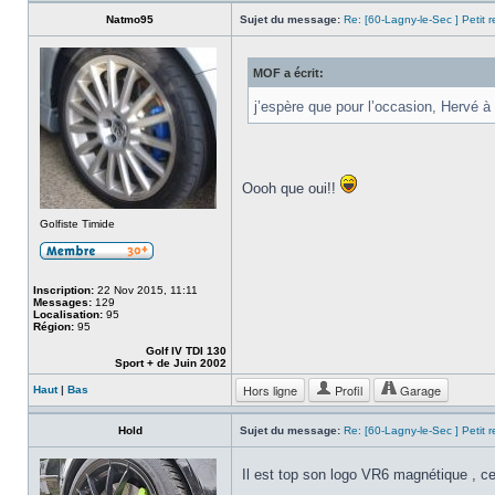
Natmo95
Sujet du message:
Re: [60-Lagny-le-Sec ] Petit 
MOF a écrit:
j’espère que pour l’occasion, Hervé 
Oooh que oui!!
Golfiste Timide
Inscription:
22 Nov 2015, 11:11
Messages:
129
Localisation:
95
Région:
95
Golf IV TDI 130
Sport + de Juin 2002
Hors ligne
Profil
Garage
Haut
|
Bas
Hold
Sujet du message:
Re: [60-Lagny-le-Sec ] Petit 
Il est top son logo VR6 magnétique , c