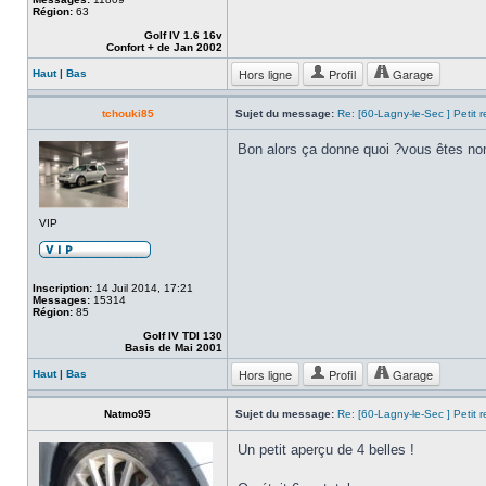
Région:
63
Golf IV 1.6 16v
Confort + de Jan 2002
Hors ligne
Profil
Garage
Haut
|
Bas
tchouki85
Sujet du message:
Re: [60-Lagny-le-Sec ] Petit 
Bon alors ça donne quoi ?vous êtes n
VIP
Inscription:
14 Juil 2014, 17:21
Messages:
15314
Région:
85
Golf IV TDI 130
Basis de Mai 2001
Hors ligne
Profil
Garage
Haut
|
Bas
Natmo95
Sujet du message:
Re: [60-Lagny-le-Sec ] Petit 
Un petit aperçu de 4 belles !