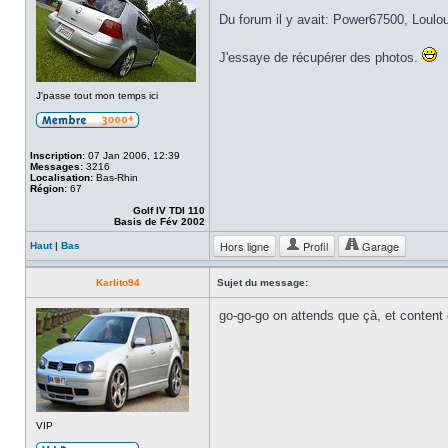
Du forum il y avait: Power67500, Loulo
J'essaye de récupérer des photos.
J'passe tout mon temps ici
Inscription:
07 Jan 2006, 12:39
Messages:
3216
Localisation:
Bas-Rhin
Région:
67
Golf IV TDI 110
Basis de Fév 2002
Hors ligne
Profil
Garage
Haut
|
Bas
Karlito94
Sujet du message:
go-go-go on attends que çà, et content 
VIP