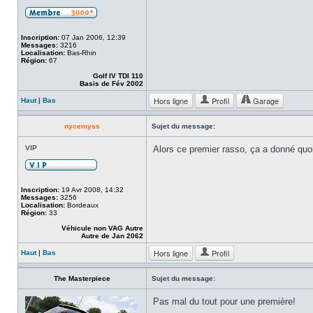
Inscription:
07 Jan 2006, 12:39
Messages:
3216
Localisation:
Bas-Rhin
Région:
67
Golf IV TDI 110
Basis de Fév 2002
Hors ligne
Profil
Garage
Haut
|
Bas
nycemyss
Sujet du message:
VIP
Alors ce premier rasso, ça a donné quo
Inscription:
19 Avr 2008, 14:32
Messages:
3256
Localisation:
Bordeaux
Région:
33
Véhicule non VAG Autre
Autre de Jan 2062
Hors ligne
Profil
Haut
|
Bas
The Masterpiece
Sujet du message:
Pas mal du tout pour une première!