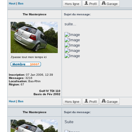
Hors ligne
Profil
Garage
Haut
|
Bas
The Masterpiece
Sujet du message:
suite...
J'passe tout mon temps ici
Inscription:
07 Jan 2006, 12:39
Messages:
3216
Localisation:
Bas-Rhin
Région:
67
Golf IV TDI 110
Basis de Fév 2002
Hors ligne
Profil
Garage
Haut
|
Bas
The Masterpiece
Sujet du message:
Suite