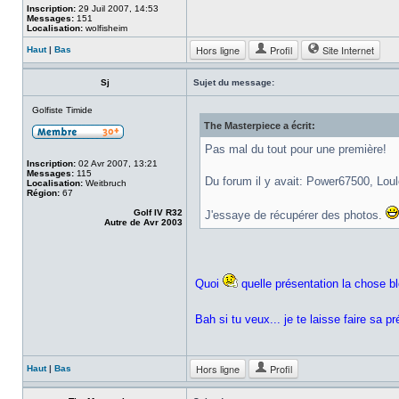
Inscription:
29 Juil 2007, 14:53
Messages:
151
Localisation:
wolfisheim
Hors ligne
Profil
Site Internet
Haut
|
Bas
Sj
Sujet du message:
Golfiste Timide
The Masterpiece a écrit:
Pas mal du tout pour une première!
Inscription:
02 Avr 2007, 13:21
Messages:
115
Du forum il y avait: Power67500, Loul
Localisation:
Weitbruch
Région:
67
Golf IV R32
J'essaye de récupérer des photos.
Autre de Avr 2003
Quoi
quelle présentation la chose bl
Bah si tu veux... je te laisse faire sa p
Hors ligne
Profil
Haut
|
Bas