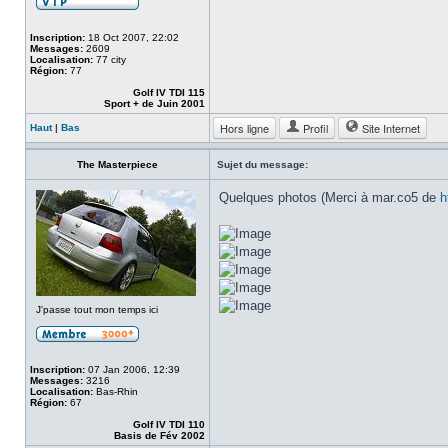
Inscription:
18 Oct 2007, 22:02
Messages:
2609
Localisation:
77 city
Région:
77
Golf IV TDI 115
Sport + de Juin 2001
Hors ligne
Profil
Site Internet
Haut
|
Bas
The Masterpiece
Sujet du message:
Quelques photos (Merci à mar.co5 de
h
J'passe tout mon temps ici
Inscription:
07 Jan 2006, 12:39
Messages:
3216
Localisation:
Bas-Rhin
Région:
67
Golf IV TDI 110
Basis de Fév 2002