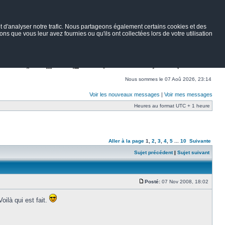
 d'analyser notre trafic. Nous partageons également certains cookies et des
ns que vous leur avez fournies ou qu'ils ont collectées lors de votre utilisation
Nav
Portail
Forum
Petites annonces
Wiki
Rechercher
Nous sommes le 07 Aoû 2026, 23:14
Voir les nouveaux messages
|
Voir mes messages
Heures au format UTC + 1 heure
Aller à la page
1
,
2
,
3
,
4
,
5
...
10
Suivante
Sujet précédent
|
Sujet suivant
Posté:
07 Nov 2008, 18:02
ilà qui est fait.