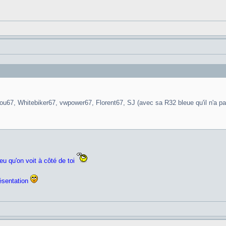
ou67, Whitebiker67, vwpower67, Florent67, SJ (avec sa R32 bleue qu'il n'a pa
eu qu'on voit à côté de toi
résentation