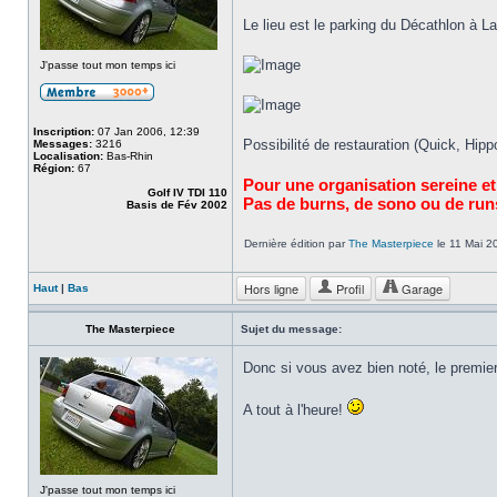
Le lieu est le parking du Décathlon à La
J'passe tout mon temps ici
Inscription:
07 Jan 2006, 12:39
Possibilité de restauration (Quick, Hipp
Messages:
3216
Localisation:
Bas-Rhin
Région:
67
Pour une organisation sereine et 
Golf IV TDI 110
Pas de burns, de sono ou de run
Basis de Fév 2002
Dernière édition par
The Masterpiece
le 11 Mai 20
Hors ligne
Profil
Garage
Haut
|
Bas
The Masterpiece
Sujet du message:
Donc si vous avez bien noté, le premi
A tout à l'heure!
J'passe tout mon temps ici