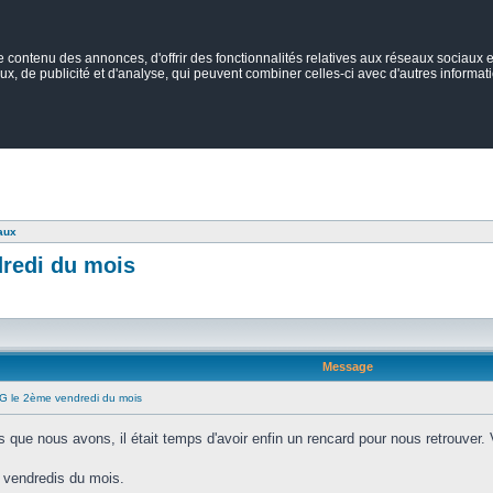
ontenu des annonces, d'offrir des fonctionnalités relatives aux réseaux sociaux et
ux, de publicité et d'analyse, qui peuvent combiner celles-ci avec d'autres informatio
aux
dredi du mois
Message
AG le 2ème vendredi du mois
ue nous avons, il était temps d'avoir enfin un rencard pour nous retrouver. Vo
s vendredis du mois.