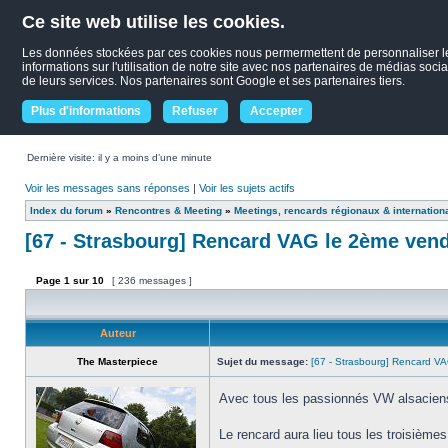
Ce site web utilise les cookies.
Les données stockées par ces cookies nous permermettent de personnaliser le c
informations sur l'utilisation de notre site avec nos partenaires de médias socia
de leurs services. Nos partenaires sont Google et ses partenaires tiers.
Plus d'informations
Refuser
Accepter
Dernière visite: il y a moins d’une minute
Voir les messages sans réponses
|
Voir les sujets actifs
Index du forum
»
Rencontres & Meeting
»
Meetings, rencards régionaux & internation
[67 - Strasbourg] Rencard VAG le 2ème ven
Page
1
sur
10
[ 236 messages ]
Auteur
The Masterpiece
Sujet du message:
[67 - Strasbourg] Rencard V
Avec tous les passionnés VW alsaciens q
Le rencard aura lieu tous les troisième