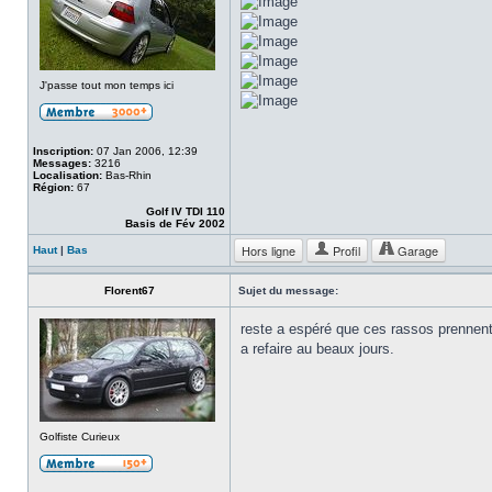
J'passe tout mon temps ici
Inscription:
07 Jan 2006, 12:39
Messages:
3216
Localisation:
Bas-Rhin
Région:
67
Golf IV TDI 110
Basis de Fév 2002
Hors ligne
Profil
Garage
Haut
|
Bas
Florent67
Sujet du message:
reste a espéré que ces rassos prennen
a refaire au beaux jours.
Golfiste Curieux