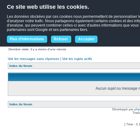
Ce site web utilise les cookies.
Les données stockées par ces cookies nous permermettent de personnaliser le c
d'analyser notre trafic. Nous partageons également certains cookies et des infor
d'analyse, qui peuvent combiner celles-ci avec d'autres informations que vous le
partenaires sont Google et ses partenaires tiers.
Plus d'informations
Refuser
Accepter
Dernière visite: il y a moins d’une minute
Voir les messages sans réponses
|
Voir les sujets actifs
Index du forum
Aucun sujet ou message ne
Index du forum
Développé par
ph
Trad
[ Time : 0.