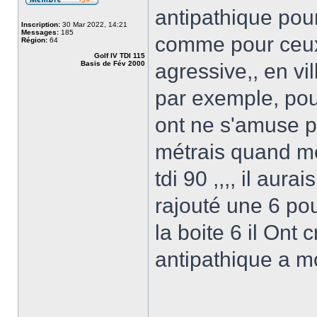
antipathique pou
Inscription:
30 Mar 2022, 14:21
Messages:
185
comme pour ceux 
Région:
64
Golf IV TDI 115
Basis de Fév 2000
agressive,, en v
par exemple, pou
ont ne s'amuse pa
métrais quand m
tdi 90 ,,,, il aur
rajouté une 6 pour
la boite 6 il Ont
antipathique a m