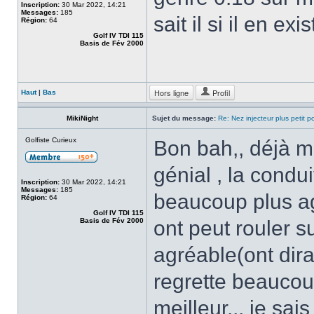
Inscription:
30 Mar 2022, 14:21
Messages:
185
sait il si il en exi
Région:
64
Golf IV TDI 115
Basis de Fév 2000
Hors ligne
Profil
Haut
|
Bas
MikiNight
Sujet du message:
Re: Nez injecteur plus petit 
Golfiste Curieux
Bon bah,, déjà me
génial , la condu
Inscription:
30 Mar 2022, 14:21
Messages:
185
beaucoup plus ag
Région:
64
Golf IV TDI 115
Basis de Fév 2000
ont peut rouler s
agréable(ont dira
regrette beaucou
meilleur,,, je sai