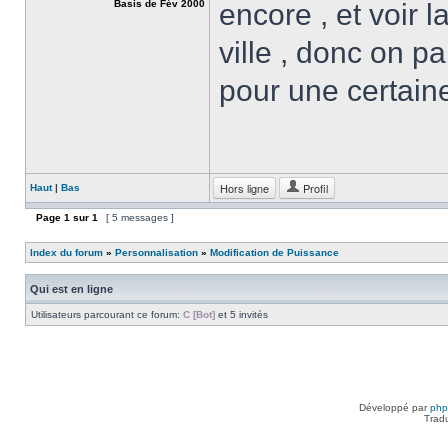
Basis de Fév 2000
encore , et voir 
ville , donc on p
pour une certain
Hors ligne
Profil
Haut
|
Bas
Page
1
sur
1
[ 5 messages ]
Index du forum
»
Personnalisation
»
Modification de Puissance
Qui est en ligne
Utilisateurs parcourant ce forum:
C [Bot]
et 5 invités
Développé par
ph
Trad