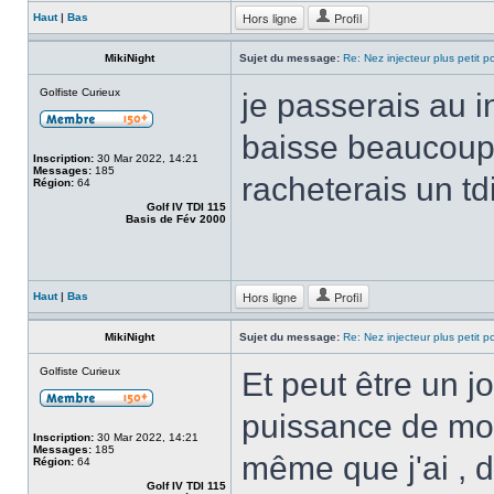
Hors ligne
Profil
Haut
|
Bas
MikiNight
Sujet du message:
Re: Nez injecteur plus petit 
Golfiste Curieux
je passerais au in
baisse beaucoup j
Inscription:
30 Mar 2022, 14:21
Messages:
185
racheterais un td
Région:
64
Golf IV TDI 115
Basis de Fév 2000
Hors ligne
Profil
Haut
|
Bas
MikiNight
Sujet du message:
Re: Nez injecteur plus petit 
Golfiste Curieux
Et peut être un j
puissance de mon
Inscription:
30 Mar 2022, 14:21
Messages:
185
même que j'ai , d
Région:
64
Golf IV TDI 115