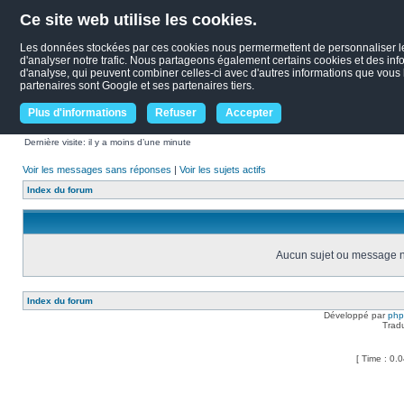
Ce site web utilise les cookies.
Les données stockées par ces cookies nous permermettent de personnaliser le c
d'analyser notre trafic. Nous partageons également certains cookies et des infor
d'analyse, qui peuvent combiner celles-ci avec d'autres informations que vous le
partenaires sont Google et ses partenaires tiers.
Plus d'informations
Refuser
Accepter
Dernière visite: il y a moins d’une minute
Voir les messages sans réponses
|
Voir les sujets actifs
Index du forum
Aucun sujet ou message ne
Index du forum
Développé par
ph
Trad
[ Time : 0.0