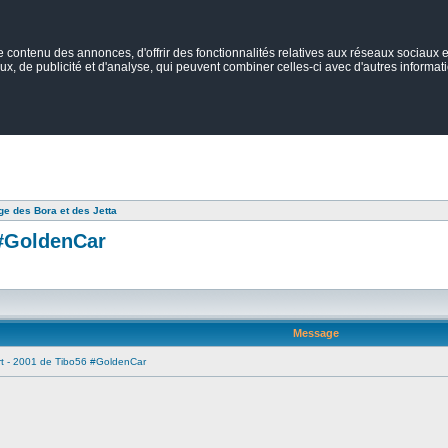
ontenu des annonces, d'offrir des fonctionnalités relatives aux réseaux sociaux et
ux, de publicité et d'analyse, qui peuvent combiner celles-ci avec d'autres informatio
e des Bora et des Jetta
 #GoldenCar
Message
rt - 2001 de Tibo56 #GoldenCar