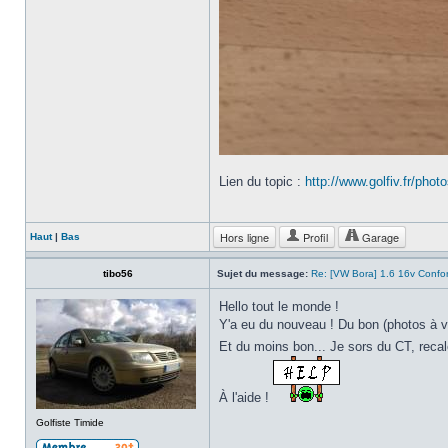
Lien du topic :
http://www.golfiv.fr/phot
Hors ligne
Profil
Garage
Haut
|
Bas
tibo56
Sujet du message:
Re: [VW Bora] 1.6 16v Confo
Hello tout le monde !
Y'a eu du nouveau ! Du bon (photos à v
Et du moins bon... Je sors du CT, reca
À l'aide !
Golfiste Timide