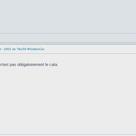
rt - 2001 de Tibo56 #GoldenCar
 n'est pas obligatoirement le cata.