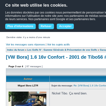
Ce site web utilise les cookies.
Les données stockées par ces cookies nous permermettent de personnaliser le c
informations sur l'utilisation de notre site avec nos partenaires de médias socia
de leurs services. Nos partenaires sont Google et ses partenaires tiers.
Plus d'informations
Refuser
Accepter
Dernière visite: il y a moins d’une minute
Voir les messages sans réponses
|
Voir les sujets actifs
Index du forum
»
Les Golfs IV : Gamme Générale & Présentation de vos Golfs
»
Garag
[VW Bora] 1.6 16v Confort - 2001 de Tibo56
Page
3
sur
4
[ 87 messages ]
Auteur
Miguel Bora LZ7R
Sujet du message:
Re: [VW Bora] 1.6 16v Confo
Nickel Tibo. Ça rend bien.