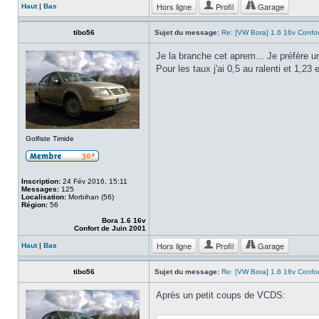
Hors ligne
Profil
Garage
Haut
|
Bas
tibo56
Sujet du message:
Re: [VW Bora] 1.6 16v Confo
Je la branche cet aprem... Je préfère 
Pour les taux j'ai 0,5 au ralenti et 1,2
Golfiste Timide
Inscription:
24 Fév 2016, 15:11
Messages:
125
Localisation:
Morbihan (56)
Région:
56
Bora 1.6 16v
Confort de Juin 2001
Hors ligne
Profil
Garage
Haut
|
Bas
tibo56
Sujet du message:
Re: [VW Bora] 1.6 16v Confo
Après un petit coups de VCDS: