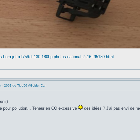
os-bora-jetta-f75/tdi-130-180hp-photos-national-2k16-t95180.html
rt - 2001 de Tibo56 #GoldenCar
enir)
lé pour pollution... Teneur en CO excessive
des idées ? J'ai pas envi de m