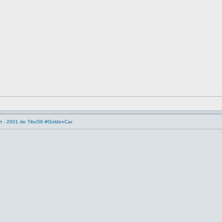
rt - 2001 de Tibo56 #GoldenCar