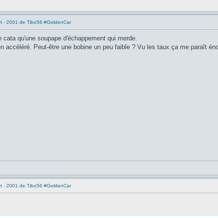
rt - 2001 de Tibo56 #GoldenCar
un cata qu'une soupape d'échappement qui merde.
3 en accéléré. Peut-être une bobine un peu faible ? Vu les taux ça me paraît én
rt - 2001 de Tibo56 #GoldenCar