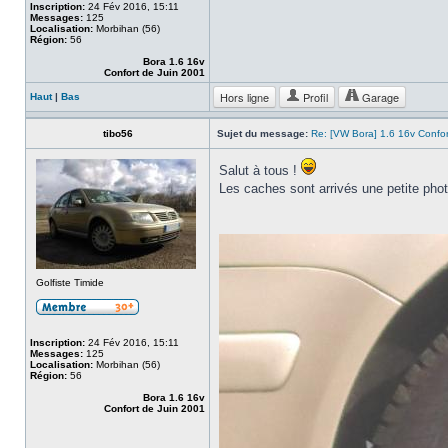
Inscription:
24 Fév 2016, 15:11
Messages:
125
Localisation:
Morbihan (56)
Région:
56
Bora 1.6 16v
Confort de Juin 2001
Hors ligne
Profil
Garage
Haut
|
Bas
tibo56
Sujet du message:
Re: [VW Bora] 1.6 16v Confo
Salut à tous !
Les caches sont arrivés une petite phot
Golfiste Timide
Inscription:
24 Fév 2016, 15:11
Messages:
125
Localisation:
Morbihan (56)
Région:
56
Bora 1.6 16v
Confort de Juin 2001