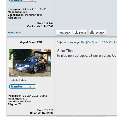
Inscription:
24 Fév 2016, 15:11
Messages:
125
Localisation:
Morbihan (56)
Région:
56
Bora 1.6 16v
Confort de Juin 2001
Hors ligne
Profil
Garage
Haut
|
Bas
Miguel Bora LZ7R
Sujet du message:
Re: [VW Bora] 1.6 16v Confo
Salut Tibo,
tu n'as rien qui apparait sur un diag. Ce
Golfiste Fidèle
Inscription:
12 Jan 2016, 09:42
Messages:
879
Localisation:
Issou
Région:
78
Bora TDI 115
Basis de Oct 2000