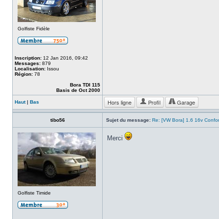
Golfiste Fidèle
Inscription:
12 Jan 2016, 09:42
Messages:
879
Localisation:
Issou
Région:
78
Bora TDI 115
Basis de Oct 2000
Hors ligne
Profil
Garage
Haut
|
Bas
tibo56
Sujet du message:
Re: [VW Bora] 1.6 16v Confo
Merci
Golfiste Timide