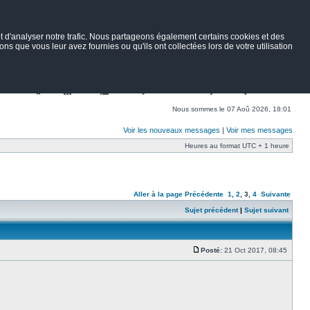
 d'analyser notre trafic. Nous partageons également certains cookies et des
ns que vous leur avez fournies ou qu'ils ont collectées lors de votre utilisation
Nav
Portail
Forum
Petites annonces
Wiki
Rechercher
Nous sommes le 07 Aoû 2026, 18:01
Voir les nouveaux messages
|
Voir mes messages
Heures au format UTC + 1 heure
Aller à la page
Précédente
1
,
2
,
3
,
4
Suivante
Sujet précédent
|
Sujet suivant
Posté:
21 Oct 2017, 08:45