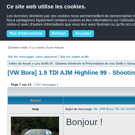
Ce site web utilise les cookies.
Les données stockées par ces cookies nous permermettent de personnaliser le co
Nous partageons également certains cookies et des informations sur l'utilisati
celles-ci avec d'autres informations que vous leur avez fournies ou qu'ils ont co
Plus d'informations
Refuser
Accepter
Dernière visite: il y a moins d’une minute
Voir les messages sans réponses
|
Voir les sujets actifs
Index du forum
»
Les Golfs IV : Gamme Générale & Présentation de vos Golfs
»
Garag
[VW Bora] 1.9 TDI AJM Highline 99 - Shooti
Page
7
sur
13
[ 301 messages ]
Auteur
tong
Sujet du message:
Re: [VW Bora] TDI 115 SPOR
Bonjour !