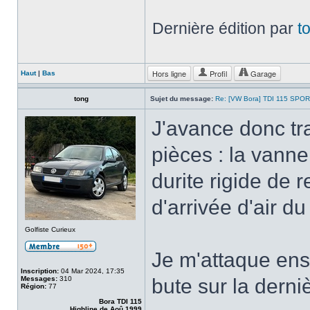
Dernière édition par
t
Hors ligne
Profil
Garage
Haut
|
Bas
tong
Sujet du message:
Re: [VW Bora] TDI 115 SPOR
J'avance donc tr
pièces : la vanne
durite rigide de 
d'arrivée d'air du
Golfiste Curieux
Je m'attaque ensu
Inscription:
04 Mar 2024, 17:35
Messages:
310
bute sur la derni
Région:
77
Bora TDI 115
Highline de Aoû 1999