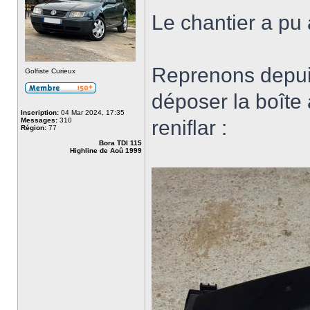
Le chantier a pu 
Reprenons depui
Golfiste Curieux
déposer la boîte à
Inscription:
04 Mar 2024, 17:35
Messages:
310
reniflar :
Région:
77
Bora TDI 115
Highline de Aoû 1999