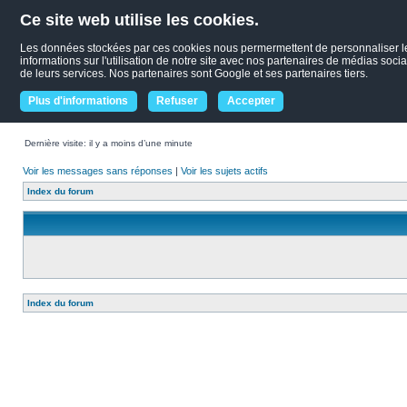
Ce site web utilise les cookies.
Les données stockées par ces cookies nous permermettent de personnaliser le c
informations sur l'utilisation de notre site avec nos partenaires de médias socia
de leurs services. Nos partenaires sont Google et ses partenaires tiers.
Plus d'informations
Refuser
Accepter
Dernière visite: il y a moins d’une minute
Voir les messages sans réponses
|
Voir les sujets actifs
Index du forum
Index du forum