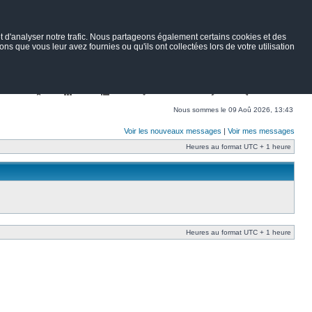
 d'analyser notre trafic. Nous partageons également certains cookies et des
ns que vous leur avez fournies ou qu'ils ont collectées lors de votre utilisation
Nav
Portail
Forum
Petites annonces
Wiki
Rechercher
Nous sommes le 09 Aoû 2026, 13:43
Voir les nouveaux messages
|
Voir mes messages
Heures au format UTC + 1 heure
Heures au format UTC + 1 heure