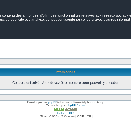
ontenu des annonces, d'offrir des fonctionnalités relatives aux réseaux sociaux et
ux, de publicité et d'analyse, qui peuvent combiner celles-ci avec d'autres informatio
Informations
Ce topic est privé. Vous devez être membre pour pouvoir y accéder.
Développé par
phpBB
® Forum Software © phpBB Group
Traduction par
phpBB-fr.com
Cookies - CGU
[ Time : 0.038s | 7 Queries | GZIP : Off ]