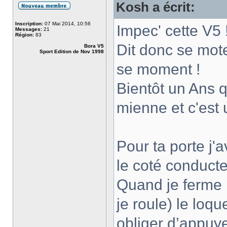
Kosh a écrit:
Inscription:
07 Mai 2014, 10:56
Impec' cette V5 
Messages:
21
Région:
83
Dit donc se mot
Bora V5
Sport Edition de Nov 1998
se moment !
Bientôt un Ans 
mienne et c'est 
Pour ta porte j'
le coté conducte
Quand je ferme l
je roule) le loq
obliger d’appuye