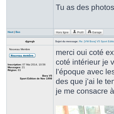
Tu as des photos 
Hors ligne
Profil
Garage
Haut
|
Bas
djgregb
Sujet du message:
Re: [VW Bora] V5 Sport Edi
Nouveau Membre
merci oui coté ex
coté intérieur je 
Inscription:
07 Mai 2014, 10:56
Messages:
21
l'époque avec les
Région:
83
Bora V5
Sport Edition de Nov 1998
des que j'ai le 
je me consacre à