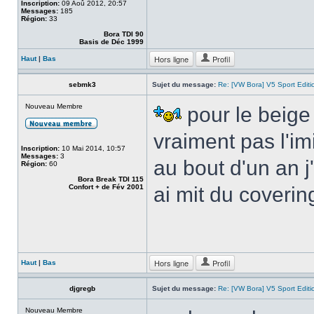
Inscription:
09 Aoû 2012, 20:57
Messages:
185
Région:
33
Bora TDI 90
Basis de Déc 1999
Hors ligne
Profil
Haut
|
Bas
sebmk3
Sujet du message:
Re: [VW Bora] V5 Sport Edi
Nouveau Membre
pour le beige 
vraiment pas l'im
Inscription:
10 Mai 2014, 10:57
Messages:
3
au bout d'un an j
Région:
60
Bora Break TDI 115
Confort + de Fév 2001
ai mit du coverin
Hors ligne
Profil
Haut
|
Bas
djgregb
Sujet du message:
Re: [VW Bora] V5 Sport Edi
Nouveau Membre