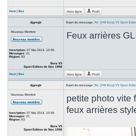
Hors ligne
Profil
Haut
|
Bas
djgregb
Sujet du message:
Re: [VW Bora] V5 Sport Edi
Nouveau Membre
Feux arrières GL
Inscription:
07 Mai 2014, 10:56
Messages:
21
Région:
83
Bora V5
Sport Edition de Nov 1998
Hors ligne
Profil
Haut
|
Bas
djgregb
Sujet du message:
Re: [VW Bora] V5 Sport Edi
Nouveau Membre
petite photo vite
feux arrières sty
Inscription:
07 Mai 2014, 10:56
Messages:
21
Région:
83
Bora V5
Sport Edition de Nov 1998