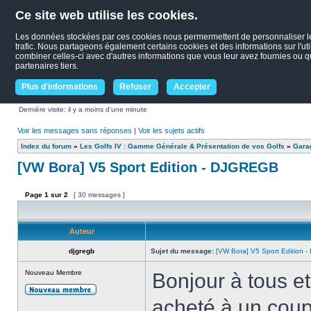
Ce site web utilise les cookies.
Les données stockées par ces cookies nous permermettent de personnaliser le c
trafic. Nous partageons également certains cookies et des informations sur l'uti
combiner celles-ci avec d'autres informations que vous leur avez fournies ou qu'
partenaires tiers.
Plus d'informations
Refuser
Accepter
Dernière visite: il y a moins d’une minute
Voir les messages sans réponses
|
Voir les sujets actifs
Index du forum
»
Les Golfs IV : Gamme Générale & Présentation de vos Golfs
»
Garag
[VW Bora] V5 Sport Edition - DJGREGB
Page
1
sur
2
[ 30 messages ]
Auteur
djgregb
Sujet du message:
[VW Bora] V5 Sport Edition
Nouveau Membre
Bonjour à tous et
acheté à un coupl