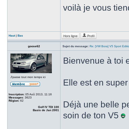
voilà je vous tien
Hors ligne
Profil
Haut
|
Bas
goose62
Sujet du message:
Re: [VW Bora] V5 Sport Edi
Bienvenue à toi 
J'passe tout mon temps ici
Elle est en super
Inscription:
05 Aoû 2013, 11:16
Messages:
3623
Région:
62
Déjà une belle pet
Golf IV TDI 100
Basis de Jan 2001
soin de ton V5