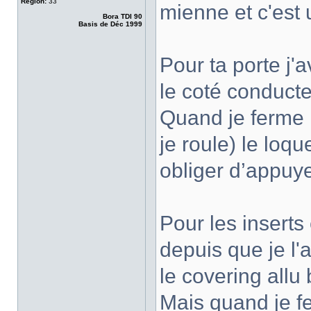
Région:
33
mienne et c'est 
Bora TDI 90
Basis de Déc 1999
Pour ta porte j'
le coté conducte
Quand je ferme l
je roule) le loq
obliger d’appuye
Pour les inserts 
depuis que je l'
le covering allu
Mais quand je fe