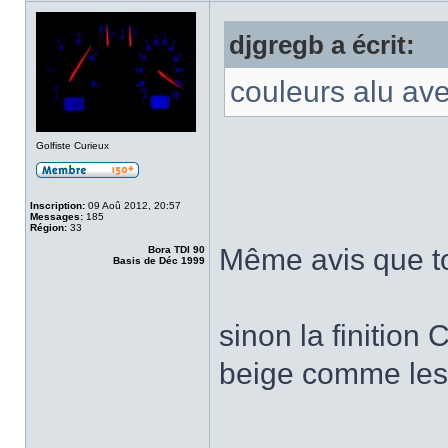
djgregb a écrit:
couleurs alu ave
Golfiste Curieux
Inscription:
09 Aoû 2012, 20:57
Messages:
185
Région:
33
Même avis que to
Bora TDI 90
Basis de Déc 1999
sinon la finition
beige comme les 