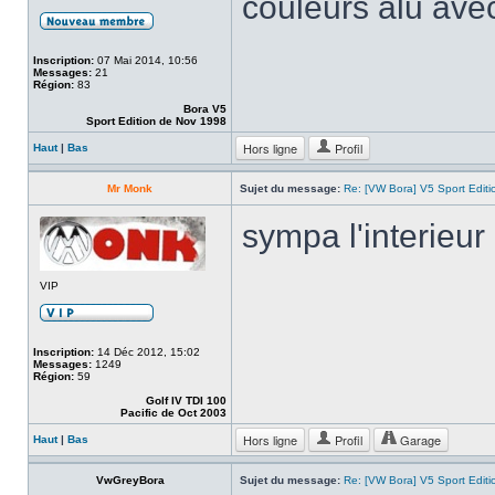
couleurs alu avec
Inscription:
07 Mai 2014, 10:56
Messages:
21
Région:
83
Bora V5
Sport Edition de Nov 1998
Hors ligne
Profil
Haut
|
Bas
Mr Monk
Sujet du message:
Re: [VW Bora] V5 Sport Edi
sympa l'interieur
VIP
Inscription:
14 Déc 2012, 15:02
Messages:
1249
Région:
59
Golf IV TDI 100
Pacific de Oct 2003
Hors ligne
Profil
Garage
Haut
|
Bas
VwGreyBora
Sujet du message:
Re: [VW Bora] V5 Sport Edi