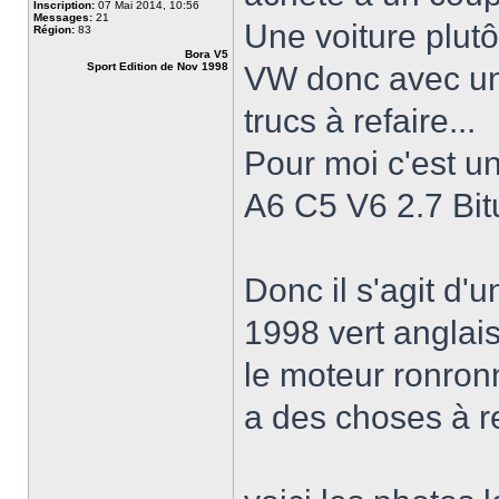
Inscription:
07 Mai 2014, 10:56
Messages:
21
Une voiture plut
Région:
83
Bora V5
Sport Edition de Nov 1998
VW donc avec un 
trucs à refaire...
Pour moi c'est un
A6 C5 V6 2.7 Bit
Donc il s'agit d'
1998 vert anglai
le moteur ronronn
a des choses à re