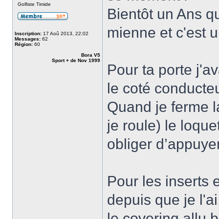
Golfiste Timide
Bientôt un Ans q
mienne et c'est u
Inscription:
17 Aoû 2013, 22:02
Messages:
62
Région:
60
Bora V5
Sport + de Nov 1999
Pour ta porte j'a
le coté conducteu
Quand je ferme la
je roule) le loqu
obliger d’appuyer
Pour les inserts e
depuis que je l'a
le covering allu 