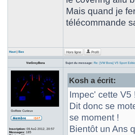
Mais quand je fer
télécommande sa 
Hors ligne
Profil
Haut
|
Bas
VwGreyBora
Sujet du message:
Re: [VW Bora] V5 Sport Edi
Kosh a écrit:
Impec' cette V5 
Dit donc se mot
Golfiste Curieux
se moment !
Bientôt un Ans 
Inscription:
09 Aoû 2012, 20:57
Messages:
185