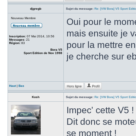
djgregb
Sujet du message:
Re: [VW Bora] V5 Sport Edi
Nouveau Membre
Oui pour le mom
mais ensuite je v
Inscription:
07 Mai 2014, 10:56
Messages:
21
pour la mettre en 
Région:
83
Bora V5
Sport Edition de Nov 1998
je cherche sur eb
Hors ligne
Profil
Haut
|
Bas
Kosh
Sujet du message:
Re: [VW Bora] V5 Sport Edi
Impec' cette V5 
Dit donc se mot
se moment !