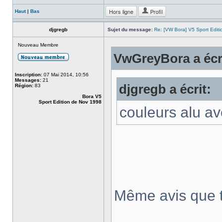
Hors ligne
Profil
Haut
|
Bas
djgregb
Sujet du message:
Re: [VW Bora] V5 Sport Edi
Nouveau Membre
VwGreyBora a écr
Inscription:
07 Mai 2014, 10:56
Messages:
21
djgregb a écrit:
Région:
83
Bora V5
Sport Edition de Nov 1998
couleurs alu av
Même avis que t