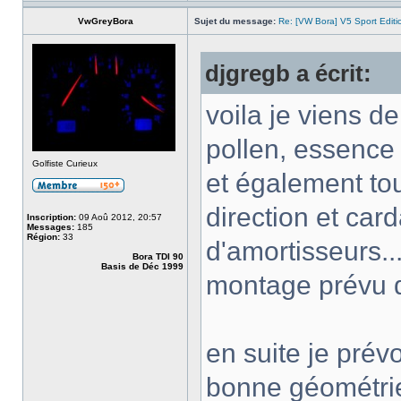
VwGreyBora
Sujet du message:
Re: [VW Bora] V5 Sport Edi
djgregb a écrit:
voila je viens de
pollen, essence 
Golfiste Curieux
et également tout
direction et card
Inscription:
09 Aoû 2012, 20:57
Messages:
185
Région:
33
d'amortisseurs...
Bora TDI 90
Basis de Déc 1999
montage prévu de
en suite je prévo
bonne géométrie 