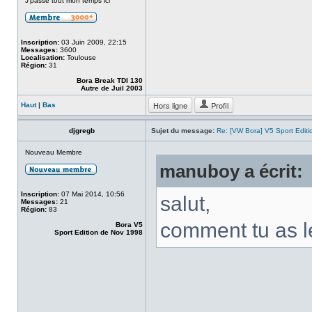
J'passe tout mon temps ici
Inscription:
03 Juin 2009, 22:15
Messages:
3600
Localisation:
Toulouse
Région:
31
Bora Break TDI 130
Autre de Juil 2003
Hors ligne
Profil
Haut
|
Bas
djgregb
Sujet du message:
Re: [VW Bora] V5 Sport Edi
Nouveau Membre
manuboy a écrit:
Inscription:
07 Mai 2014, 10:56
salut,
Messages:
21
Région:
83
comment tu as l
Bora V5
Sport Edition de Nov 1998