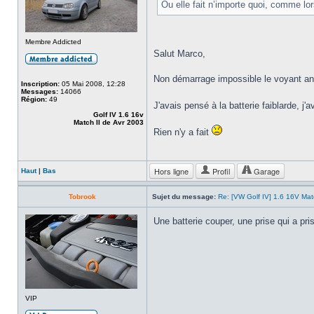
Ou elle fait n’importe quoi, comme lo
Membre Addicted
Salut Marco,
Non démarrage impossible le voyant ant
Inscription:
05 Mai 2008, 12:28
Messages:
14066
Région:
49
J'avais pensé à la batterie faiblarde, 
Golf IV 1.6 16v
Match II de Avr 2003
Rien n'y a fait
Hors ligne
Profil
Garage
Haut
|
Bas
Tobrook
Sujet du message:
Re: [VW Golf IV] 1.6 16V Ma
Une batterie couper, une prise qui a pris
VIP