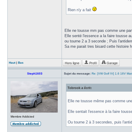
Rien n'y a fait
Elle ne tousse mm pas comme une pann
Elle senté l'essence a la faire tousse 
ou tourne 2 a 3 seconde ; Puis l'antidem
Sa me parait tres bisard cette histoire 
Hors ligne
Profil
Garage
Haut
|
Bas
Steph1603
Sujet du message:
Re: [VW Golf IV] 1.6 16V Ma
Tobrook a écrit:
Elle ne tousse même pas comme une 
Elle sentait l'essence à la faire tous
Membre Addicted
Ou tourne 2 à 3 secondes, puis l'antid