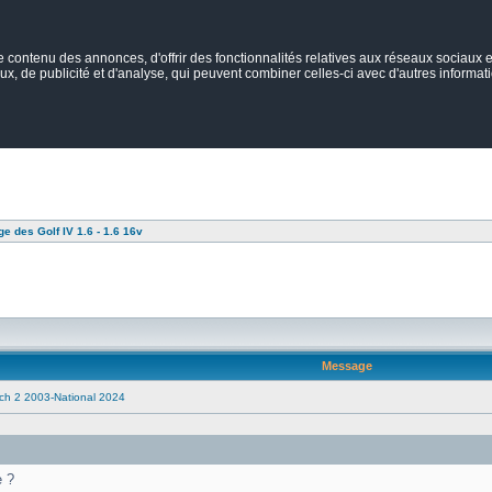
ontenu des annonces, d'offrir des fonctionnalités relatives aux réseaux sociaux et
ux, de publicité et d'analyse, qui peuvent combiner celles-ci avec d'autres informatio
e des Golf IV 1.6 - 1.6 16v
Message
tch 2 2003-National 2024
e ?