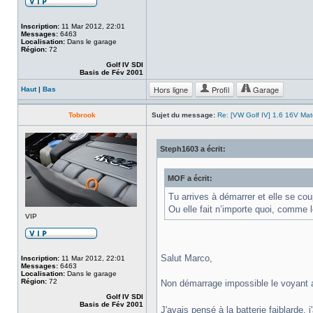
Inscription:
11 Mar 2012, 22:01
Messages:
6463
Localisation:
Dans le garage
Région:
72
Golf IV SDI
Basis de Fév 2001
Hors ligne
Profil
Garage
Haut
|
Bas
Tobrook
Sujet du message:
Re: [VW Golf IV] 1.6 16V Ma
Steph1603 a écrit:
MOF a écrit:
Tu arrives à démarrer et elle se co
Ou elle fait n’importe quoi, comme 
VIP
Salut Marco,
Inscription:
11 Mar 2012, 22:01
Messages:
6463
Localisation:
Dans le garage
Région:
72
Non démarrage impossible le voyant a
Golf IV SDI
Basis de Fév 2001
J'avais pensé à la batterie faiblarde