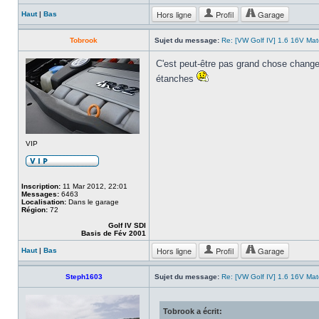
Hors ligne
Profil
Garage
Haut
|
Bas
Tobrook
Sujet du message:
Re: [VW Golf IV] 1.6 16V Ma
C'est peut-être pas grand chose changeme
étanches
VIP
Inscription:
11 Mar 2012, 22:01
Messages:
6463
Localisation:
Dans le garage
Région:
72
Golf IV SDI
Basis de Fév 2001
Hors ligne
Profil
Garage
Haut
|
Bas
Steph1603
Sujet du message:
Re: [VW Golf IV] 1.6 16V Ma
Tobrook a écrit: