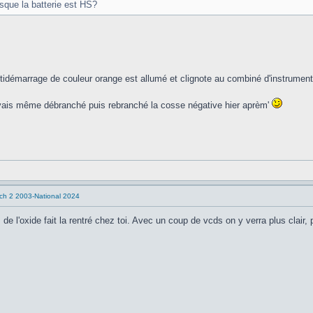
rsque la batterie est HS?
idémarrage de couleur orange est allumé et clignote au combiné d'instrument
j'avais même débranché puis rebranché la cosse négative hier aprèm'
tch 2 2003-National 2024
 de l'oxide fait la rentré chez toi. Avec un coup de vcds on y verra plus clair, 