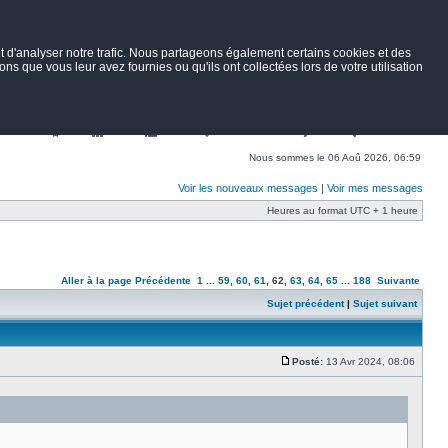
 d'analyser notre trafic. Nous partageons également certains cookies et des
ns que vous leur avez fournies ou qu'ils ont collectées lors de votre utilisation
Nav
Portail
Forum
Petites annonces
Wiki
Rechercher
Nous sommes le 06 Aoû 2026, 06:59
Voir les nouveaux messages
|
Voir mes messages
Heures au format UTC + 1 heure
Aller à la page
Précédente
1
...
59
,
60
,
61
,
62
,
63
,
64
,
65
...
188
Suivante
Sujet précédent
|
Sujet suivant
Posté:
13 Avr 2024, 08:06