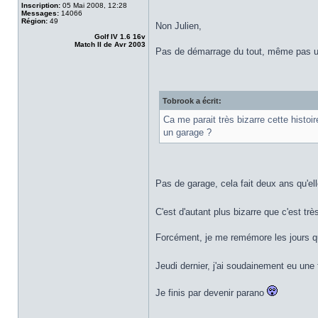
Inscription:
05 Mai 2008, 12:28
Messages:
14066
Région:
49
Non Julien,
Golf IV 1.6 16v
Match II de Avr 2003
Pas de démarrage du tout, même pas u
Tobrook a écrit:
Ca me parait très bizarre cette histoi
un garage ?
Pas de garage, cela fait deux ans qu'ell
C'est d'autant plus bizarre que c'est tr
Forcément, je me remémore les jours qui 
Jeudi dernier, j'ai soudainement eu une 
Je finis par devenir parano