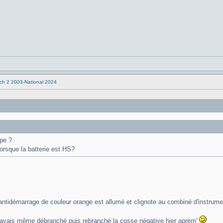
tch 2 2003-National 2024
upe ?
lorsque la batterie est HS?
ntidémarrage de couleur orange est allumé et clignote au combiné d'instrume
, j'avais même débranché puis rebranché la cosse négative hier aprèm'