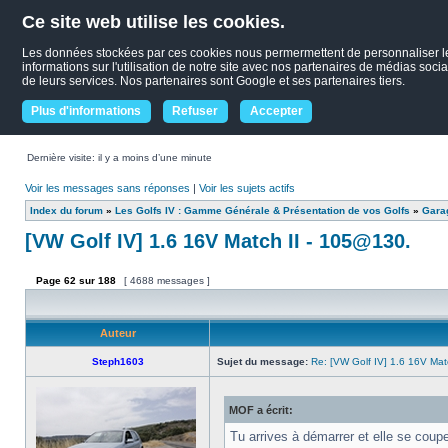
Ce site web utilise les cookies.
Les données stockées par ces cookies nous permermettent de personnaliser le c
informations sur l'utilisation de notre site avec nos partenaires de médias socia
de leurs services. Nos partenaires sont Google et ses partenaires tiers.
Plus d'informations
Refuser
Accepter
Dernière visite: il y a moins d’une minute
Voir les messages sans réponses
|
Voir les sujets actifs
Index du forum
»
Les Golfs IV : Gamme Générale & Présentation de vos Golfs
»
Garag
[VW Golf IV] 1.6 16V Match II - 105@130.
Page
62
sur
188
[ 4688 messages ]
Auteur
Steph1603
Sujet du message:
Re: [VW Golf IV] 1.6 16V Ma
MOF a écrit:
Tu arrives à démarrer et elle se coup