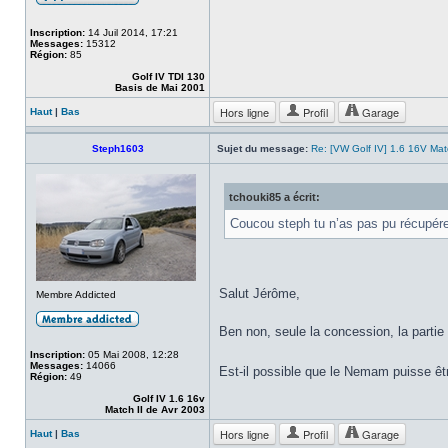
Inscription:
14 Juil 2014, 17:21
Messages:
15312
Région:
85
Golf IV TDI 130
Basis de Mai 2001
Hors ligne
Profil
Garage
Haut
|
Bas
Steph1603
Sujet du message:
Re: [VW Golf IV] 1.6 16V Ma
tchouki85 a écrit:
Coucou steph tu n’as pas pu récupérer
Salut Jérôme,
Membre Addicted
Ben non, seule la concession, la partie
Inscription:
05 Mai 2008, 12:28
Messages:
14066
Est-il possible que le Nemam puisse êt
Région:
49
Golf IV 1.6 16v
Match II de Avr 2003
Hors ligne
Profil
Garage
Haut
|
Bas