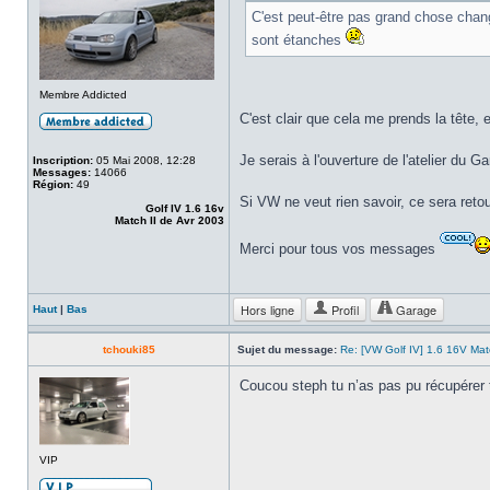
C'est peut-être pas grand chose change
sont étanches
Membre Addicted
C'est clair que cela me prends la tête, 
Je serais à l'ouverture de l'atelier du
Inscription:
05 Mai 2008, 12:28
Messages:
14066
Région:
49
Si VW ne veut rien savoir, ce sera ret
Golf IV 1.6 16v
Match II de Avr 2003
Merci pour tous vos messages
Hors ligne
Profil
Garage
Haut
|
Bas
tchouki85
Sujet du message:
Re: [VW Golf IV] 1.6 16V Ma
Coucou steph tu n’as pas pu récupérer t
VIP