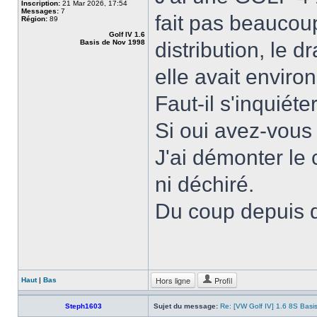
Inscription:
21 Mar 2026, 17:54
Messages:
7
fait pas beaucoup
Région:
89
Golf IV 1.6
Basis de Nov 1998
distribution, le 
elle avait envir
Faut-il s'inquiéte
Si oui avez-vous 
J'ai démonter le 
ni déchiré.
Du coup depuis qu
Hors ligne
Profil
Haut
|
Bas
Steph1603
Sujet du message:
Re: [VW Golf IV] 1.6 8S Basi