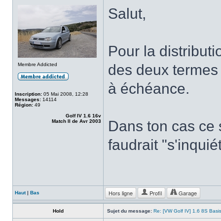
Salut,
Pour la distribut
Membre Addicted
des deux termes 
à échéance.
Inscription:
05 Mai 2008, 12:28
Messages:
14114
Région:
49
Golf IV 1.6 16v
Dans ton cas ce s
Match II de Avr 2003
faudrait "s'inquié
Hors ligne
Profil
Garage
Haut
|
Bas
Hold
Sujet du message:
Re: [VW Golf IV] 1.6 8S Basi