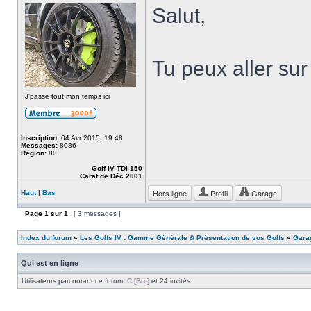
Salut,
Tu peux aller su
J'passe tout mon temps ici
Inscription:
04 Avr 2015, 19:48
Messages:
8086
Région:
80
Golf IV TDI 150
Carat de Déc 2001
Hors ligne
Profil
Garage
Haut
|
Bas
Page
1
sur
1
[ 3 messages ]
Index du forum
»
Les Golfs IV : Gamme Générale & Présentation de vos Golfs
»
Garag
Qui est en ligne
Utilisateurs parcourant ce forum:
C [Bot]
et 24 invités