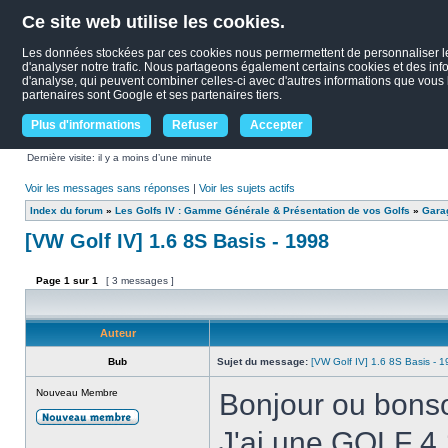
Ce site web utilise les cookies.
Les données stockées par ces cookies nous permermettent de personnaliser le c
d'analyser notre trafic. Nous partageons également certains cookies et des infor
d'analyse, qui peuvent combiner celles-ci avec d'autres informations que vous le
partenaires sont Google et ses partenaires tiers.
Plus d'informations
Refuser
Accepter
Dernière visite: il y a moins d’une minute
Voir les messages sans réponses
|
Voir les sujets actifs
Index du forum
»
Les Golfs IV : Gamme Générale & Présentation de vos Golfs
»
Garag
[VW Golf IV] 1.6 8S Basis - 1998
Page
1
sur
1
[ 3 messages ]
Auteur
Bub
Sujet du message:
[VW Golf IV] 1.6 8S Basis - 
Nouveau Membre
Bonjour ou bonso
J'ai une GOLF 4