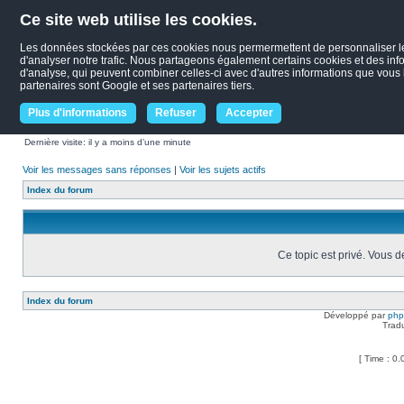
Ce site web utilise les cookies.
Les données stockées par ces cookies nous permermettent de personnaliser le c
d'analyser notre trafic. Nous partageons également certains cookies et des infor
d'analyse, qui peuvent combiner celles-ci avec d'autres informations que vous le
partenaires sont Google et ses partenaires tiers.
Plus d'informations
Refuser
Accepter
Dernière visite: il y a moins d’une minute
Voir les messages sans réponses
|
Voir les sujets actifs
Index du forum
Ce topic est privé. Vous 
Index du forum
Développé par
ph
Trad
[ Time : 0.