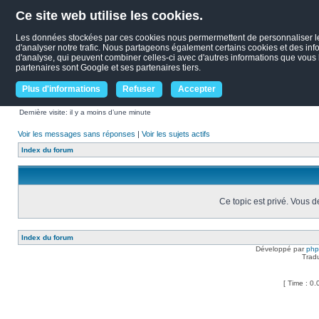
Ce site web utilise les cookies.
Les données stockées par ces cookies nous permermettent de personnaliser le c
d'analyser notre trafic. Nous partageons également certains cookies et des infor
d'analyse, qui peuvent combiner celles-ci avec d'autres informations que vous le
partenaires sont Google et ses partenaires tiers.
Plus d'informations
Refuser
Accepter
Dernière visite: il y a moins d’une minute
Voir les messages sans réponses
|
Voir les sujets actifs
Index du forum
Ce topic est privé. Vous 
Index du forum
Développé par
ph
Trad
[ Time : 0.