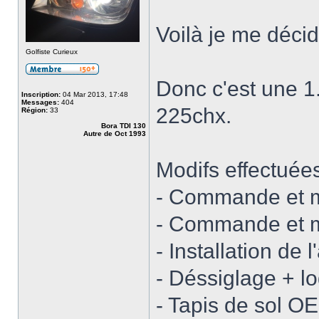
Voilà je me décid
Golfiste Curieux
Donc c'est une 1
Inscription:
04 Mar 2013, 17:48
Messages:
404
225chx.
Région:
33
Bora TDI 130
Autre de Oct 1993
Modifs effectuées
- Commande et m
- Commande et m
- Installation de
- Déssiglage + 
- Tapis de sol O