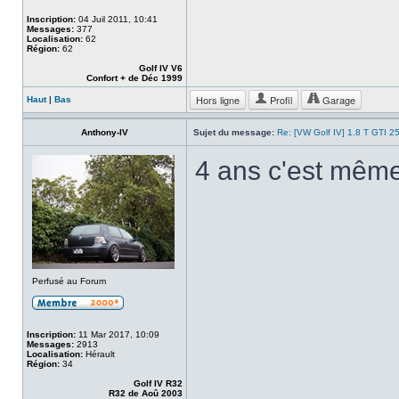
Inscription:
04 Juil 2011, 10:41
Messages:
377
Localisation:
62
Région:
62
Golf IV V6
Confort + de Déc 1999
Hors ligne
Profil
Garage
Haut
|
Bas
Anthony-IV
Sujet du message:
Re: [VW Golf IV] 1.8 T GTI 25
4 ans c'est même
Perfusé au Forum
Inscription:
11 Mar 2017, 10:09
Messages:
2913
Localisation:
Hérault
Région:
34
Golf IV R32
R32 de Aoû 2003