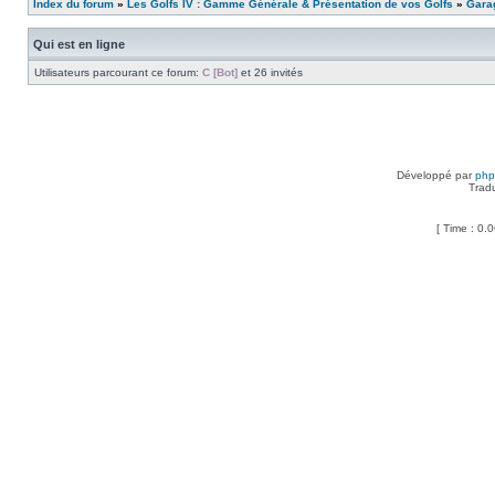
Index du forum
»
Les Golfs IV : Gamme Générale & Présentation de vos Golfs
»
Garag
Qui est en ligne
Utilisateurs parcourant ce forum:
C [Bot]
et 26 invités
Développé par
ph
Trad
[ Time : 0.0