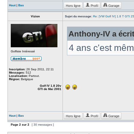
Hors ligne
Profil
Garage
Haut
|
Bas
Vizion
Sujet du message:
Re: [VW Golf IV] 1.8 T GTI 25
Anthony-IV a écrit
4 ans c'est mêm
Golfiste Intéressé
Inscription:
26 Sep 2011, 22:11
Messages:
512
Localisation:
Partout.
Région:
Belgique
Golf IV 1.8 20v
GTI de Mai 2001
Hors ligne
Profil
Garage
Haut
|
Bas
Page
2
sur
2
[ 30 messages ]