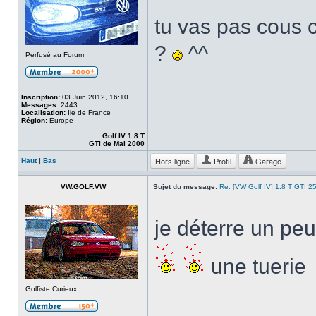
tu vas pas cous
?
^^
Perfusé au Forum
Inscription:
03 Juin 2012, 16:10
Messages:
2443
Localisation:
Ile de France
Région:
Europe
Golf IV 1.8 T
GTI de Mai 2000
Hors ligne
Profil
Garage
Haut
|
Bas
VW.GOLF.VW
Sujet du message:
Re: [VW Golf IV] 1.8 T GTI 25
je déterre un peu
une tuerie
Golfiste Curieux