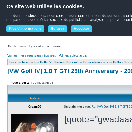
Ce site web utilise les cookies.
Les données stockées par ces cookies nous permermettent de personnaliser le co
nos partenaires de médias sociaux, de publicité et d'analyse, qui peuvent combin
Plus d'informations
Refuser
Accepter
Dernière visite: il y a moins d’une minute
Voir les messages sans réponses
|
Voir les sujets actifs
Index du forum
»
Les Golfs IV : Gamme Générale & Présentation de vos Golfs
»
Garag
[VW Golf IV] 1.8 T GTI 25th Anniversary - 20
Page
2
sur
2
[ 30 messages ]
Auteur
Cream00
Sujet du message:
Re: [VW Golf IV] 1.8 T GTI 25
[quote="gwadaaa