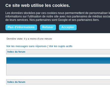
Ce site web utilise les cookies.
Les données stockées par ces cookies nous permermettent de personnaliser le c
informations sur l'utilisation de notre site avec nos partenaires de médias socia
de leurs services. Nos partenaires sont Google et ses partenaires tiers.
Plus d'informations
Refuser
Accepter
Dernière visite: il y a moins d’une minute
Voir les messages sans réponses
|
Voir les sujets actifs
Index du forum
Index du forum