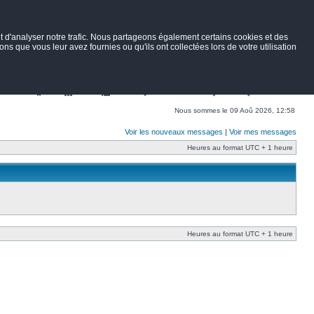
 d'analyser notre trafic. Nous partageons également certains cookies et des
ns que vous leur avez fournies ou qu'ils ont collectées lors de votre utilisation
Nav
Portail
Forum
Petites annonces
Wiki
Rechercher
Nous sommes le 09 Aoû 2026, 12:58
Voir les nouveaux messages
|
Voir mes messages
Heures au format UTC + 1 heure
Heures au format UTC + 1 heure