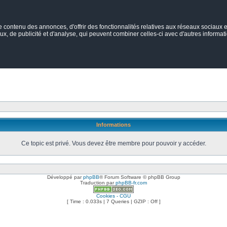
ontenu des annonces, d'offrir des fonctionnalités relatives aux réseaux sociaux et
ux, de publicité et d'analyse, qui peuvent combiner celles-ci avec d'autres informatio
Informations
Ce topic est privé. Vous devez être membre pour pouvoir y accéder.
Développé par
phpBB
® Forum Software © phpBB Group
Traduction par
phpBB-fr.com
Cookies - CGU
[ Time : 0.033s | 7 Queries | GZIP : Off ]