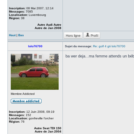
Inscription:
08 Mai 2007, 12:14
Messages:
7085
Localisation:
Luxembourg
Région:
38
Autre Audi Autre
Autre de Jan 2008
Hors ligne
Profil
Haut
|
Bas
lolo76700
Sujet du message:
Re: golf 4 gti lolo76700
ba wer deja...ma femme attends un bébé
Membre Addicted
Inscription:
12 Juin 2008, 09:19
Messages:
152
Localisation:
gonfreville l'orcher
Région:
76
Autre Seat TDI 150
Autre de Jan 2004