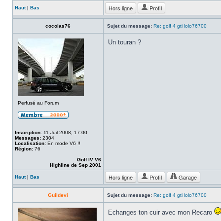
Hors ligne
Profil
Haut
|
Bas
cocolas76
Sujet du message:
Re: golf 4 gti lolo76700
Un touran ?
Perfusé au Forum
Inscription:
11 Juil 2008, 17:00
Messages:
2304
Localisation:
En mode V6 !!
Région:
76
Golf IV V6
Highline de Sep 2001
Hors ligne
Profil
Garage
Haut
|
Bas
Guildevi
Sujet du message:
Re: golf 4 gti lolo76700
Echanges ton cuir avec mon Recaro