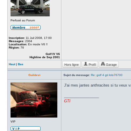
Perfusé au Forum
Inscription:
11 Juil 2008, 17:00
Messages:
2304
Localisation:
En mode V6 !!
Région:
76
Golf IV V6
Highline de Sep 2001
Hors ligne
Profil
Garage
Haut
|
Bas
Guildevi
Sujet du message:
Re: golf 4 gti lolo76700
J'ai mes jantes anthracites si tu veux
_________________
GTI
VIP