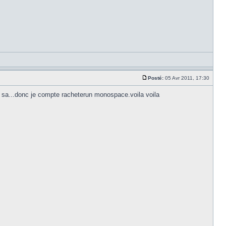
Posté:
05 Avr 2011, 17:30
p sa...donc je compte racheterun monospace.voila voila