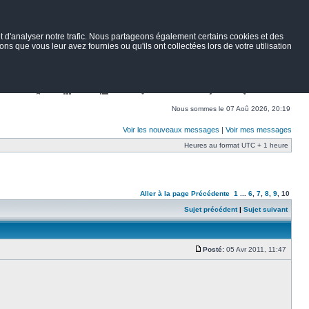
 d'analyser notre trafic. Nous partageons également certains cookies et des
ns que vous leur avez fournies ou qu'ils ont collectées lors de votre utilisation
Nav
Portail
Forum
Petites annonces
Wiki
Rechercher
Nous sommes le 07 Aoû 2026, 20:19
Voir les nouveaux messages
|
Voir mes messages
Heures au format UTC + 1 heure
Aller à la page
Précédente
1
...
6
,
7
,
8
,
9
,
10
Sujet précédent
|
Sujet suivant
Posté:
05 Avr 2011, 11:47