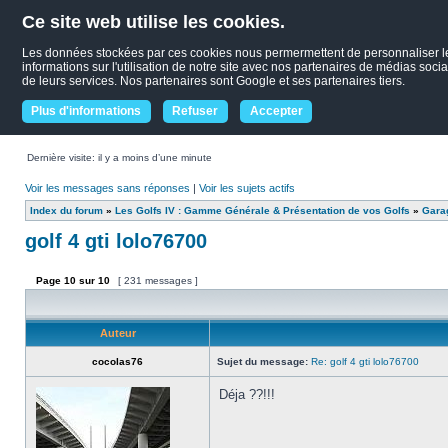
Ce site web utilise les cookies.
Les données stockées par ces cookies nous permermettent de personnaliser le c
informations sur l'utilisation de notre site avec nos partenaires de médias socia
de leurs services. Nos partenaires sont Google et ses partenaires tiers.
Plus d'informations
Refuser
Accepter
Dernière visite: il y a moins d’une minute
Voir les messages sans réponses
|
Voir les sujets actifs
Index du forum
»
Les Golfs IV : Gamme Générale & Présentation de vos Golfs
»
Garag
golf 4 gti lolo76700
Page
10
sur
10
[ 231 messages ]
Auteur
cocolas76
Sujet du message:
Re: golf 4 gti lolo76700
Déja ??!!!