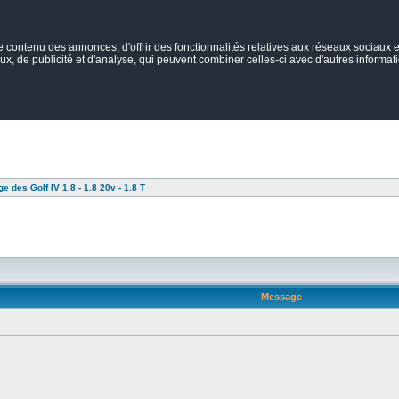
ontenu des annonces, d'offrir des fonctionnalités relatives aux réseaux sociaux et
ux, de publicité et d'analyse, qui peuvent combiner celles-ci avec d'autres informatio
e des Golf IV 1.8 - 1.8 20v - 1.8 T
Message