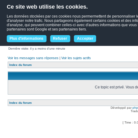
Ce site web utilise les cookies.
Les données stockées par ces cookies nous permermettent de personnaliser le c
d'analyser notre trafic. Nous partageons également certains cookies et des infor
d'analyse, qui peuvent combiner celles-ci avec d'autres informations que vous le
partenaires sont Google et ses partenaires tiers.
Plus d'informations
Refuser
Accepter
Dernière visite: il y a moins d’une minute
Voir les messages sans réponses
|
Voir les sujets actifs
Index du forum
Ce topic est privé. Vous 
Index du forum
Développé par
ph
Trad
[ Time : 0.