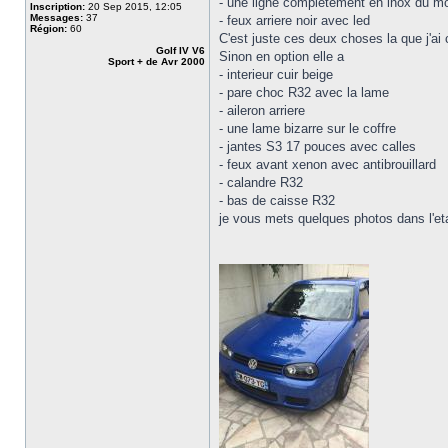
- une ligne completement en inox du m
Inscription:
20 Sep 2015, 12:05
Messages:
37
- feux arriere noir avec led
Région:
60
C'est juste ces deux choses la que j'ai 
Golf IV V6
Sinon en option elle a
Sport + de Avr 2000
- interieur cuir beige
- pare choc R32 avec la lame
- aileron arriere
- une lame bizarre sur le coffre
- jantes S3 17 pouces avec calles
- feux avant xenon avec antibrouillard
- calandre R32
- bas de caisse R32
je vous mets quelques photos dans l'etat