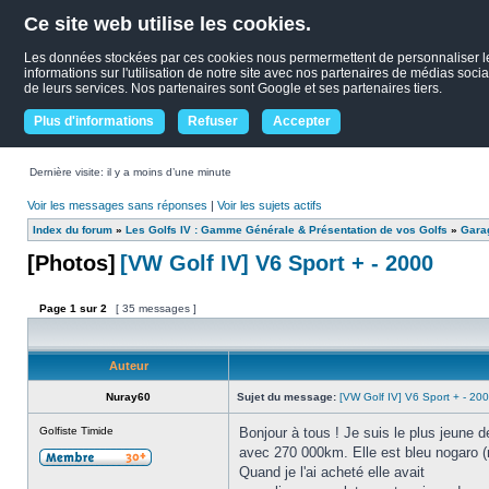
Ce site web utilise les cookies.
Les données stockées par ces cookies nous permermettent de personnaliser le c
informations sur l'utilisation de notre site avec nos partenaires de médias socia
de leurs services. Nos partenaires sont Google et ses partenaires tiers.
Plus d'informations
Refuser
Accepter
Dernière visite: il y a moins d’une minute
Voir les messages sans réponses
|
Voir les sujets actifs
Index du forum
»
Les Golfs IV : Gamme Générale & Présentation de vos Golfs
»
Garag
[Photos]
[VW Golf IV] V6 Sport + - 2000
Page
1
sur
2
[ 35 messages ]
Auteur
Nuray60
Sujet du message:
[VW Golf IV] V6 Sport + - 20
Golfiste Timide
Bonjour à tous ! Je suis le plus jeune
avec 270 000km. Elle est bleu nogaro (r
Quand je l'ai acheté elle avait