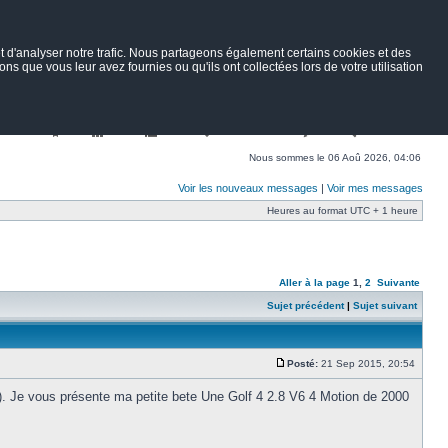
 d'analyser notre trafic. Nous partageons également certains cookies et des
ns que vous leur avez fournies ou qu'ils ont collectées lors de votre utilisation
Nav
Portail
Forum
Petites annonces
Wiki
Rechercher
Nous sommes le 06 Aoû 2026, 04:06
Voir les nouveaux messages
|
Voir mes messages
Heures au format UTC + 1 heure
Aller à la page
1
,
2
Suivante
Sujet précédent
|
Sujet suivant
Posté:
21 Sep 2015, 20:54
). Je vous présente ma petite bete Une Golf 4 2.8 V6 4 Motion de 2000