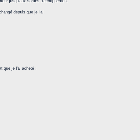
oteur jusqu'aux sorties d'echappement
changé depuis que je l'ai.
 que je l'ai acheté :