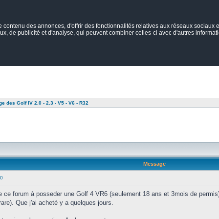
ontenu des annonces, d'offrir des fonctionnalités relatives aux réseaux sociaux et
ux, de publicité et d'analyse, qui peuvent combiner celles-ci avec d'autres informatio
e des Golf IV 2.0 - 2.3 - V5 - V6 - R32
Message
00
 de ce forum à posseder une Golf 4 VR6 (seulement 18 ans et 3mois de permis
are). Que j'ai acheté y a quelques jours.