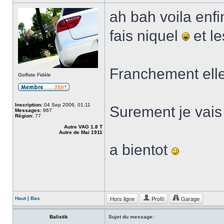
ah bah voila enf
fais niquel
et le
Franchement ell
Golfiste Fidèle
Inscription:
04 Sep 2006, 01:11
Surement je vais
Messages:
967
Région:
77
Autre VAG 1.8 T
Autre de Mai 1911
a bientot
Hors ligne
Profil
Garage
Haut
|
Bas
Balistik
Sujet du message: