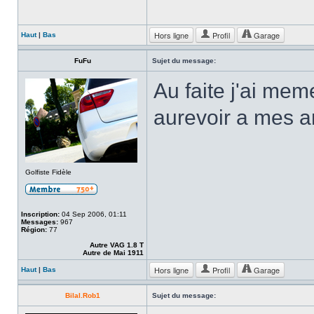
Hors ligne
Profil
Garage
Haut
|
Bas
FuFu
Sujet du message:
Au faite j'ai mem
aurevoir a mes an
Golfiste Fidèle
Inscription:
04 Sep 2006, 01:11
Messages:
967
Région:
77
Autre VAG 1.8 T
Autre de Mai 1911
Hors ligne
Profil
Garage
Haut
|
Bas
Bilal.Rob1
Sujet du message: