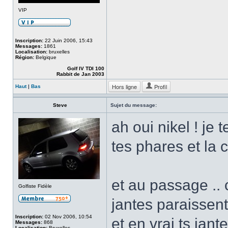
VIP
Inscription:
22 Juin 2006, 15:43
Messages:
1861
Localisation:
bruxelles
Région:
Belgique
Golf IV TDI 100
Rabbit de Jan 2003
Hors ligne
Profil
Haut
|
Bas
Steve
Sujet du message:
ah oui nikel ! je 
tes phares et la 
et au passage .. c
Golfiste Fidèle
jantes paraissent
Inscription:
02 Nov 2006, 10:54
et en vrai ts jan
Messages:
868
Localisation:
Bruxelles