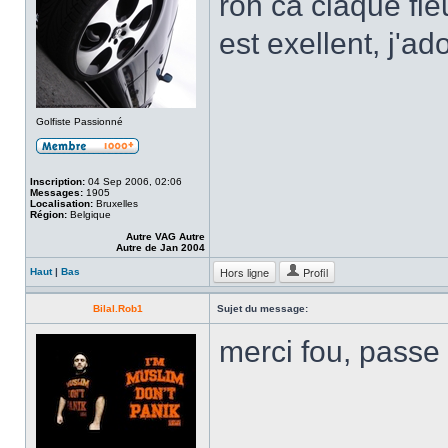
roh ca claque fie
est exellent, j'ad
Golfiste Passionné
Inscription:
04 Sep 2006, 02:06
Messages:
1905
Localisation:
Bruxelles
Région:
Belgique
Autre VAG Autre
Autre de Jan 2004
Hors ligne
Profil
Haut
|
Bas
Bilal.Rob1
Sujet du message:
merci fou, passe 