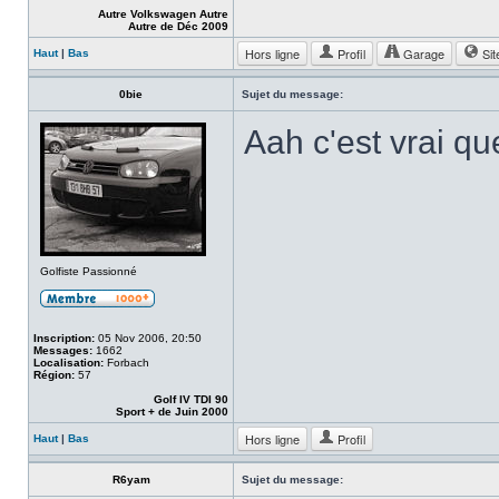
Autre Volkswagen Autre
Autre de Déc 2009
Hors ligne
Profil
Garage
Sit
Haut
|
Bas
0bie
Sujet du message:
Aah c'est vrai qu
Golfiste Passionné
Inscription:
05 Nov 2006, 20:50
Messages:
1662
Localisation:
Forbach
Région:
57
Golf IV TDI 90
Sport + de Juin 2000
Hors ligne
Profil
Haut
|
Bas
R6yam
Sujet du message: