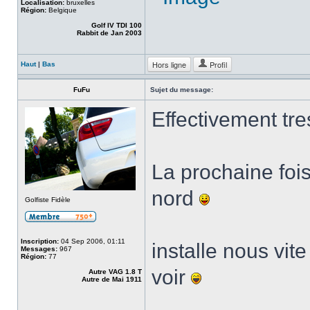
Localisation:
bruxelles
Région:
Belgique
Golf IV TDI 100
Rabbit de Jan 2003
Hors ligne
Profil
Haut
|
Bas
FuFu
Sujet du message:
Effectivement tr
La prochaine fois
nord
Golfiste Fidèle
Inscription:
04 Sep 2006, 01:11
installe nous vit
Messages:
967
Région:
77
voir
Autre VAG 1.8 T
Autre de Mai 1911