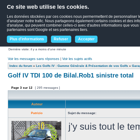
Ce site web utilise les cookies.
Les données stockées par ces cookies nous permermettent de personnaliser le c
d'analyser notre trafic. Nous partageons également certains cookies et des infor
d'analyse, qui peuvent combiner celles-ci avec d'autres informations que vous le
partenaires sont Google et ses partenaires tiers.
Plus d'informations
Refuser
Accepter
Dernière visite: il y a moins d’une minute
Voir les messages sans réponses
|
Voir les sujets actifs
Index du forum
»
Les Golfs IV : Gamme Générale & Présentation de vos Golfs
»
Garag
Golf IV TDI 100 de Bilal.Rob1 sinistre total
Page
3
sur
12
[ 295 messages ]
Auteur
Patrizio
Sujet du message:
j'y suis tout le t