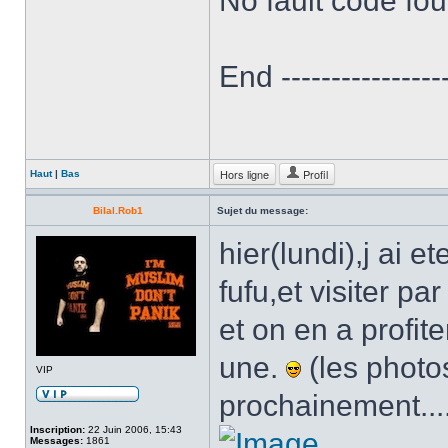
No fault code fo
End ------------------
Hors ligne
Profil
Haut
|
Bas
Bilal.Rob1
Sujet du message:
hier(lundi),j ai e
fufu,et visiter p
et on en a profit
une.
(les photos
VIP
prochainement...
Inscription:
22 Juin 2006, 15:43
Messages:
1861