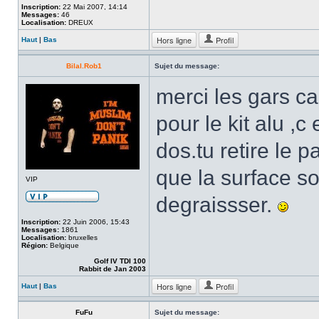
Inscription:
22 Mai 2007, 14:14
Messages:
46
Localisation:
DREUX
Hors ligne
Profil
Haut
|
Bas
Bilal.Rob1
Sujet du message:
merci les gars ca 
pour le kit alu ,c
dos.tu retire le pa
que la surface so
VIP
degraissser.
Inscription:
22 Juin 2006, 15:43
Messages:
1861
Localisation:
bruxelles
Région:
Belgique
Golf IV TDI 100
Rabbit de Jan 2003
Hors ligne
Profil
Haut
|
Bas
FuFu
Sujet du message: