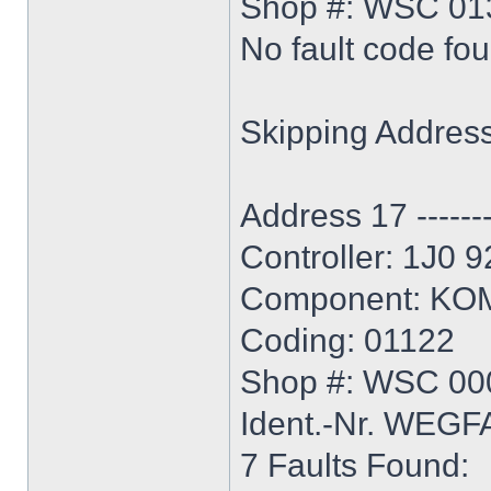
Shop #: WSC 01
No fault code fo
Skipping Addres
Address 17 ----------
Controller: 1J0 
Component: K
Coding: 01122
Shop #: WSC 00
Ident.-Nr. WE
7 Faults Found: