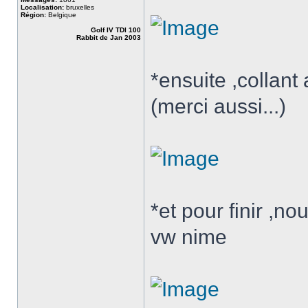
Localisation:
bruxelles
Région:
Belgique
Golf IV TDI 100
Rabbit de Jan 2003
*ensuite ,collant
(merci aussi...)
*et pour finir ,n
vw nime