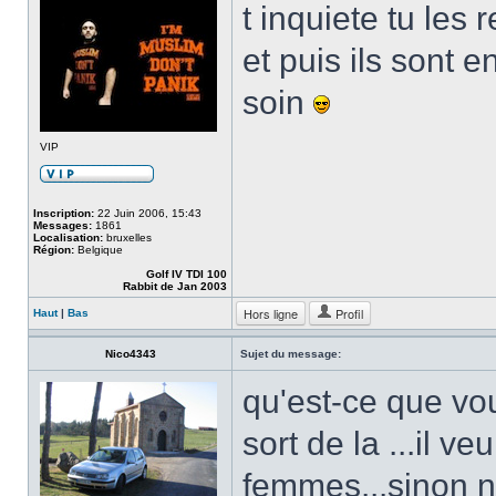
t inquiete tu les 
et puis ils sont 
soin
VIP
Inscription:
22 Juin 2006, 15:43
Messages:
1861
Localisation:
bruxelles
Région:
Belgique
Golf IV TDI 100
Rabbit de Jan 2003
Hors ligne
Profil
Haut
|
Bas
Nico4343
Sujet du message:
qu'est-ce que vo
sort de la ...il ve
femmes...sinon ni