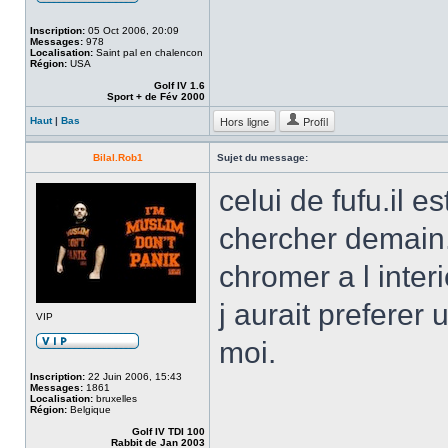
Inscription:
05 Oct 2006, 20:09
Messages:
978
Localisation:
Saint pal en chalencon
Région:
USA
Golf IV 1.6
Sport + de Fév 2000
Hors ligne
Profil
Haut
|
Bas
Bilal.Rob1
Sujet du message:
celui de fufu.il e
chercher demain.
chromer a l inter
j aurait preferer 
VIP
moi.
Inscription:
22 Juin 2006, 15:43
Messages:
1861
Localisation:
bruxelles
Région:
Belgique
Golf IV TDI 100
Rabbit de Jan 2003