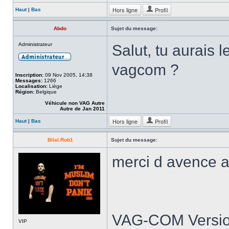
Hors ligne
Profil
Haut
|
Bas
Abdo
Sujet du message:
Administrateur
Salut, tu aurais
vagcom ?
Inscription:
09 Nov 2005, 14:38
Messages:
1266
Localisation:
Liège
Région:
Belgique
Véhicule non VAG Autre
Autre de Jan 2011
Hors ligne
Profil
Haut
|
Bas
Bilal.Rob1
Sujet du message:
merci d avence 
VAG-COM Versio
VIP