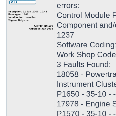
errors:
Inscription:
22 Juin 2006, 15:43
Control Module 
Messages:
1861
Localisation:
bruxelles
Région:
Belgique
Component and/o
Golf IV TDI 100
Rabbit de Jan 2003
1237
Software Coding
Work Shop Code
3 Faults Found:
18058 - Powertr
Instrument Clust
P1650 - 35-10 - - 
17978 - Engine S
P1570 - 35-10 - - 