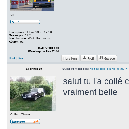
VIP
Inscription:
11 Déc 2005, 22:59
Messages:
3121
Localisation:
Hénin-Beaumont
Région:
62
Golf IV TDI 130
Wembley de Fév 2004
Hors ligne
Profil
Garage
Haut
|
Bas
Scarface28
Sujet du message:
typz sz colle pour le kit alu ?
salut tu l'a collé
vraiment belle
Golfiste Timide