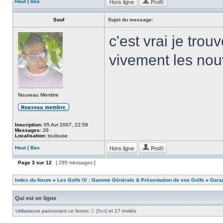
Hors ligne
Profil
Haut
|
Bas
Souf
Sujet du message:
c'est vrai je trou
vivement les nou
Nouveau Membre
Inscription:
05 Avr 2007, 22:59
Messages:
26
Localisation:
toulouse
Hors ligne
Profil
Haut
|
Bas
Page
3
sur
12
[ 295 messages ]
Index du forum
»
Les Golfs IV : Gamme Générale & Présentation de vos Golfs
»
Garag
Qui est en ligne
Utilisateurs parcourant ce forum:
C [Bot]
et 17 invités