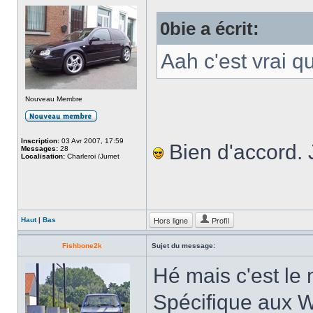
0bie a écrit:
Aah c'est vrai q
Nouveau Membre
Inscription:
03 Avr 2007, 17:59
Bien d'accord. 
Messages:
28
Localisation:
Charleroi /Jumet
Hors ligne
Profil
Haut
|
Bas
Fishbone2k
Sujet du message:
Hé mais c'est le
Spécifique aux We