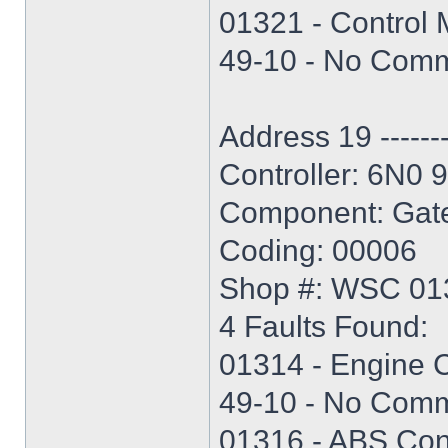
01321 - Control 
49-10 - No Commu
Address 19 ----------
Controller: 6N0 
Component: Gat
Coding: 00006
Shop #: WSC 01
4 Faults Found:
01314 - Engine 
49-10 - No Commu
01316 - ABS Con