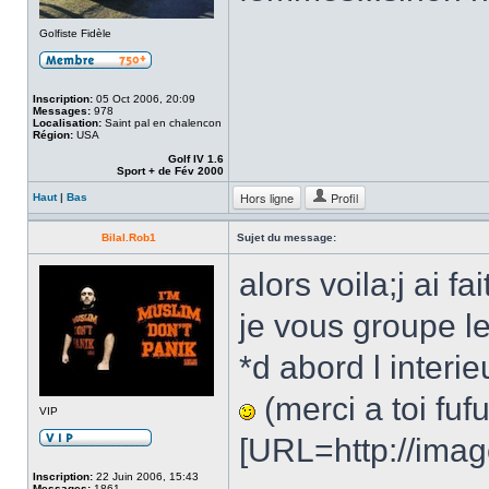
Golfiste Fidèle
Inscription:
05 Oct 2006, 20:09
Messages:
978
Localisation:
Saint pal en chalencon
Région:
USA
Golf IV 1.6
Sport + de Fév 2000
Hors ligne
Profil
Haut
|
Bas
Bilal.Rob1
Sujet du message:
alors voila;j ai 
je vous groupe l
*d abord l interie
(merci a toi fufu.
VIP
[URL=http://imag
Inscription:
22 Juin 2006, 15:43
Messages:
1861