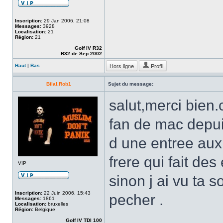
Inscription:
29 Jan 2006, 21:08
Messages:
3928
Localisation:
21
Région:
21
Golf IV R32
R32 de Sep 2002
Hors ligne
Profil
Haut
|
Bas
Bilal.Rob1
Sujet du message:
salut,merci bien.c
fan de mac depuis
d une entree aux 
frere qui fait de
VIP
sinon j ai vu ta s
Inscription:
22 Juin 2006, 15:43
pecher .
Messages:
1861
Localisation:
bruxelles
Région:
Belgique
Golf IV TDI 100