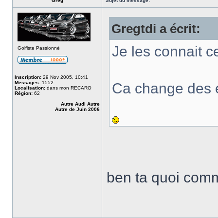
Greg
Sujet du message:
Gregtdi a écrit:
Je les connait c
Golfiste Passionné
Inscription:
29 Nov 2005, 10:41
Messages:
1552
Ca change des en
Localisation:
dans mon RECARO
Région:
62
Autre Audi Autre
Autre de Juin 2006
ben ta quoi com