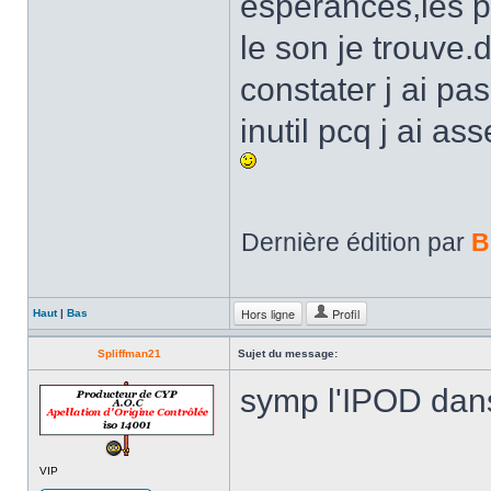
esperances,les p
le son je trouve
constater j ai pa
inutil pcq j ai a
Dernière édition par
B
Hors ligne
Profil
Haut
|
Bas
Spliffman21
Sujet du message:
symp l'IPOD dans
VIP