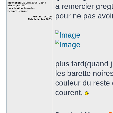
Inscription:
22 Juin 2006, 15:43
a remercier greg
Messages:
1861
Localisation:
bruxelles
Région:
Belgique
pour ne pas avoir
Golf IV TDI 100
Rabbit de Jan 2003
plus tard(quand j
les barette noire
couleur du reste 
courent,