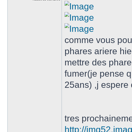
comme vous pouve
phares ariere hier
mettre des phare
fumer(je pense qu
25ans) ,j espere
tres prochainemen
http://img52.ima