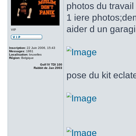
photos du travail 
1 iere photos;dem
aider d un garagi
VIP
Inscription:
22 Juin 2006, 15:43
Messages:
1861
Localisation:
bruxelles
Région:
Belgique
Golf IV TDI 100
Rabbit de Jan 2003
pose du kit eclate