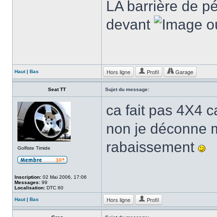
LA barrière de p
devant
o
Hors ligne
Profil
Garage
Haut
|
Bas
Seat TT
Sujet du message:
ca fait pas 4X4 c
non je déconne m
rabaissement
Golfiste Timide
Inscription:
02 Mai 2006, 17:06
Messages:
99
Localisation:
DTC 60
Hors ligne
Profil
Haut
|
Bas