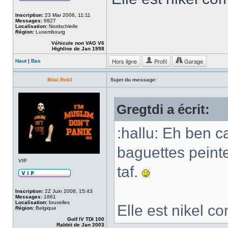
Inscription:
23 Mar 2006, 11:11
Messages:
9827
Localisation:
Nordschleife
Région:
Luxembourg
Véhicule non VAG V6
Highline de Jan 1998
Hors ligne
Profil
Garage
Haut
|
Bas
Bilal.Rob1
Sujet du message:
Gregtdi a écrit:
:hallu: Eh ben c
baguettes peinte
VIP
taf.
Inscription:
22 Juin 2006, 15:43
Messages:
1861
Localisation:
bruxelles
Elle est nikel 
Région:
Belgique
Golf IV TDI 100
Rabbit de Jan 2003