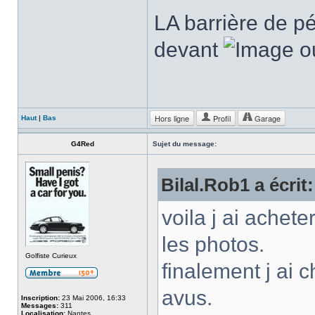
LA barrière de p
devant
o
Hors ligne
Profil
Garage
Haut
|
Bas
G4Red
Sujet du message:
Bilal.Rob1 a écrit:
voila j ai achet
les photos.
Golfiste Curieux
finalement j ai c
avus.
Inscription:
23 Mai 2006, 16:33
Messages:
311
Localisation:
Nantes