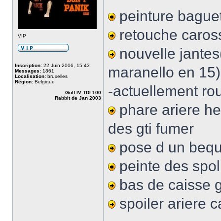
peinture bague
retouche caros
VIP
nouvelle jantes
Inscription:
22 Juin 2006, 15:43
maranello en 15)
Messages:
1861
Localisation:
bruxelles
Région:
Belgique
-actuellement ro
Golf IV TDI 100
Rabbit de Jan 2003
phare ariere he
des gti fumer
pose d un beque
peinte des spol
bas de caisse g
spoiler ariere c