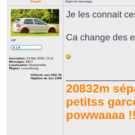
Gregtdi
Sujet du message:
Je les connait c
Ca change des en
VIP
Inscription:
23 Mar 2006, 11:11
Messages:
9827
Localisation:
Nordschleife
Région:
Luxembourg
_____________
Véhicule non VAG V6
Highline de Jan 1998
20832m sép
petitss garc
powwaaaa !