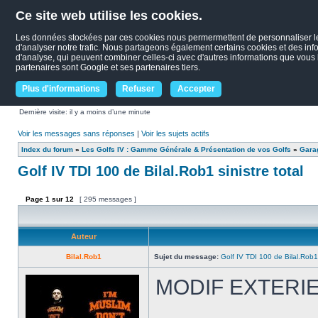
Ce site web utilise les cookies.
Les données stockées par ces cookies nous permermettent de personnaliser le c
d'analyser notre trafic. Nous partageons également certains cookies et des infor
d'analyse, qui peuvent combiner celles-ci avec d'autres informations que vous le
partenaires sont Google et ses partenaires tiers.
Plus d'informations
Refuser
Accepter
Dernière visite: il y a moins d’une minute
Voir les messages sans réponses
|
Voir les sujets actifs
Index du forum
»
Les Golfs IV : Gamme Générale & Présentation de vos Golfs
»
Garag
Golf IV TDI 100 de Bilal.Rob1 sinistre total
Page
1
sur
12
[ 295 messages ]
Auteur
Bilal.Rob1
Sujet du message:
Golf IV TDI 100 de Bilal.Rob1 
MODIF EXTERI