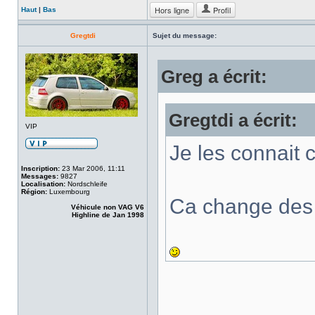
Hors ligne
Profil
Haut
|
Bas
Gregtdi
Sujet du message:
Greg a écrit:
Gregtdi a écrit:
VIP
Je les connait 
Inscription:
23 Mar 2006, 11:11
Messages:
9827
Localisation:
Nordschleife
Région:
Luxembourg
Ca change des e
Véhicule non VAG V6
Highline de Jan 1998