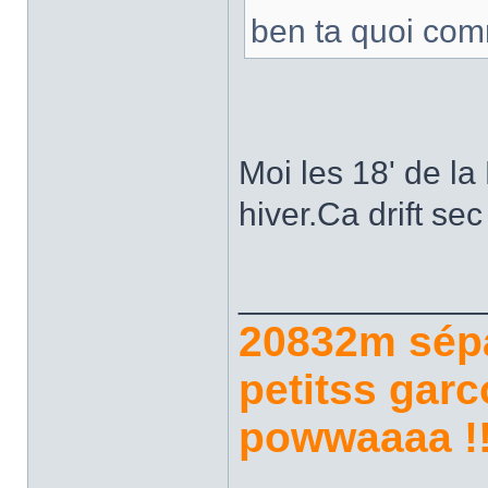
ben ta quoi com
Moi les 18' de la
hiver.Ca drift se
_____________
20832m sép
petitss garc
powwaaaa !