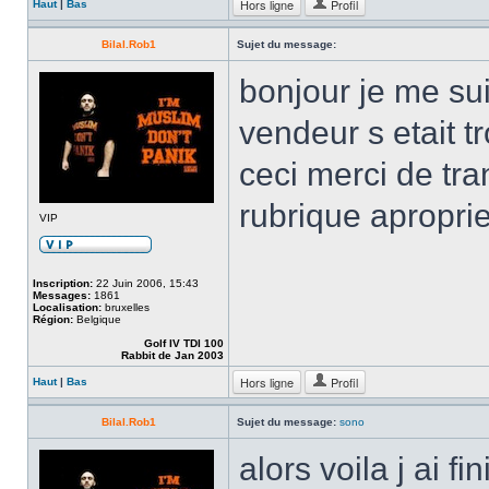
Hors ligne
Profil
Haut
|
Bas
Bilal.Rob1
Sujet du message:
bonjour je me su
vendeur s etait tr
ceci merci de tra
rubrique apropri
VIP
Inscription:
22 Juin 2006, 15:43
Messages:
1861
Localisation:
bruxelles
Région:
Belgique
Golf IV TDI 100
Rabbit de Jan 2003
Hors ligne
Profil
Haut
|
Bas
Bilal.Rob1
Sujet du message:
sono
alors voila j ai f