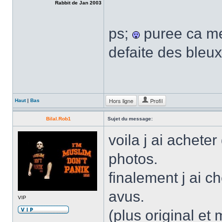
Rabbit de Jan 2003
ps;
puree ca me 
defaite des bleux
Hors ligne
Profil
Haut
|
Bas
Bilal.Rob1
Sujet du message:
voila j ai achete
photos.
finalement j ai c
avus.
VIP
(plus original et 