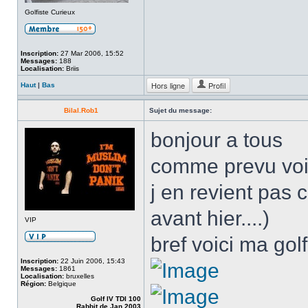
Golfiste Curieux
Inscription:
27 Mar 2006, 15:52
Messages:
188
Localisation:
Briis
Hors ligne
Profil
Haut
|
Bas
Bilal.Rob1
Sujet du message:
bonjour a tous
comme prevu voi
j en revient pas 
avant hier....)
VIP
bref voici ma golf
Inscription:
22 Juin 2006, 15:43
Messages:
1861
Localisation:
bruxelles
Région:
Belgique
Golf IV TDI 100
Rabbit de Jan 2003