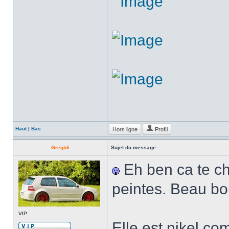
Hors ligne
Profil
Haut
|
Bas
Gregtdi
Sujet du message:
Eh ben ca te ch
peintes. Beau bou
VIP
Elle est nikel c