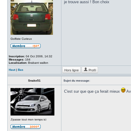
je trouve aussi ! Bon choix
Golfiste Curieux
Inscription:
04 Oct 2006, 14:32
Messages:
164
Localisation:
Brabant wallon
Hors ligne
Profil
Haut
|
Bas
Snake51
Sujet du message:
C'est sur que que ça ferait mieux
Ave
J'passe tout mon temps ici