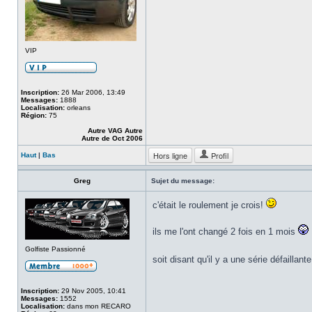
VIP
Inscription:
26 Mar 2006, 13:49
Messages:
1888
Localisation:
orleans
Région:
75
Autre VAG Autre
Autre de Oct 2006
Hors ligne
Profil
Haut
|
Bas
Greg
Sujet du message:
c'était le roulement je crois!
ils me l'ont changé 2 fois en 1 mois
Golfiste Passionné
soit disant qu'il y a une série défaillant
Inscription:
29 Nov 2005, 10:41
Messages:
1552
Localisation:
dans mon RECARO