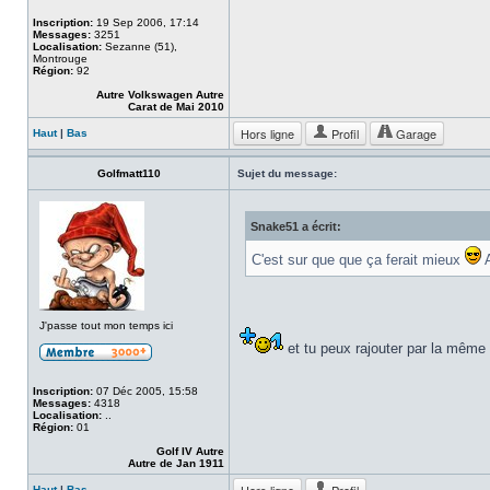
Inscription:
19 Sep 2006, 17:14
Messages:
3251
Localisation:
Sezanne (51),
Montrouge
Région:
92
Autre Volkswagen Autre
Carat de Mai 2010
Hors ligne
Profil
Garage
Haut
|
Bas
Golfmatt110
Sujet du message:
Snake51 a écrit:
C'est sur que que ça ferait mieux
A
J'passe tout mon temps ici
et tu peux rajouter par la même
Inscription:
07 Déc 2005, 15:58
Messages:
4318
Localisation:
..
Région:
01
Golf IV Autre
Autre de Jan 1911
Haut
|
Bas