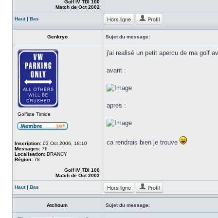
Golf IV TDI 100
Match de Oct 2002
Hors ligne
Profil
Haut
|
Bas
Genkryo
Sujet du message:
j'ai realisé un petit apercu de ma golf 
avant :
apres :
Golfiste Timide
ca rendrais bien je trouve
Inscription:
03 Oct 2006, 18:10
Messages:
76
Localisation:
DRANCY
Région:
78
Golf IV TDI 100
Match de Oct 2002
Hors ligne
Profil
Haut
|
Bas
Atchoum
Sujet du message: