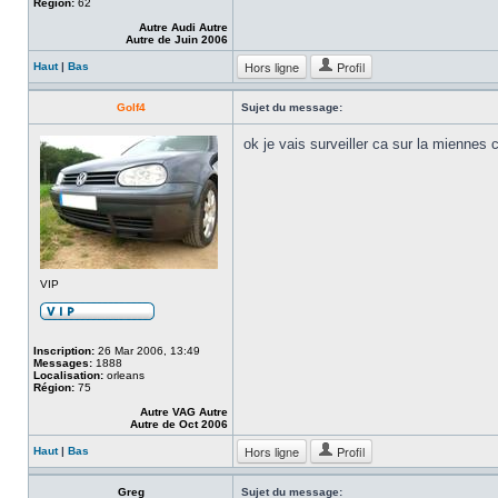
Région:
62
Autre Audi Autre
Autre de Juin 2006
Hors ligne
Profil
Haut
|
Bas
Golf4
Sujet du message:
ok je vais surveiller ca sur la miennes c
VIP
Inscription:
26 Mar 2006, 13:49
Messages:
1888
Localisation:
orleans
Région:
75
Autre VAG Autre
Autre de Oct 2006
Hors ligne
Profil
Haut
|
Bas
Greg
Sujet du message: