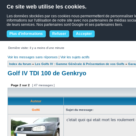
Ce site web utilise les cookies.
Les données stockées par ces cookies nous permermettent de personnaliser le c
informations sur l'utilisation de notre site avec nos partenaires de médias socia
de leurs services. Nos partenaires sont Google et ses partenaires tiers.
Plus d'informations
Refuser
Accepter
Dernière visite: il y a moins d’une minute
Voir les messages sans réponses
|
Voir les sujets actifs
Index du forum
»
Les Golfs IV : Gamme Générale & Présentation de vos Golfs
»
Garag
Golf IV TDI 100 de Genkryo
Page
2
sur
2
[ 47 messages ]
Auteur
Golf4
Sujet du message:
c'etait quoi qui etait mort les roulement