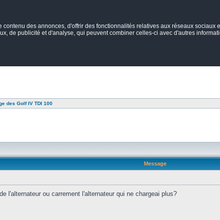
ontenu des annonces, d'offrir des fonctionnalités relatives aux réseaux sociaux et
ux, de publicité et d'analyse, qui peuvent combiner celles-ci avec d'autres informatio
e des Golf IV TDI 100
Message
 de l'alternateur ou carrement l'alternateur qui ne chargeai plus?