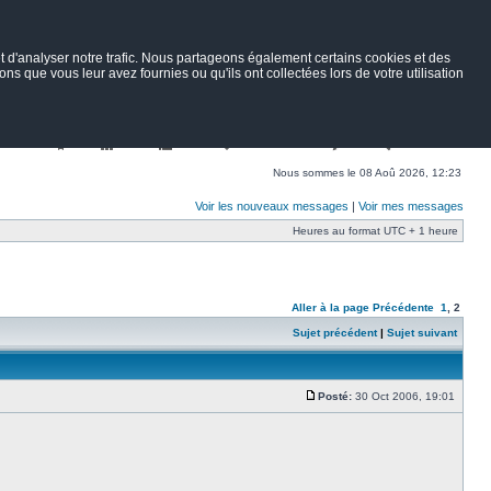
 d'analyser notre trafic. Nous partageons également certains cookies et des
ns que vous leur avez fournies ou qu'ils ont collectées lors de votre utilisation
Nav
Portail
Forum
Petites annonces
Wiki
Rechercher
Nous sommes le 08 Aoû 2026, 12:23
Voir les nouveaux messages
|
Voir mes messages
Heures au format UTC + 1 heure
Aller à la page
Précédente
1
,
2
Sujet précédent
|
Sujet suivant
Posté:
30 Oct 2006, 19:01