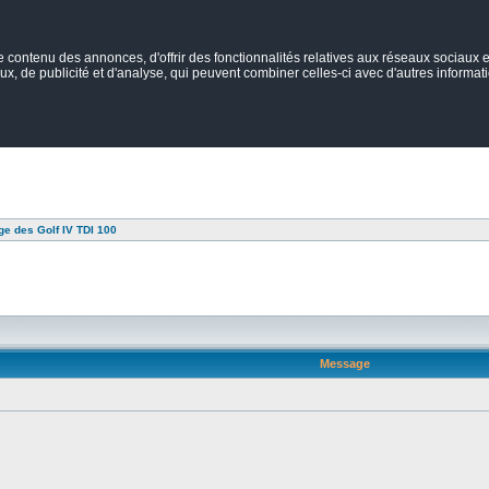
ontenu des annonces, d'offrir des fonctionnalités relatives aux réseaux sociaux et
ux, de publicité et d'analyse, qui peuvent combiner celles-ci avec d'autres informatio
e des Golf IV TDI 100
Message