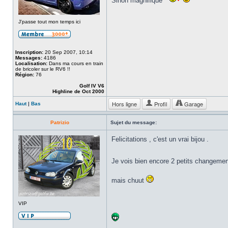
Sinon magnifique
J'passe tout mon temps ici
Inscription:
20 Sep 2007, 10:14
Messages:
4186
Localisation:
Dans ma cours en train
de bricoler sur le RV6 !!
Région:
76
Golf IV V6
Highline de Oct 2000
Hors ligne
Profil
Garage
Haut
|
Bas
Patrizio
Sujet du message:
Felicitations , c'est un vrai bijou .
Je vois bien encore 2 petits changeme
mais chuut
VIP