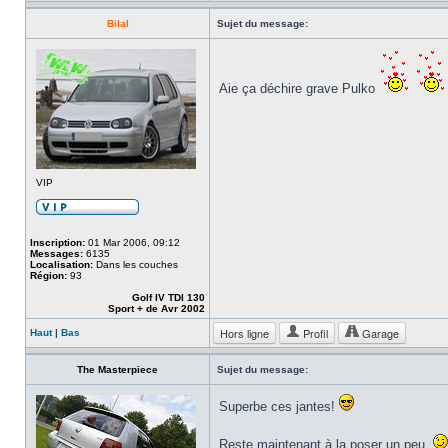
Bilal
Sujet du message:
Aie ça déchire grave Pulko
VIP
Inscription:
01 Mar 2006, 09:12
Messages:
6135
Localisation:
Dans les couches
Région:
93
Golf IV TDI 130
Sport + de Avr 2002
Hors ligne
Profil
Garage
Haut
|
Bas
The Masterpiece
Sujet du message:
Superbe ces jantes!
Reste maintenant à la poser un peu.