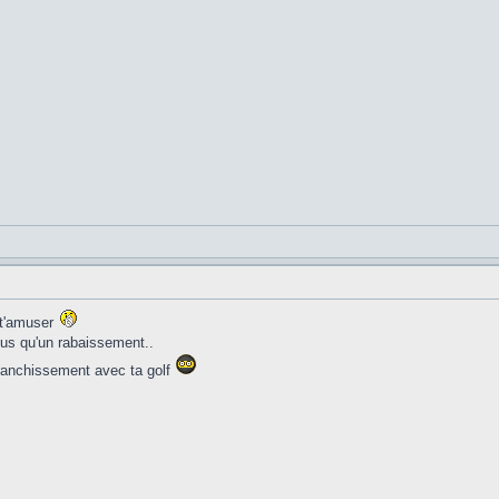
 t'amuser
us qu'un rabaissement..
franchissement avec ta golf