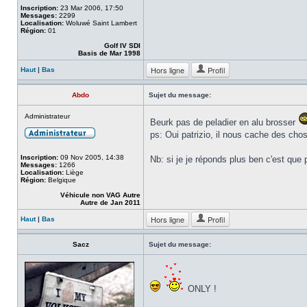
Inscription:
23 Mar 2006, 17:50
Messages:
2299
Localisation:
Woluwé Saint Lambert
Région:
01
Golf IV SDI
Basis de Mar 1998
Hors ligne
Profil
Haut
|
Bas
Abdo
Sujet du message:
Administrateur
Beurk pas de peladier en alu brosser
ps: Oui patrizio, il nous cache des chose
Inscription:
09 Nov 2005, 14:38
Nb: si je je réponds plus ben c'est que 
Messages:
1266
Localisation:
Liège
Région:
Belgique
Véhicule non VAG Autre
Autre de Jan 2011
Hors ligne
Profil
Haut
|
Bas
Sacz
Sujet du message:
ONLY !