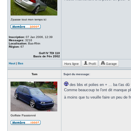
J'passe tout mon temps ici
Inscription:
07 Jan 2006, 12:39
Messages:
3216
Localisation:
Bas-Rhin
Région:
67
Golf IV TDI 110
Basis de Fév 2002
Hors ligne
Profil
Garage
Haut
|
Bas
Tom
Sujet du message:
des bbs et polies en + ... ba t'as dû
Comme beaucoup te l'ont dit manque pl
à moins que tu veuille faire un peu de 
Golfiste Passionné