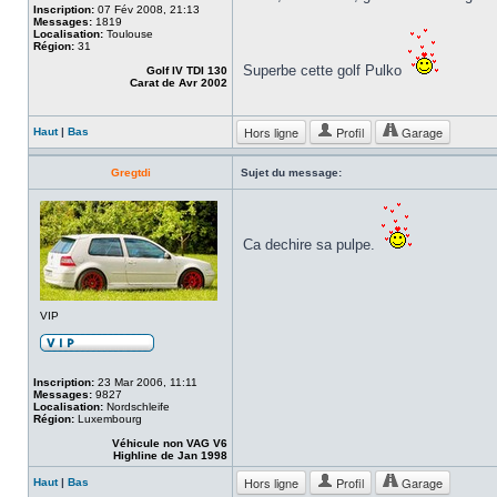
Inscription:
07 Fév 2008, 21:13
Messages:
1819
Localisation:
Toulouse
Région:
31
Superbe cette golf Pulko
Golf IV TDI 130
Carat de Avr 2002
Hors ligne
Profil
Garage
Haut
|
Bas
Gregtdi
Sujet du message:
Ca dechire sa pulpe.
VIP
Inscription:
23 Mar 2006, 11:11
Messages:
9827
Localisation:
Nordschleife
Région:
Luxembourg
Véhicule non VAG V6
Highline de Jan 1998
Hors ligne
Profil
Garage
Haut
|
Bas