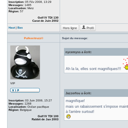
Inscription:
05 Fév 2008, 13:29
Messages:
1485
Localisation:
Metz
Région:
57
Golf IV TDI 130
Carat de Juin 2002
Hors ligne
Profil
Haut
|
Bas
Pulkocitruzz©
Sujet du message:
nycemyss a écrit:
Ah la la, elles sont magnifiques!!!
VIP
Jazzerfou a écrit:
magnifique!
Inscription:
03 Juin 2006, 15:27
Messages:
1268
mais un rabaissement s'impose main
Localisation:
Océan pacifique
Région:
Belgique
à l'arrière surtout!
Golf IV TDI 100
Rabbit de Jan 2003