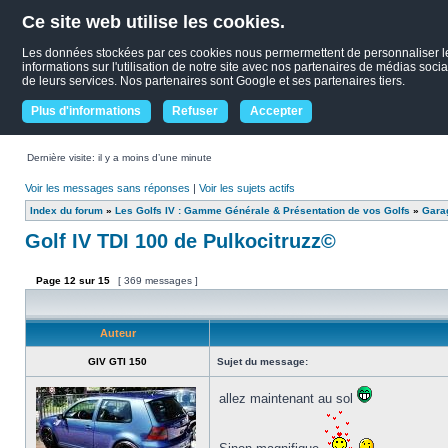
Ce site web utilise les cookies.
Les données stockées par ces cookies nous permermettent de personnaliser le c
informations sur l'utilisation de notre site avec nos partenaires de médias socia
de leurs services. Nos partenaires sont Google et ses partenaires tiers.
Plus d'informations
Refuser
Accepter
Dernière visite: il y a moins d’une minute
Voir les messages sans réponses
|
Voir les sujets actifs
Index du forum
»
Les Golfs IV : Gamme Générale & Présentation de vos Golfs
»
Garag
Golf IV TDI 100 de Pulkocitruzz©
Page
12
sur
15
[ 369 messages ]
Auteur
GIV GTI 150
Sujet du message:
allez maintenant au sol