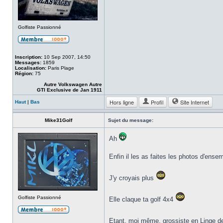
Golfiste Passionné
Inscription:
10 Sep 2007, 14:50
Messages:
1859
Localisation:
Paris Plage
Région:
75
Autre Volkswagen Autre
GTI Exclusive de Jan 1911
Hors ligne
Profil
Site Internet
Haut
|
Bas
Mike31Golf
Sujet du message:
Ah
Enfin il les as faites les photos d'ensem
J'y croyais plus
Golfiste Passionné
Elle claque ta golf 4x4
Etant, moi même, grossiste en Linge de 