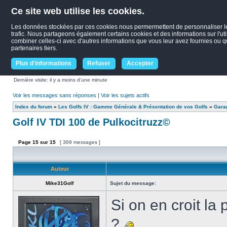
Ce site web utilise les cookies.
Les données stockées par ces cookies nous permermettent de personnaliser le c
trafic. Nous partageons également certains cookies et des informations sur l'uti
combiner celles-ci avec d'autres informations que vous leur avez fournies ou qu'
partenaires tiers.
Plus d'informations
Refuser
Accepter
Dernière visite: il y a moins d’une minute
Voir les messages sans réponses
|
Voir les sujets actifs
Index du forum
»
Les Golfs IV : Gamme Générale & Présentation de vos Golfs
»
Garag
Golf IV TDI 100 de Pulkocitruzz©
Page
15
sur
15
[ 369 messages ]
Auteur
Mike31Golf
Sujet du message:
Si on en croit l
?