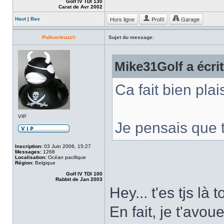
Golf IV TDI 130
Carat de Avr 2002
Hors ligne
Profil
Garage
Haut
|
Bas
Pulkocitruzz©
Sujet du message:
Mike31Golf a écrit
Ca fait bien plai
VIP
Je pensais que tu
Inscription:
03 Juin 2006, 15:27
Messages:
1268
Localisation:
Océan pacifique
Région:
Belgique
Golf IV TDI 100
Rabbit de Jan 2003
Hey... t'es tjs là 
En fait, je t'avou