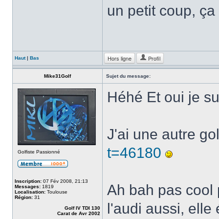
un petit coup, ça v
Hors ligne
Profil
Haut
|
Bas
Mike31Golf
Sujet du message:
Héhé Et oui je su
J'ai une autre gol
t=46180
Golfiste Passionné
Inscription:
07 Fév 2008, 21:13
Ah bah pas cool 
Messages:
1819
Localisation:
Toulouse
Région:
31
l'audi aussi, elle
Golf IV TDI 130
Carat de Avr 2002