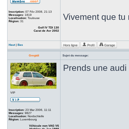
Inscription:
07 Fév 2008, 21:13
Vivement que tu 
Messages:
1819
Localisation:
Toulouse
Région:
31
Golf IV TDI 130
Carat de Avr 2002
Hors ligne
Profil
Garage
Haut
|
Bas
Gregtdi
Sujet du message:
Prends une audi
VIP
Inscription:
23 Mar 2006, 11:11
Messages:
9827
Localisation:
Nordschleife
Région:
Luxembourg
Véhicule non VAG V6
Highline de Jan 1998