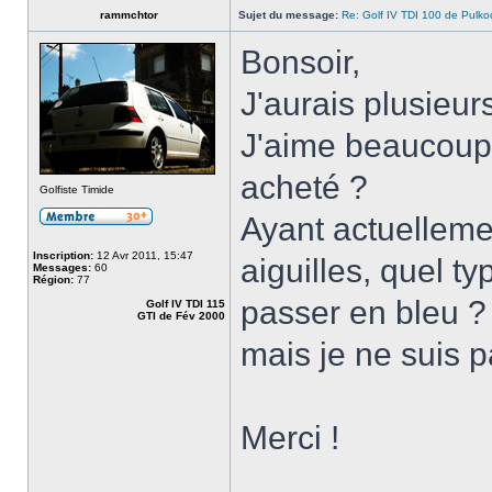
rammchtor
Sujet du message:
Re: Golf IV TDI 100 de Pulko
Bonsoir,
J'aurais plusieur
J'aime beaucoup l
acheté ?
Golfiste Timide
Ayant actuelleme
Inscription:
12 Avr 2011, 15:47
aiguilles, quel ty
Messages:
60
Région:
77
passer en bleu ? 
Golf IV TDI 115
GTI de Fév 2000
mais je ne suis pa
Merci !