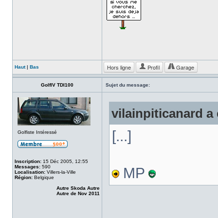
Hors ligne
Profil
Garage
Haut
|
Bas
GolfIV TDI100
Sujet du message:
vilainpiticanard a 
[...]
Golfiste Intéressé
Inscription:
15 Déc 2005, 12:55
Messages:
590
MP
Localisation:
Villers-la-Ville
Région:
Belgique
Autre Skoda Autre
Autre de Nov 2011