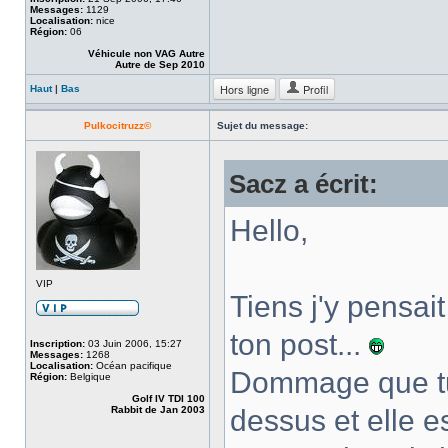
Messages:
1129
Localisation:
nice
Région:
06
Véhicule non VAG Autre
Autre de Sep 2010
Hors ligne
Profil
Haut
|
Bas
Pulkocitruzz©
Sujet du message:
Sacz a écrit:
Hello,
VIP
Tiens j'y pensai
ton post...
Inscription:
03 Juin 2006, 15:27
Messages:
1268
Localisation:
Océan pacifique
Dommage que tu 
Région:
Belgique
Golf IV TDI 100
Rabbit de Jan 2003
dessus et elle e