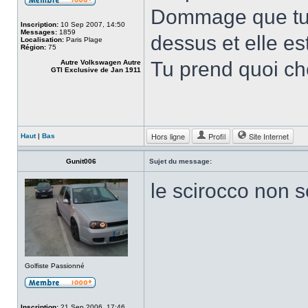
Dommage que tu l
Inscription:
10 Sep 2007, 14:50
Messages:
1859
dessus et elle es
Localisation:
Paris Plage
Région:
75
Tu prend quoi che
Autre Volkswagen Autre
GTI Exclusive de Jan 1911
Hors ligne
Profil
Site Internet
Haut
|
Bas
Gunit006
Sujet du message:
le scirocco non 
Golfiste Passionné
Inscription:
21 Sep 2006, 17:46