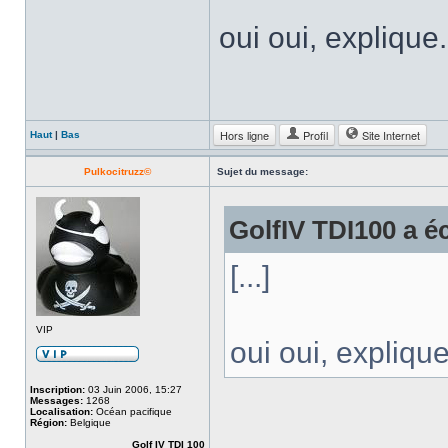
oui oui, explique..
Hors ligne
Profil
Site Internet
Haut
|
Bas
Pulkocitruzz©
Sujet du message:
GolfIV TDI100 a éc
[...]
VIP
oui oui, explique.
Inscription:
03 Juin 2006, 15:27
Messages:
1268
Localisation:
Océan pacifique
Région:
Belgique
Golf IV TDI 100