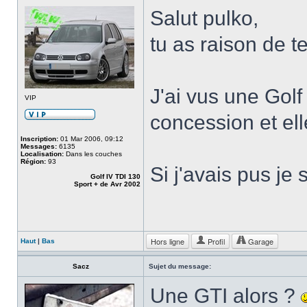
Salut pulko,
tu as raison de te
J'ai vus une Golf
VIP
concession et ell
Inscription:
01 Mar 2006, 09:12
Messages:
6135
Localisation:
Dans les couches
Région:
93
Si j'avais pus je
Golf IV TDI 130
Sport + de Avr 2002
Hors ligne
Profil
Garage
Haut
|
Bas
Sacz
Sujet du message:
Une GTI alors ?