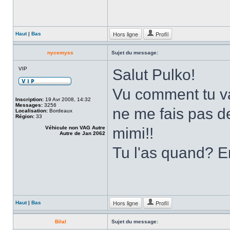
Hors ligne
Profil
Haut
|
Bas
nycemyss
Sujet du message:
VIP
Salut Pulko!
Vu comment tu vas
Inscription:
19 Avr 2008, 14:32
Messages:
3256
ne me fais pas de
Localisation:
Bordeaux
Région:
33
Véhicule non VAG Autre
mimi!!
Autre de Jan 2062
Tu l'as quand? E
Hors ligne
Profil
Haut
|
Bas
Bilal
Sujet du message: