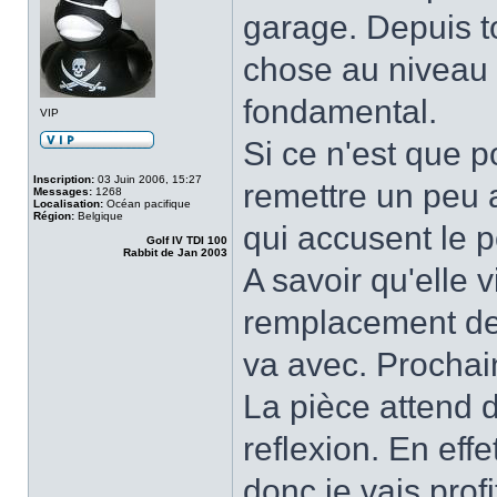
garage. Depuis to
chose au niveau 
fondamental.
VIP
Si ce n'est que p
Inscription:
03 Juin 2006, 15:27
remettre un peu 
Messages:
1268
Localisation:
Océan pacifique
Région:
Belgique
qui accusent le p
Golf IV TDI 100
Rabbit de Jan 2003
A savoir qu'elle 
remplacement de 
va avec. Prochain
La pièce attend d
reflexion. En eff
donc je vais prof