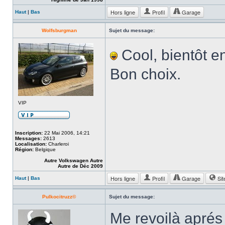
Hors ligne
Profil
Garage
Haut
|
Bas
Wolfsburgman
Sujet du message:
Cool, bientôt en
Bon choix.
VIP
Inscription:
22 Mai 2006, 14:21
Messages:
2613
Localisation:
Charleroi
Région:
Belgique
Autre Volkswagen Autre
Autre de Déc 2009
Hors ligne
Profil
Garage
Sit
Haut
|
Bas
Pulkocitruzz©
Sujet du message:
Me revoilà apré