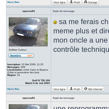
Hors ligne
Profil
Garage
Haut
|
Bas
sparcoo91
Sujet du message:
sa me ferais chie
meme plus et dire
mon oncle a une
contrôle techniq
Golfiste Curieux
Inscription:
10 Mai 2009, 11:33
Messages:
409
Localisation:
entre Caen et Bayeux
(14)et st genevieve des bois
Région:
14
Golf IV TDI 100
Match II de Juil 2003
Hors ligne
Profil
Site Internet
Haut
|
Bas
sparcoo91
Sujet du message:
une reprogrammat