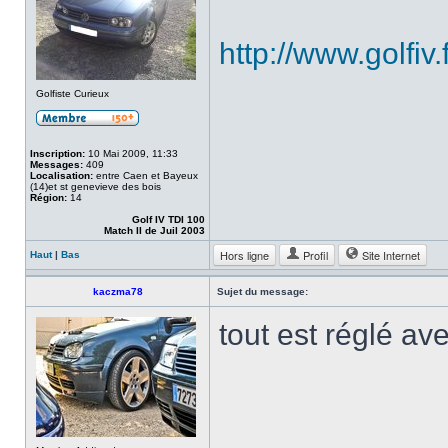
http://www.golfiv
Golfiste Curieux
Inscription:
10 Mai 2009, 11:33
Messages:
409
Localisation:
entre Caen et Bayeux
(14)et st genevieve des bois
Région:
14
Golf IV TDI 100
Match II de Juil 2003
Hors ligne
Profil
Site Internet
Haut
|
Bas
kaczma78
Sujet du message:
tout est réglé ave