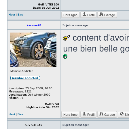
Golf IV TDI 100
Basis de Juil 2002
Hors ligne
Profil
Garage
Haut
|
Bas
kaczma78
Sujet du message:
content d'avoir
une bien belle g
Membre Addicted
Inscription:
23 Sep 2008, 10:05
Messages:
8221
Localisation:
Golf winner 2009
Région:
78
Golf IV V6
Highline + de Déc 2002
Hors ligne
Profil
Garage
Sit
Haut
|
Bas
GIV GTI 150
Sujet du message: