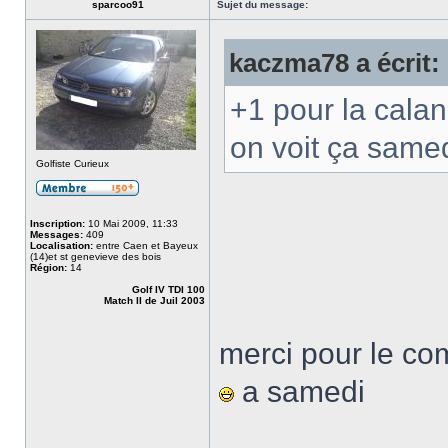
sparcoo91
Sujet du message:
kaczma78 a écrit:
+1 pour la cala
on voit ça same
Golfiste Curieux
Inscription:
10 Mai 2009, 11:33
Messages:
409
Localisation:
entre Caen et Bayeux
(14)et st genevieve des bois
Région:
14
Golf IV TDI 100
Match II de Juil 2003
merci pour le co
a samedi