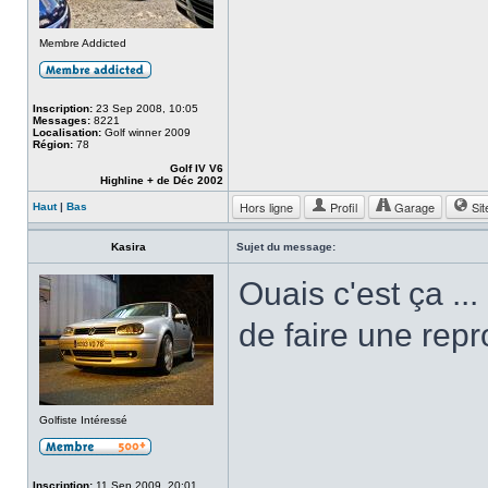
Membre Addicted
Inscription:
23 Sep 2008, 10:05
Messages:
8221
Localisation:
Golf winner 2009
Région:
78
Golf IV V6
Highline + de Déc 2002
Hors ligne
Profil
Garage
Sit
Haut
|
Bas
Kasira
Sujet du message:
Ouais c'est ça ..
de faire une repr
Golfiste Intéressé
Inscription:
11 Sep 2009, 20:01