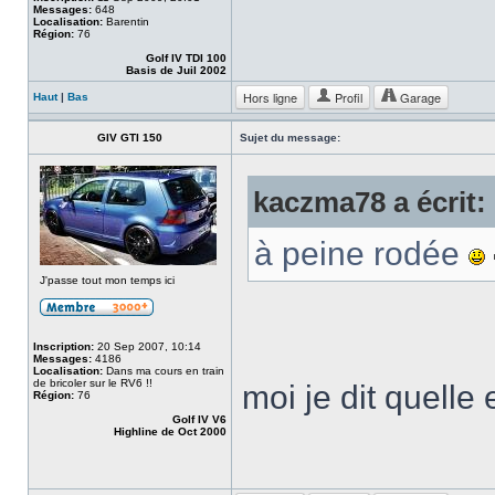
Messages:
648
Localisation:
Barentin
Région:
76
Golf IV TDI 100
Basis de Juil 2002
Hors ligne
Profil
Garage
Haut
|
Bas
GIV GTI 150
Sujet du message:
kaczma78 a écrit:
à peine rodée
J'passe tout mon temps ici
Inscription:
20 Sep 2007, 10:14
Messages:
4186
Localisation:
Dans ma cours en train
de bricoler sur le RV6 !!
moi je dit quelle
Région:
76
Golf IV V6
Highline de Oct 2000