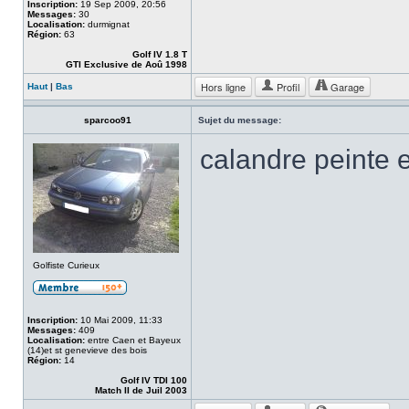
Inscription:
19 Sep 2009, 20:56
Messages:
30
Localisation:
durmignat
Région:
63
Golf IV 1.8 T
GTI Exclusive de Aoû 1998
Hors ligne
Profil
Garage
Haut
|
Bas
sparcoo91
Sujet du message:
calandre peinte e
Golfiste Curieux
Inscription:
10 Mai 2009, 11:33
Messages:
409
Localisation:
entre Caen et Bayeux
(14)et st genevieve des bois
Région:
14
Golf IV TDI 100
Match II de Juil 2003