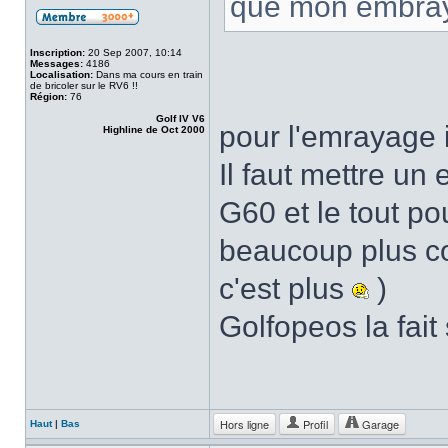
que mon embray
Inscription:
20 Sep 2007, 10:14
Messages:
4186
Localisation:
Dans ma cours en train
de bricoler sur le RV6 !!
Région:
76
Golf IV V6
pour l'emrayage i
Highline de Oct 2000
Il faut mettre un
G60 et le tout po
beaucoup plus cos
c'est plus
)
Golfopeos la fai
Hors ligne
Profil
Garage
Haut
|
Bas