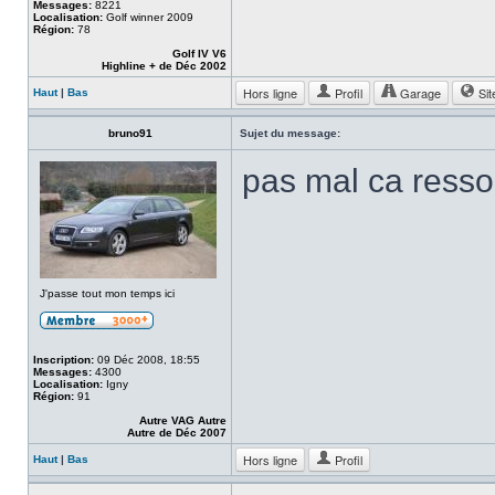
Messages:
8221
Localisation:
Golf winner 2009
Région:
78
Golf IV V6
Highline + de Déc 2002
Hors ligne
Profil
Garage
Sit
Haut
|
Bas
bruno91
Sujet du message:
pas mal ca resso
J'passe tout mon temps ici
Inscription:
09 Déc 2008, 18:55
Messages:
4300
Localisation:
Igny
Région:
91
Autre VAG Autre
Autre de Déc 2007
Hors ligne
Profil
Haut
|
Bas