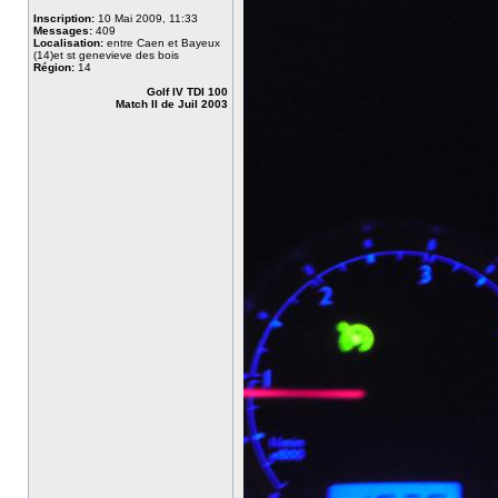
Inscription:
10 Mai 2009, 11:33
Messages:
409
Localisation:
entre Caen et Bayeux
(14)et st genevieve des bois
Région:
14
Golf IV TDI 100
Match II de Juil 2003