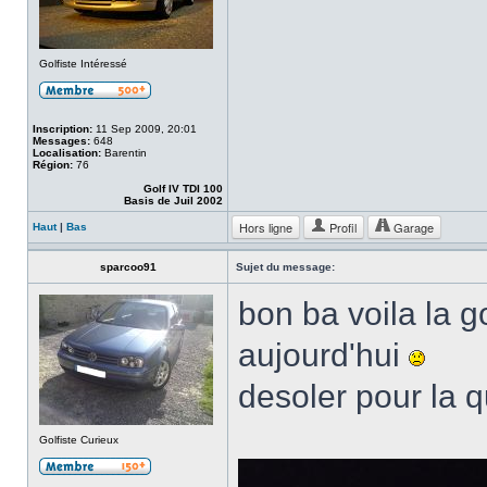
Golfiste Intéressé
Inscription:
11 Sep 2009, 20:01
Messages:
648
Localisation:
Barentin
Région:
76
Golf IV TDI 100
Basis de Juil 2002
Hors ligne
Profil
Garage
Haut
|
Bas
sparcoo91
Sujet du message:
bon ba voila la g
aujourd'hui
desoler pour la q
Golfiste Curieux