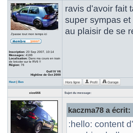
ravis d'avoir fai
super sympas et
au plaisir de se 
J'passe tout mon temps ici
Inscription:
20 Sep 2007, 10:14
Messages:
4186
Localisation:
Dans ma cours en train
de bricoler sur le RV6 !!
Région:
76
Golf IV V6
Highline de Oct 2000
Hors ligne
Profil
Garage
Haut
|
Bas
xios666
Sujet du message:
kaczma78 a écrit:
:hello: content d