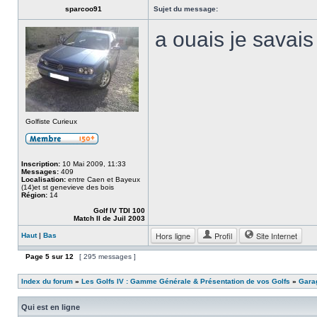
sparcoo91
Sujet du message:
a ouais je savais
Golfiste Curieux
Inscription:
10 Mai 2009, 11:33
Messages:
409
Localisation:
entre Caen et Bayeux
(14)et st genevieve des bois
Région:
14
Golf IV TDI 100
Match II de Juil 2003
Hors ligne
Profil
Site Internet
Haut
|
Bas
Page
5
sur
12
[ 295 messages ]
Index du forum
»
Les Golfs IV : Gamme Générale & Présentation de vos Golfs
»
Garag
Qui est en ligne