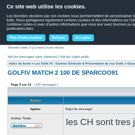
Ce site web utilise les cookies.
Les données stockées par ces cookies nous permermettent de personnaliser le c
trafic. Nous partageons également certains cookies et des informations sur l'uti
combiner celles-ci avec d'autres informations que vous leur avez fournies ou qu'
partenaires tiers.
Plus d'informations
Refuser
Accepter
Dernière visite: il y a moins d’une minute
Voir les messages sans réponses
|
Voir les sujets actifs
Index du forum
»
Les Golfs IV : Gamme Générale & Présentation de vos Golfs
»
Garag
GOLFIV MATCH 2 100 DE SPARCOO91
Page
5
sur
12
[ 295 messages ]
Auteur
tigalou
Sujet du message:
Golfiste Timide
les CH sont tres j