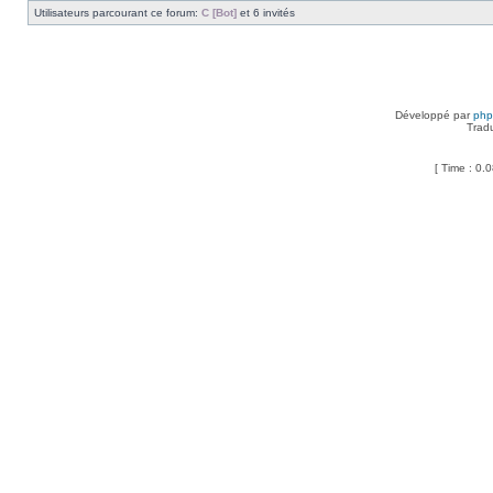
Utilisateurs parcourant ce forum:
C [Bot]
et 6 invités
Développé par
ph
Trad
[ Time : 0.0