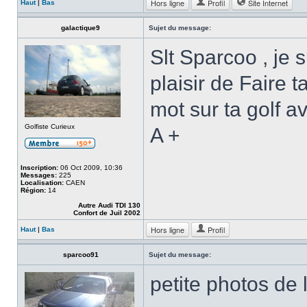
Hors ligne
Profil
Site Internet
Haut
|
Bas
galactique9
Sujet du message:
Slt Sparcoo , je
plaisir de Faire 
mot sur ta golf 
Golfiste Curieux
A +
Inscription:
06 Oct 2009, 10:36
Messages:
225
Localisation:
CAEN
Région:
14
Autre Audi TDI 130
Confort de Juil 2002
Hors ligne
Profil
Haut
|
Bas
sparcoo91
Sujet du message:
petite photos de 