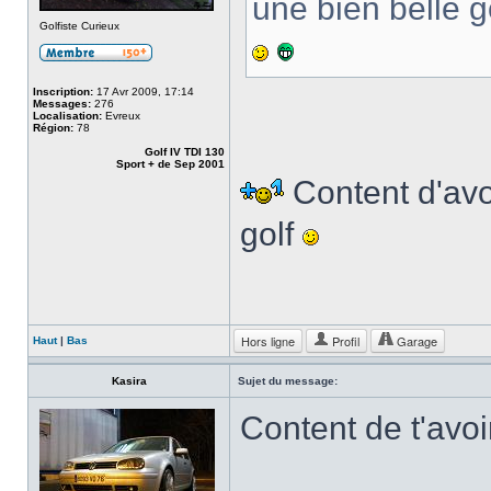
une bien belle 
Golfiste Curieux
Inscription:
17 Avr 2009, 17:14
Messages:
276
Localisation:
Evreux
Région:
78
Golf IV TDI 130
Sport + de Sep 2001
Content d'avo
golf
Hors ligne
Profil
Garage
Haut
|
Bas
Kasira
Sujet du message:
Content de t'avoir