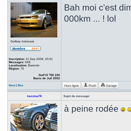
Bah moi c'est di
000km ... ! lol
Golfiste Intéressé
Inscription:
11 Sep 2009, 20:01
Messages:
648
Localisation:
Barentin
Région:
76
Golf IV TDI 100
Basis de Juil 2002
Hors ligne
Profil
Garage
Haut
|
Bas
kaczma78
Sujet du message:
à peine rodée