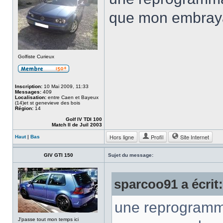
que mon embraya
Golfiste Curieux
Inscription:
10 Mai 2009, 11:33
Messages:
409
Localisation:
entre Caen et Bayeux
(14)et st genevieve des bois
Région:
14
Golf IV TDI 100
Match II de Juil 2003
Hors ligne
Profil
Site Internet
Haut
|
Bas
GIV GTI 150
Sujet du message:
sparcoo91 a écrit:
une reprogrammat
J'passe tout mon temps ici