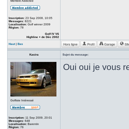
Membre Addicted
Inscription:
23 Sep 2008, 10:05
Messages:
8221
Localisation:
Golf winner 2009
Région:
78
Golf IV V6
Highline + de Déc 2002
Hors ligne
Profil
Garage
Sit
Haut
|
Bas
Kasira
Sujet du message:
Oui oui je vous r
Golfiste Intéressé
Inscription:
11 Sep 2009, 20:01
Messages:
648
Localisation:
Barentin
Région:
76