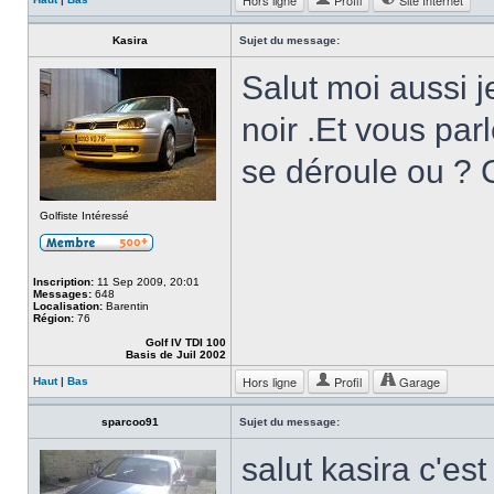
Hors ligne
Profil
Site Internet
Kasira
Sujet du message:
Salut moi aussi j
noir .Et vous pa
se déroule ou ? 
Golfiste Intéressé
Inscription:
11 Sep 2009, 20:01
Messages:
648
Localisation:
Barentin
Région:
76
Golf IV TDI 100
Basis de Juil 2002
Hors ligne
Profil
Garage
Haut
|
Bas
sparcoo91
Sujet du message:
salut kasira c'es