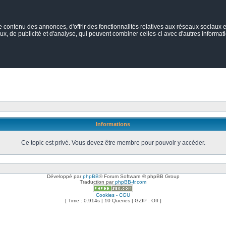
ontenu des annonces, d'offrir des fonctionnalités relatives aux réseaux sociaux et
ux, de publicité et d'analyse, qui peuvent combiner celles-ci avec d'autres informatio
Informations
Ce topic est privé. Vous devez être membre pour pouvoir y accéder.
Développé par
phpBB
® Forum Software © phpBB Group
Traduction par
phpBB-fr.com
Cookies - CGU
[ Time : 0.914s | 10 Queries | GZIP : Off ]