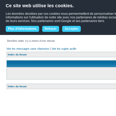
Ce site web utilise les cookies.
Les données stockées par ces cookies nous permermettent de personnaliser le c
informations sur l'utilisation de notre site avec nos partenaires de médias socia
de leurs services. Nos partenaires sont Google et ses partenaires tiers.
Plus d'informations
Refuser
Accepter
Dernière visite: il y a moins d’une minute
Voir les messages sans réponses
|
Voir les sujets actifs
Index du forum
Index du forum