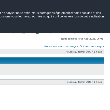
 d'analyser notre trafic. Nous partageons également certains cookies et des
ns que vous leur avez fournies ou qu'ils ont collectées lors de votre utilisation
Nav
Portail
Forum
Petites annonces
Wiki
Rechercher
Nous sommes le 06 Aoû 2026, 06:01
Voir les nouveaux messages
|
Voir mes messages
Heures au format UTC + 1 heure
Heures au format UTC + 1 heure