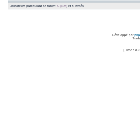
Utilisateurs parcourant ce forum:
C [Bot]
et 5 invités
Développé par
ph
Trad
[ Time : 0.0