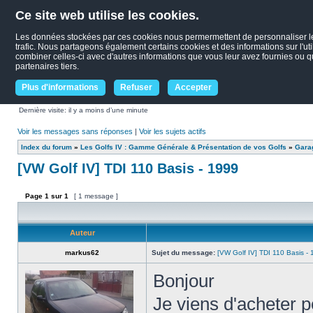
Ce site web utilise les cookies.
Les données stockées par ces cookies nous permermettent de personnaliser le c
trafic. Nous partageons également certains cookies et des informations sur l'uti
combiner celles-ci avec d'autres informations que vous leur avez fournies ou qu'
partenaires tiers.
Plus d'informations
Refuser
Accepter
Dernière visite: il y a moins d’une minute
Voir les messages sans réponses
|
Voir les sujets actifs
Index du forum
»
Les Golfs IV : Gamme Générale & Présentation de vos Golfs
»
Garag
[VW Golf IV] TDI 110 Basis - 1999
Page
1
sur
1
[ 1 message ]
Auteur
markus62
Sujet du message:
[VW Golf IV] TDI 110 Basis -
Bonjour
Je viens d'acheter 