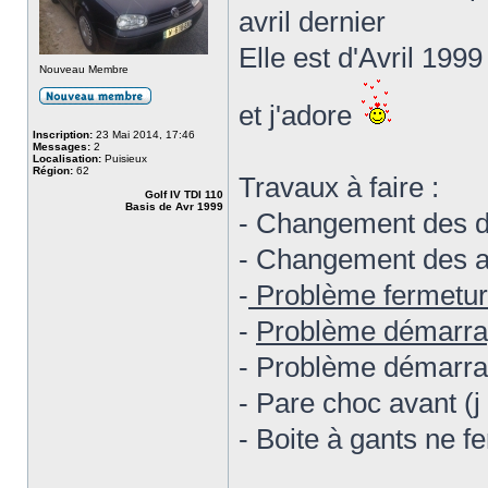
avril dernier
Elle est d'Avril 199
Nouveau Membre
et j'adore
Inscription:
23 Mai 2014, 17:46
Messages:
2
Localisation:
Puisieux
Région:
62
Travaux à faire :
Golf IV TDI 110
Basis de Avr 1999
- Changement des di
- Changement des am
-
Problème fermeture
-
Problème démarrag
- Problème démarrag
- Pare choc avant (j
- Boite à gants ne f