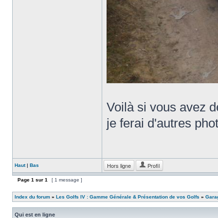
Voilà si vous avez d
je ferai d'autres pho
Hors ligne
Profil
Haut
|
Bas
Page
1
sur
1
[ 1 message ]
Index du forum
»
Les Golfs IV : Gamme Générale & Présentation de vos Golfs
»
Garag
Qui est en ligne