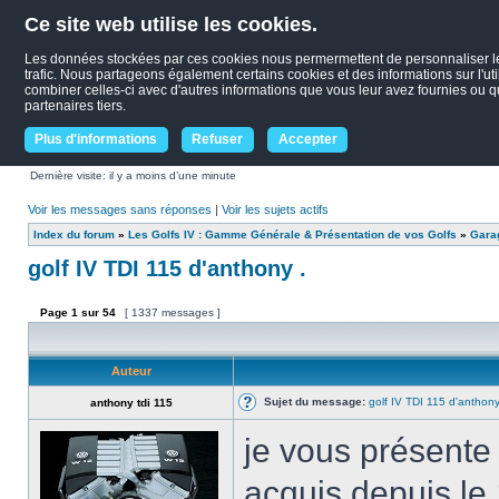
Ce site web utilise les cookies.
Les données stockées par ces cookies nous permermettent de personnaliser le c
trafic. Nous partageons également certains cookies et des informations sur l'uti
combiner celles-ci avec d'autres informations que vous leur avez fournies ou qu'
partenaires tiers.
Plus d'informations
Refuser
Accepter
Dernière visite: il y a moins d’une minute
Voir les messages sans réponses
|
Voir les sujets actifs
Index du forum
»
Les Golfs IV : Gamme Générale & Présentation de vos Golfs
»
Garag
golf IV TDI 115 d'anthony .
Page
1
sur
54
[ 1337 messages ]
Auteur
Sujet du message:
golf IV TDI 115 d'anthony
anthony tdi 115
je vous présente 
acquis depuis le