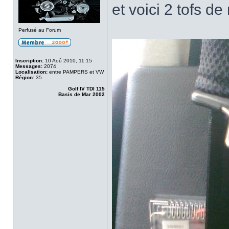
et voici 2 tofs d
Perfusé au Forum
Inscription:
10 Aoû 2010, 11:15
Messages:
2074
Localisation:
entre PAMPERS et VW
Région:
35
Golf IV TDI 115
Basis de Mar 2002