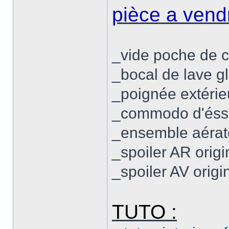
pièce a vend
_vide poche de c
_bocal de lave 
_poignée extérieu
_commodo d'éss
_ensemble aérate
_spoiler AR origi
_spoiler AV origi
TUTO :