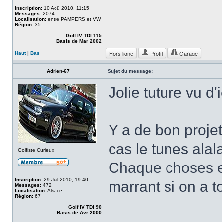
Inscription:
10 Aoû 2010, 11:15
Messages:
2074
Localisation:
entre PAMPERS et VW
Région:
35
Golf IV TDI 115
Basis de Mar 2002
Hors ligne
Profil
Garage
Haut
|
Bas
Adrien-67
Sujet du message:
Jolie tuture vu d
Y a de bon projet
cas le tunes alal
Golfiste Curieux
Chaque choses en
Inscription:
29 Juil 2010, 19:40
marrant si on a t
Messages:
472
Localisation:
Alsace
Région:
67
Golf IV TDI 90
Basis de Avr 2000