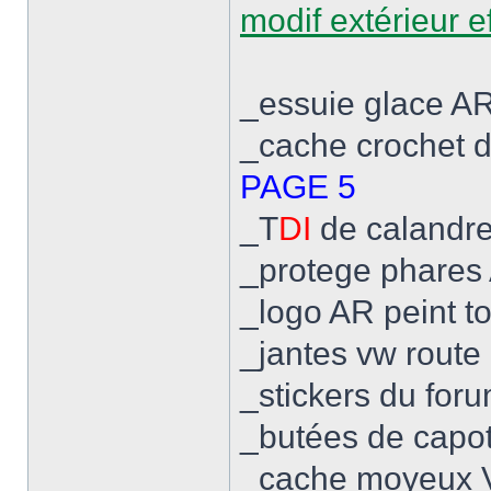
modif extérieur e
_essuie glace AR
_cache crochet 
PAGE 5
_T
DI
de calandre
_protege phares
_logo AR peint t
_jantes vw rout
_stickers du for
_butées de capot
_cache moyeux VW