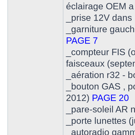
éclairage OEM a 
_prise 12V dans l
_garniture gauch
PAGE 7
_compteur FIS (
faisceaux (sept
_aération r32 - 
_bouton GAS , pou
2012)
PAGE 20
_pare-soleil AR
_porte lunettes (
_autoradio gamm