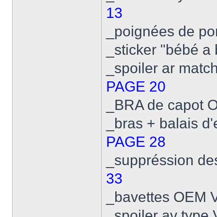
13
_poignées de po
_sticker "bébé a 
_spoiler ar match
PAGE 20
_BRA de capot OE
_bras + balais d
PAGE 28
_suppréssion des 
33
_bavettes OEM V
_spoiler av type 