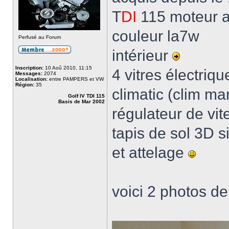
T
DI
115 moteur 
couleur la7w
Perfusé au Forum
intérieur
Inscription:
10 Aoû 2010, 11:15
4 vitres électriqu
Messages:
2074
Localisation:
entre PAMPERS et VW
Région:
35
climatic (clim ma
Golf IV TDI 115
Basis de Mar 2002
régulateur de vit
tapis de sol 3D si
et attelage
voici 2 photos d