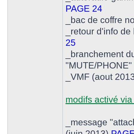
PAGE 24
_bac de coffre 
_retour d'info de
25
_branchement du 
"MUTE/PHONE" d
_VMF (aout 201
modifs activé v
_message "attach
(juin 2013)
PAGE