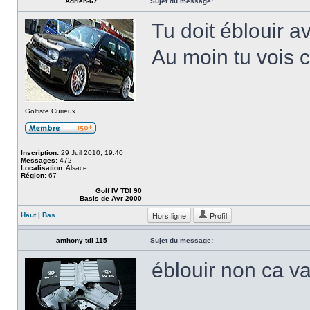
Adrien-67
Sujet du message:
Tu doit éblouir a
Au moin tu vois c
Golfiste Curieux
Inscription:
29 Juil 2010, 19:40
Messages:
472
Localisation:
Alsace
Région:
67
Golf IV TDI 90
Basis de Avr 2000
Hors ligne
Profil
Haut
|
Bas
anthony tdi 115
Sujet du message:
éblouir non ca va