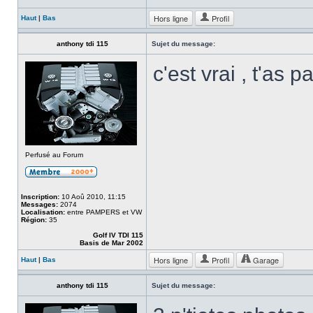
Hors ligne
Profil
Haut
|
Bas
anthony tdi 115
Sujet du message:
c'est vrai , t'as p
Perfusé au Forum
Inscription:
10 Aoû 2010, 11:15
Messages:
2074
Localisation:
entre PAMPERS et VW
Région:
35
Golf IV TDI 115
Basis de Mar 2002
Hors ligne
Profil
Garage
Haut
|
Bas
anthony tdi 115
Sujet du message: