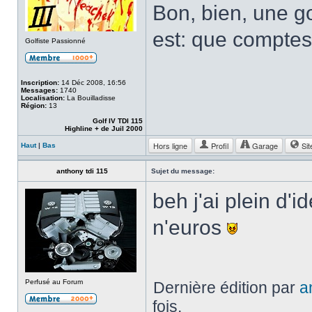
Bon, bien, une go
est: que comptes 
Golfiste Passionné
Inscription:
14 Déc 2008, 16:56
Messages:
1740
Localisation:
La Bouilladisse
Région:
13
Golf IV TDI 115
Highline + de Juil 2000
Hors ligne
Profil
Garage
Sit
Haut
|
Bas
anthony tdi 115
Sujet du message:
beh j'ai plein d'
n'euros
Perfusé au Forum
Dernière édition par
a
fois.