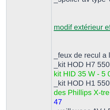
modif extérieur ef
_feux de recul a
_kit HOD H7 5500
kit HID 35 W - 5
_kit HOD H1 5500
des Phillips X-tr
47