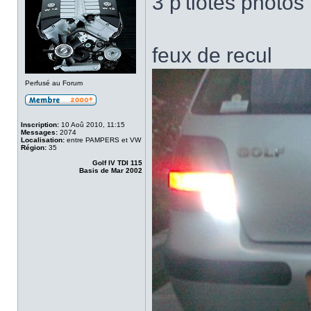
3 p'tiotes photos 
feux de recul
Perfusé au Forum
Inscription:
10 Aoû 2010, 11:15
Messages:
2074
Localisation:
entre PAMPERS et VW
Région:
35
Golf IV TDI 115
Basis de Mar 2002