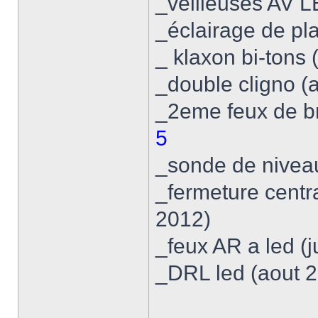
_veilleuses AV L
_éclairage de pl
_ klaxon bi-tons 
_double cligno (
_2eme feux de br
5
_sonde de niveau
_fermeture centr
2012)
_feux AR a led (
_DRL led (aout 