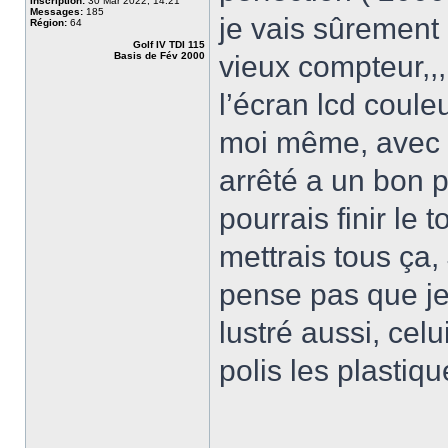
Inscription:
30 Mar 2022, 14:21
Messages:
185
je vais sûrement
Région:
64
Golf IV TDI 115
Basis de Fév 2000
vieux compteur,,,
l’écran lcd coule
moi même, avec u
arrêté a un bon po
pourrais finir le 
mettrais tous ça, 
pense pas que je 
lustré aussi, celu
polis les plastiqu