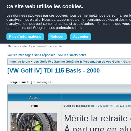
Ce site web utilise les cookies.
Les données stockées par ces cookies nous permermettent de personnaliser le c
d'analyser notre trafic. Nous partageons également certains cookies et des infor
d'analyse, qui peuvent combiner celles-ci avec d'autres informations que vous le
partenaires sont Google et ses partenaires tiers.
Plus d'informations
Refuser
Accepter
Dernière visite: il y a moins d’une minute
Voir les messages sans réponses
|
Voir les sujets actifs
Index du forum
»
Les Golfs IV : Gamme Générale & Présentation de vos Golfs
»
Garag
[VW Golf IV] TDI 115 Basis - 2000
Page
3
sur
3
[ 53 messages ]
Auteur
Hold
Sujet du message:
Re: [VW Golf IV] TDI 115 Bas
Mérite la retraite
À part une en alu