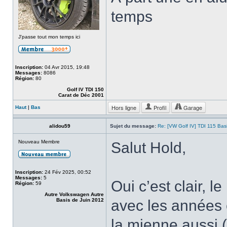
temps
J'passe tout mon temps ici
Inscription:
04 Avr 2015, 19:48
Messages:
8086
Région:
80
Golf IV TDI 150
Carat de Déc 2001
Hors ligne
Profil
Garage
Haut
|
Bas
alidou59
Sujet du message:
Re: [VW Golf IV] TDI 115 Bas
Nouveau Membre
Salut Hold,
Inscription:
24 Fév 2025, 00:52
Messages:
5
Oui c’est clair, le
Région:
59
Autre Volkswagen Autre
Basis de Juin 2012
avec les années e
la mienne aussi (