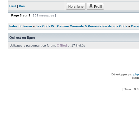
Hors ligne
Profil
Haut
|
Bas
Page
3
sur
3
[ 53 messages ]
Index du forum
»
Les Golfs IV : Gamme Générale & Présentation de vos Golfs
»
Garag
Qui est en ligne
Utilisateurs parcourant ce forum:
C [Bot]
et 17 invités
Développé par
ph
Trad
[ Time : 0.0